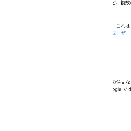
た、開発用、本番環境用など、複数
annotation
Dialogflow を使用する場合、これは
ーションは、Dialogflow が
ユーザー
B
組み込みインテント
ゲームのプレイやチケットの注文など
に伝える一意の識別子。Google
レーズを定義します。
C