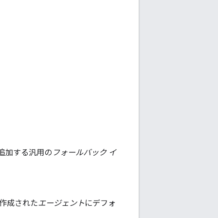
追加する汎用の
フォールバック イ
しく作成された
エージェント
にデフォ