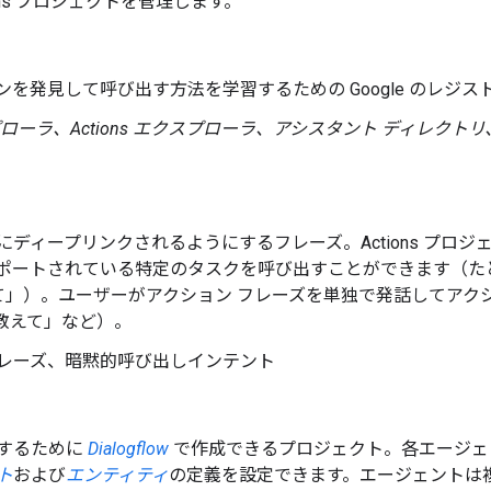
ons プロジェクトを管理します。
を発見して呼び出す方法を学習するための Google のレジス
ーラ、Actions エクスプローラ、アシスタント ディレクトリ、E
ディープリンクされるようにするフレーズ。Actions プロジ
トされている特定のタスクを呼び出すことができます（たとえば、「OK
べて」）。ユーザーがアクション フレーズを単独で発話してア
ついて教えて」など）。
レーズ、暗黙的呼び出しインテント
するために
Dialogflow
で作成できるプロジェクト。各エージェ
ト
および
エンティティ
の定義を設定できます。エージェントは