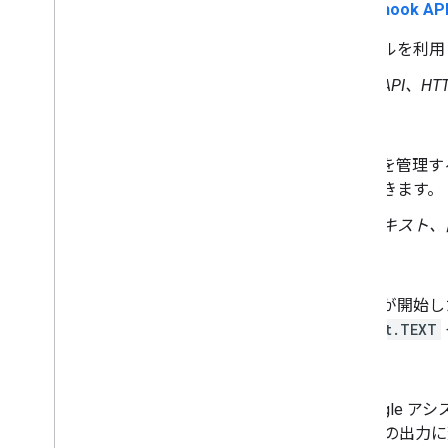
conversation HTTP/JSON webhook AP
HTTP メッセージ プロトコルを利用して
同義語:
Conversation API、HT
コンテキスト
Dialogflow は、会話フローを
ントに関連付けることができます。
関連用語:
入力コンテキスト
、
会話のリクエスト
フルフィルメントとの会話が開始した
トは通常、
actions.intent.TEXT
会話のレスポンス
フルフィルメントから Google
ユーザー インターフェースの出力