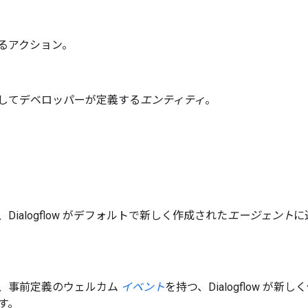
るアクション。
してデベロッパーが定義する
エンティティ
。
は、Dialogflow がデフォルトで新しく作成された
エージェント
に
これは、事前定義のウェルカム
イベント
を持つ、Dialogflow が新
す。