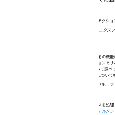
ウド インフラストラクチャで Acti
Actions ディレクトリ
ユーザーがアシスタントでアクション
類義語:
アシスタント エクスプロ
トリ
アクション フレーズ
ユーザーがアクションの特定の機能に
ズを発話して、そのアクションでサポー
につないで。番号 42 について調
す（「OK Google, 番号 42 に
同義語:
アクション呼び出しフ
エージェント
特定の会話エクスペリエンスを処理
ピングと、対応する
フルフィルメン