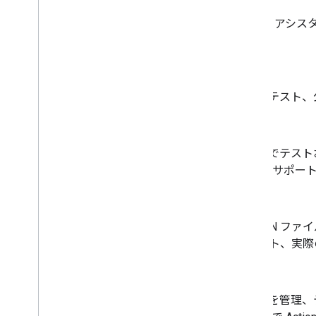
すべてのユーザーが Google 
ム。
Actions Console
アクションを作成、保守、テスト、
Actions シミュレータ
アクションをリアルタイムでテスト
に、Google アシスタントがサ
アクション パッケージ
アクションを定義する JSON ファ
理できるインテントのリスト、実際
Actions プロジェクト
アクションのコレクションを管理、