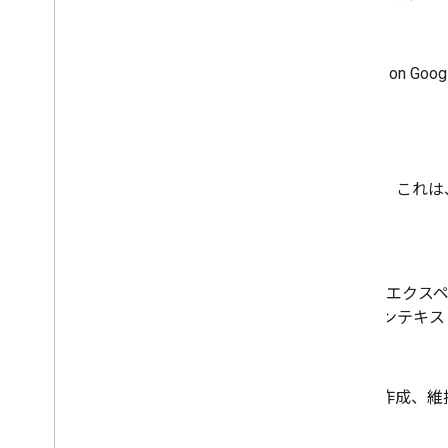
ダイアログ
ユーザークエリ
と、Actions on
同義語:
conversation
ダイアログ ターン
Dialogflow を使用する場合、これ
ます。
Dialogflow
Google アシスタントの会話エクス
ユーザーの発話の意図とコンテキス
Dialogflow コンソール
Dialogflow エージェント
を作成、維