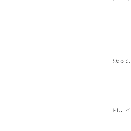
このページの内容
A
B
C
D
E
Actions on Google で開発する
A
行動
特定の
インテント
をサポートし、イ
ラクション。
Actions on Google