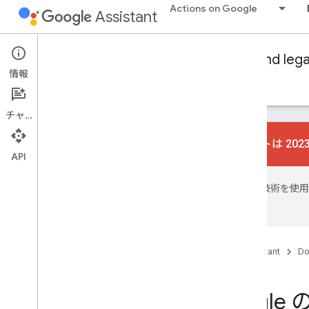
Actions on Google
Assistant
Conversational Actions
Dialogflow and leg
情報
ガイド
リファレンス
サンプル
Glossary
チャット
会話型アクションのサポートは 2023
API
Google は AI 
場合があります。
ホーム
プロダクト
Google Assistant
Do
Glossary
Actions on Googl