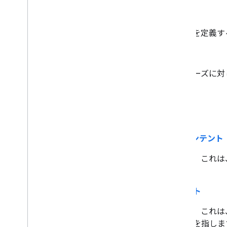
カスタム アクション
アクションの呼び出し文法を定義す
カスタム エンティティ
ドメイン固有の単語とフレーズに対
D
デフォルトのフォールバック インテント
Dialogflow を使用する場合、これ
ンテント
を指します。
デフォルト ウェルカム インテント
Dialogflow を使用する場合、
ルトで追加するインテントを指しま