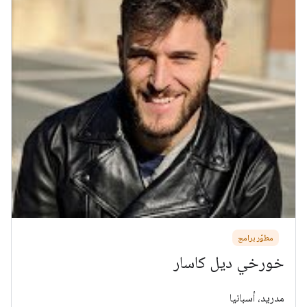
مطوّر برامج
خورخي ديل كاسار
مدريد، أسبانيا