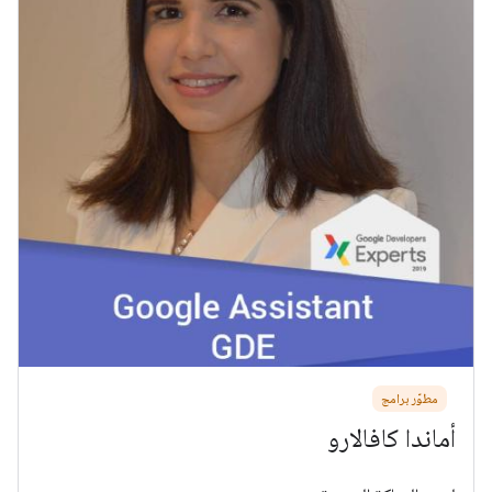
مطوّر برامج
أماندا كافالارو