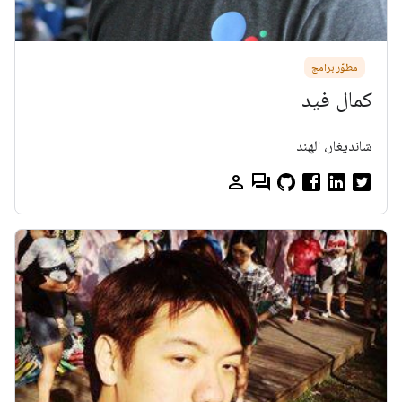
مطوّر برامج
كمال فيد
شانديغار، الهند