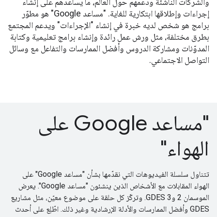
والشركات الناشئة ودعمهم حول العالم، ما يساعدهم على إنشاء
إجراءات وإطلاقها ابتكارية للغاية. "مساعد Google" هو مطوّر
برامج هو شخص لديه خبرة في إنشاء "الإجراءات" ويدعم المجتمع
بطرق مختلفة، مثل ورش عمل رائدة وإنشاء برامج تعليمية وكتابة
المدوّنات ومشاركة الدروس وأفضل الممارسات والتفاعل مع وسائل
التواصل الاجتماعي.
"مساعد Google على
الهواء"
تتناول سلسلة الفيديوهات التي نقدّمها بشأن "مساعد Google" على
الهواء المقابلات مع الأشخاص الذين ينشئون "مساعد Google". يعرض
الموسمان 2 و3 GDES. وتركّز كل حلقة على موضوع معيّن، مثل مشاريع
GDES وأفضل الممارسات والأدلة الإرشادية وغير ذلك. اطّلِع على أحدث