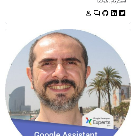
أمستردام، هولندا