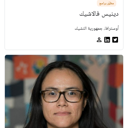
مطوّر برامج
دينيس فالاشيك
أوسترافا، جمهورية التشيك