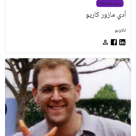
مصمِّم المحادثات
آدي مازور كاريو
تلاویو