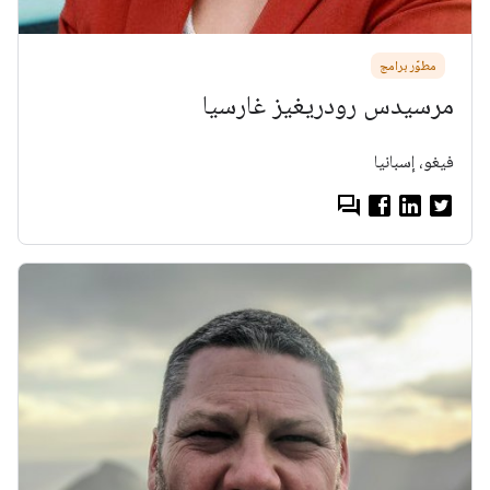
مطوّر برامج
مرسيدس رودريغيز غارسيا
فيغو، إسبانيا