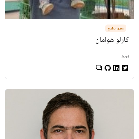
مطوّر برامج
كارلو هوامان
بيرو