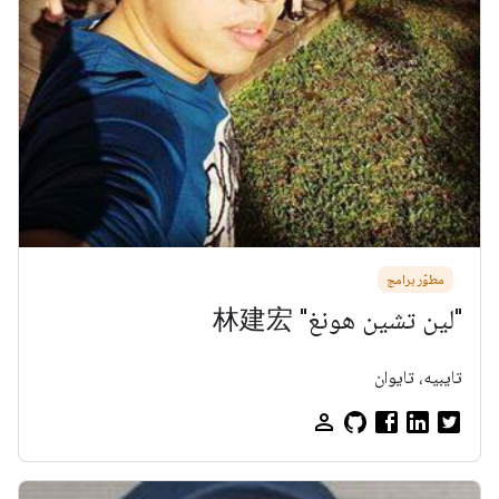
مطوّر برامج
"لين تشين هونغ" 林建宏
تايبيه، تايوان