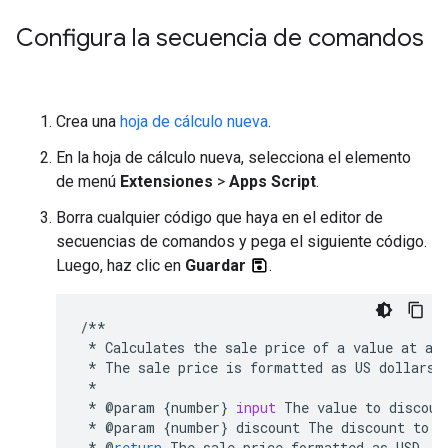
Configura la secuencia de comandos
Crea una
hoja de cálculo nueva
.
En la hoja de cálculo nueva, selecciona el elemento
de menú
Extensiones
>
Apps Script
.
Borra cualquier código que haya en el editor de
secuencias de comandos y pega el siguiente código.
Luego, haz clic en
Guardar
.
/**
*
Calculates
the
sale
price
of
a
value
at
a
*
The
sale
price
is
formatted
as
US
dollars
.
*
*
@
param
{
number
}
input
The
value
to
discoun
*
@
param
{
number
}
discount
The
discount
to
a
*
@
return
The
sale
price
formatted
as
USD
.