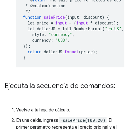
*
@
customfunction
*/
function
salePrice
(
input, discount
)
{
let
price
=
input
-
(
input
*
discount
);
let
dollarUS
=
Intl
.
NumberFormat
(
"en-US"
,
{
style
:
"currency"
,
currency
:
"USD"
,
});
return
dollarUS
.
format
(
price
);
}
Ejecuta la secuencia de comandos:
Vuelve a tu hoja de cálculo.
En una celda, ingresa
=salePrice(100,20)
. El
primer parámetro representa el precio original y el