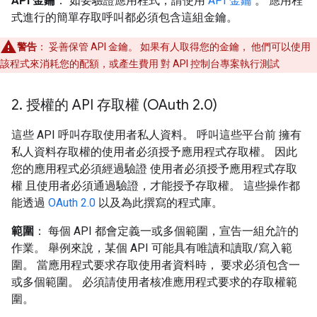
API 金鑰
： 如要驗證應用程式，請使用
API 金鑰
。 應用程
式進行的簡單存取呼叫都必須包含這組金鑰。
警告
： 妥善保管 API 金鑰。 如果有人取得您的金鑰， 他們可以使用
該程式來消耗您的配額，或產生費用 對 API 控制台專案執行測試
2
.
授權的 API 存取權 (OAuth 2
.
0)
這些 API 呼叫存取使用者私人資料。 呼叫這些平台前 擁有
私人資料存取權的使用者必須授予應用程式存取權。 因此
您的應用程式必須經過驗證 使用者必須授予應用程式存取
權 且使用者必須通過驗證，才能授予存取權。 這些操作都
能透過
OAuth 2.0
以及為此撰寫的程式庫。
範圍
： 每個 API 都會定義一或多個範圍，宣告一組允許的
作業。 舉例來說，某個 API 可能具有唯讀和讀取/寫入範
圍。 當應用程式要求存取使用者資料時， 要求必須包含一
或多個範圍。 必須請使用者核准應用程式要求的存取權範
圍。