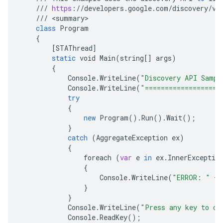
///
https
:
//
developers
.
google
.
com
/
discovery
/
v1
///
<
summary
class
Program
{
[
STAThread
]
static
void
Main
(
string
[]
args
)
{
Console
.
WriteLine
(
"Discovery API Sampl
Console
.
WriteLine
(
"===================
try
{
new
Program
().
Run
().
Wait
();
}
catch
(
AggregateException
ex
)
{
foreach
(
var
e
in
ex
.
InnerExceptio
{
Console
.
WriteLine
(
"ERROR: "
+
}
}
Console
.
WriteLine
(
"Press any key to co
Console
.
ReadKey
();