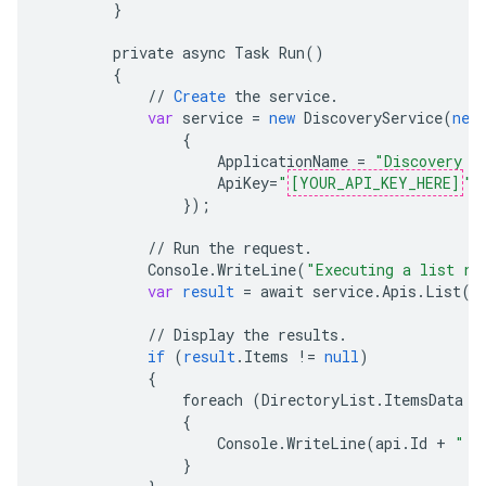
}
private
async
Task
Run
()
{
//
Create
the
service
.
var
service
=
new
DiscoveryService
(
new
{
ApplicationName
=
"Discovery S
ApiKey
=
"
[YOUR_API_KEY_HERE]
"
,
}
);
//
Run
the
request
.
Console
.
WriteLine
(
"Executing a list re
var
result
=
await
service
.
Apis
.
List
()
//
Display
the
results
.
if
(
result
.
Items
!=
null
)
{
foreach
(
DirectoryList
.
ItemsData
a
{
Console
.
WriteLine
(
api
.
Id
+
" -
}