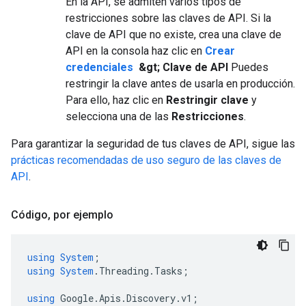
En la API, se admiten varios tipos de
restricciones sobre las claves de API. Si la
clave de API que no existe, crea una clave de
API en la consola haz clic en
Crear
credenciales
&gt; Clave de API
Puedes
restringir la clave antes de usarla en producción.
Para ello, haz clic en
Restringir clave
y
selecciona una de las
Restricciones
.
Para garantizar la seguridad de tus claves de API, sigue las
prácticas recomendadas de uso seguro de las claves de
API
.
Código
,
por ejemplo
using
System
;
using
System
.
Threading
.
Tasks
;
using
Google
.
Apis
.
Discovery
.
v1
;