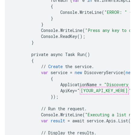
foreach
(
var
e
in
ex
.
InnerExceptio
{
Console
.
WriteLine
(
"ERROR: "
+
}
}
Console
.
WriteLine
(
"Press any key to co
Console
.
ReadKey
();
}
private
async
Task
Run
()
{
//
Create
the
service
.
var
service
=
new
DiscoveryService
(
new
{
ApplicationName
=
"Discovery S
ApiKey
=
"
[YOUR_API_KEY_HERE]
"
,
}
);
//
Run
the
request
.
Console
.
WriteLine
(
"Executing a list re
var
result
=
await
service
.
Apis
.
List
()
//
Display
the
results
.