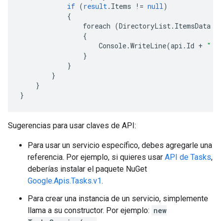
if
(
result
.
Items
!=
null
)
{
foreach
(
DirectoryList
.
ItemsData
a
{
Console
.
WriteLine
(
api
.
Id
+
" -
}
}
}
}
}
Sugerencias para usar claves de API:
Para usar un servicio específico, debes agregarle una
referencia. Por ejemplo, si quieres usar
API de Tasks
,
deberías instalar el paquete NuGet
Google.Apis.Tasks.v1
.
Para crear una instancia de un servicio, simplemente
llama a su constructor. Por ejemplo:
new