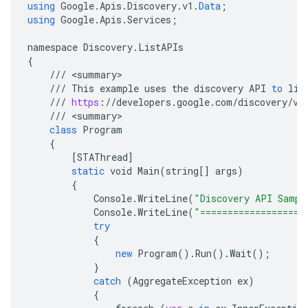
using
Google
.
Apis
.
Discovery
.
v1
.
Data
;
using
Google
.
Apis
.
Services
;
namespace
Discovery
.
ListAPIs
{
///
<
summary
///
This
example
uses
the
discovery
API
to
lis
///
https
:
//
developers
.
google
.
com
/
discovery
/
v1
///
<
summary
class
Program
{
[
STAThread
]
static
void
Main
(
string
[]
args
)
{
Console
.
WriteLine
(
"Discovery API Sampl
Console
.
WriteLine
(
"===================
try
{
new
Program
().
Run
().
Wait
();
}
catch
(
AggregateException
ex
)
{