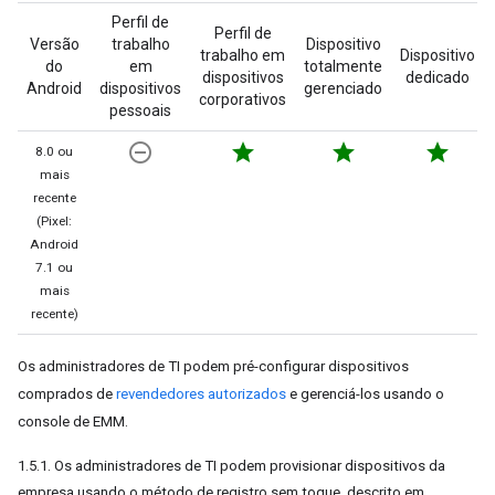
Perfil de
Perfil de
Versão
trabalho
Dispositivo
trabalho em
Dispositivo
do
em
totalmente
dispositivos
dedicado
Android
dispositivos
gerenciado
corporativos
pessoais
remove_circle_outline
star
star
star
8.0 ou
mais
recente
(Pixel:
Android
7.1 ou
mais
recente)
Os administradores de TI podem pré-configurar dispositivos
comprados de
revendedores autorizados
e gerenciá-los usando o
console de EMM.
1.5.1. Os administradores de TI podem provisionar dispositivos da
empresa usando o método de registro sem toque, descrito em