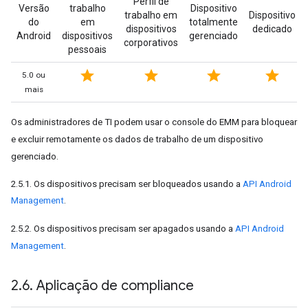
Perfil de
Versão
trabalho
Dispositivo
trabalho em
Dispositivo
do
em
totalmente
dispositivos
dedicado
Android
dispositivos
gerenciado
corporativos
pessoais
star
star
star
star
5.0 ou
mais
Os administradores de TI podem usar o console do EMM para bloquear
e excluir remotamente os dados de trabalho de um dispositivo
gerenciado.
2.5.1. Os dispositivos precisam ser bloqueados usando a
API Android
Management
.
2.5.2. Os dispositivos precisam ser apagados usando a
API Android
Management
.
2
.
6
.
Aplicação de compliance