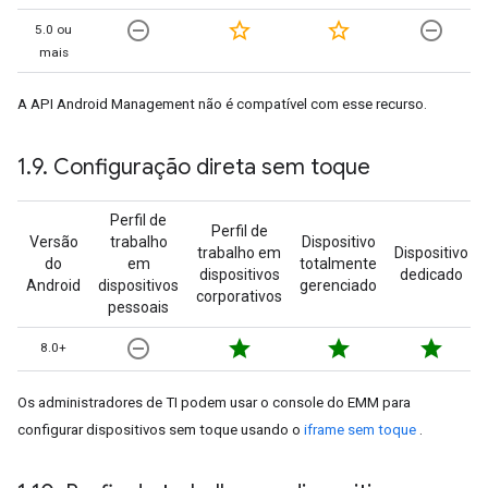
remove_circle_outline
star_border
star_border
remove_circle_outline
5.0 ou
mais
A API Android Management não é compatível com esse recurso.
1
.
9
.
Configuração direta sem toque
Perfil de
Perfil de
Versão
trabalho
Dispositivo
trabalho em
Dispositivo
do
em
totalmente
dispositivos
dedicado
Android
dispositivos
gerenciado
corporativos
pessoais
remove_circle_outline
star
star
star
8.0+
Os administradores de TI podem usar o console do EMM para
configurar dispositivos sem toque usando o
iframe sem toque
.