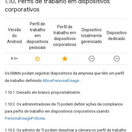
1
.
10
.
Perfis de trabalho em dispositivos
corporativos
Perfil de
Perfil de
Versão
trabalho
Dispositivo
trabalho em
Dispositivo
do
em
totalmente
dispositivos
dedicado
Android
dispositivos
gerenciado
corporativos
pessoais
star_border
star
remove_circle_outline
remove_circle_outline
8.0+
Os EMMs podem registrar dispositivos da empresa que têm um perfil
de trabalho definindo
AllowPersonalUsage
.
1.10.1. Deixado em branco propositalmente.
1.10.2. Os administradores de TI podem definir ações de compliance
para perfis de trabalho em dispositivos corporativos usando
PersonalUsagePolicies
.
1.10.3. Os admins de TI podem desativar a câmera no perfil de trabalho