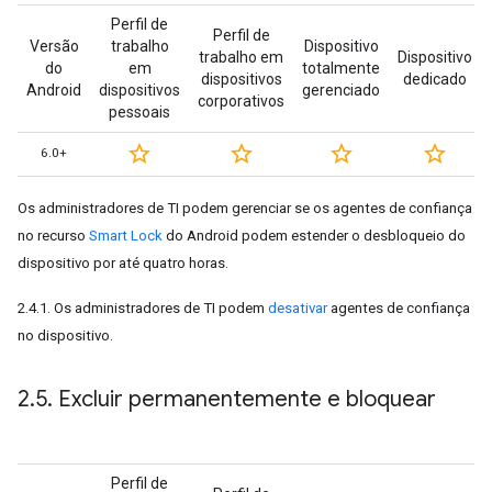
Perfil de
Perfil de
Versão
trabalho
Dispositivo
trabalho em
Dispositivo
do
em
totalmente
dispositivos
dedicado
Android
dispositivos
gerenciado
corporativos
pessoais
star_border
star_border
star_border
star_border
6.0+
Os administradores de TI podem gerenciar se os agentes de confiança
no recurso
Smart Lock
do Android podem estender o desbloqueio do
dispositivo por até quatro horas.
2.4.1. Os administradores de TI podem
desativar
agentes de confiança
no dispositivo.
2
.
5
.
Excluir permanentemente e bloquear
Perfil de