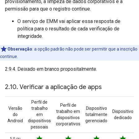
provisionamento, a limpeza de dados corporativos e a
permissão para que o registro continue.
O serviço de EMM vai aplicar essa resposta de
política para o resultado de cada verificação de
integridade.
Observação
:
a opção padrão não pode ser permitir que a inscrição
continue.
2.9.4. Deixado em branco propositalmente.
2
.
10
.
Verificar a aplicação de apps
Perfil de
Perfil de
Versão
trabalho
Dispositivo
trabalho em
Dispositivo
do
em
totalmente
dispositivos
dedicado
Android
dispositivos
gerenciado
corporativos
pessoais
star
star
star
star
5.0 ou