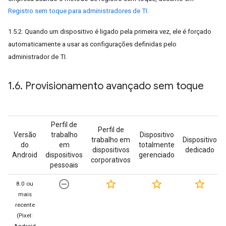
Registro sem toque para administradores de TI
.
1.5.2. Quando um dispositivo é ligado pela primeira vez, ele é forçado
automaticamente a usar as configurações definidas pelo
administrador de TI.
1
.
6
.
Provisionamento avançado sem toque
Perfil de
Perfil de
Versão
trabalho
Dispositivo
trabalho em
Dispositivo
do
em
totalmente
dispositivos
dedicado
Android
dispositivos
gerenciado
corporativos
pessoais
remove_circle_outline
star_border
star_border
star_border
8.0 ou
mais
recente
(Pixel: