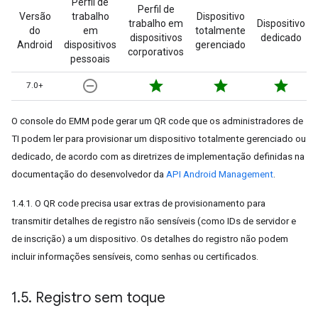
Perfil de
Perfil de
Versão
trabalho
Dispositivo
trabalho em
Dispositivo
do
em
totalmente
dispositivos
dedicado
Android
dispositivos
gerenciado
corporativos
pessoais
remove_circle_outline
star
star
star
7.0+
O console do EMM pode gerar um QR code que os administradores de
TI podem ler para provisionar um dispositivo totalmente gerenciado ou
dedicado, de acordo com as diretrizes de implementação definidas na
documentação do desenvolvedor da
API Android Management
.
1.4.1. O QR code precisa usar extras de provisionamento para
transmitir detalhes de registro não sensíveis (como IDs de servidor e
de inscrição) a um dispositivo. Os detalhes do registro não podem
incluir informações sensíveis, como senhas ou certificados.
1
.
5
.
Registro sem toque