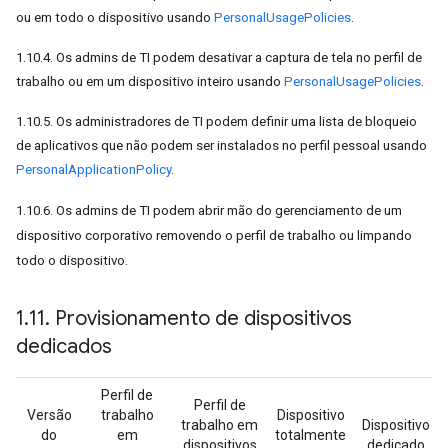
ou em todo o dispositivo usando
PersonalUsagePolicies
.
1.10.4. Os admins de TI podem desativar a captura de tela no perfil de
trabalho ou em um dispositivo inteiro usando
PersonalUsagePolicies
.
1.10.5. Os administradores de TI podem definir uma lista de bloqueio
de aplicativos que não podem ser instalados no perfil pessoal usando
PersonalApplicationPolicy
.
1.10.6. Os admins de TI podem abrir mão do gerenciamento de um
dispositivo corporativo removendo o perfil de trabalho ou limpando
todo o dispositivo.
1
.
11
.
Provisionamento de dispositivos
dedicados
Perfil de
Perfil de
Versão
trabalho
Dispositivo
trabalho em
Dispositivo
do
em
totalmente
dispositivos
dedicado