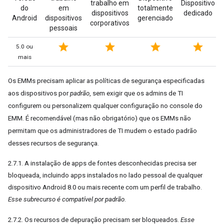
trabalho em
Dispositivo
do
em
totalmente
dispositivos
dedicado
Android
dispositivos
gerenciado
corporativos
pessoais
star
star
star
star
5.0 ou
mais
Os EMMs precisam aplicar as políticas de segurança especificadas
aos dispositivos por
padrão
, sem exigir que os admins de TI
configurem ou personalizem qualquer configuração no console do
EMM. É recomendável (mas não obrigatório) que os EMMs não
permitam que os administradores de TI mudem o estado padrão
desses recursos de segurança.
2.7.1. A instalação de apps de fontes desconhecidas precisa ser
bloqueada, incluindo apps instalados no lado pessoal de qualquer
dispositivo Android 8.0 ou mais recente com um perfil de trabalho.
Esse subrecurso é compatível por padrão
.
2.7.2. Os recursos de depuração precisam ser bloqueados.
Esse