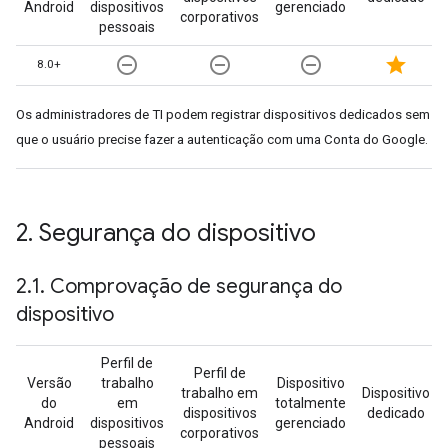
Android
dispositivos
gerenciado
corporativos
pessoais
remove_circle_outline
remove_circle_outline
remove_circle_outline
star
8.0+
Os administradores de TI podem registrar dispositivos dedicados sem
que o usuário precise fazer a autenticação com uma Conta do Google.
2
.
Segurança do dispositivo
2
.
1
.
Comprovação de segurança do
dispositivo
Perfil de
Perfil de
Versão
trabalho
Dispositivo
trabalho em
Dispositivo
do
em
totalmente
dispositivos
dedicado
Android
dispositivos
gerenciado
corporativos
pessoais