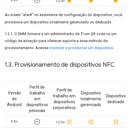
remove_circle_outline
star
star
star
6.0+
12.0+
Ao inserir "afw#" no assistente de configuração do dispositivo, você
provisiona um dispositivo totalmente gerenciado ou dedicado.
1.2.1. O EMM fornece a um administrador de TI um QR code ou um
código de ativação para oferecer suporte a esse método de
provisionamento. Acesse
inscrever e provisionar um dispositivo
.
1
.
3
.
Provisionamento de dispositivos NFC
Perfil de
Perfil de
Versão
trabalho
Dispositivo
trabalho em
Dispositivo
do
em
totalmente
dispositivos
dedicado
Android
dispositivos
gerenciado
corporativos
pessoais
remove_circle_outline
star_border
star_border
star_border
6.0+
12.0+