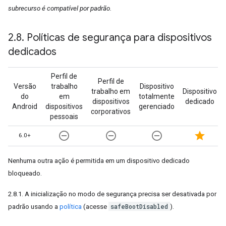
subrecurso é compatível por padrão.
2
.
8
.
Políticas de segurança para dispositivos
dedicados
Perfil de
Perfil de
Versão
trabalho
Dispositivo
trabalho em
Dispositivo
do
em
totalmente
dispositivos
dedicado
Android
dispositivos
gerenciado
corporativos
pessoais
remove_circle_outline
remove_circle_outline
remove_circle_outline
star
6.0+
Nenhuma outra ação é permitida em um dispositivo dedicado
bloqueado.
2.8.1. A inicialização no modo de segurança precisa ser desativada por
safeBootDisabled
padrão usando a
política
(acesse
).