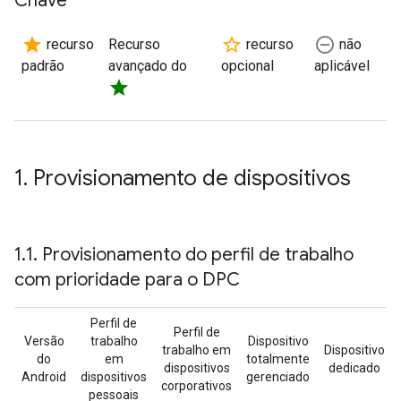
Chave
star
star_border
remove_circle_outline
recurso
Recurso
recurso
não
padrão
avançado do
opcional
aplicável
star
1
.
Provisionamento de dispositivos
1
.
1
.
Provisionamento do perfil de trabalho
com prioridade para o DPC
Perfil de
Perfil de
Versão
trabalho
Dispositivo
trabalho em
Dispositivo
do
em
totalmente
dispositivos
dedicado
Android
dispositivos
gerenciado
corporativos
pessoais