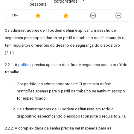
corporativos
pessoais
star
star
remove_circle_outline
remove_circle_outline
7.0+
Os administradores de TI podem definir e aplicar um desafio de
segurança para apps e dados no perfil de trabalho que é separado e
tem requisitos diferentes do desafio de segurança do dispositivo
(2.1.).
2.2.1. A
política
precisa aplicar o desafio de segurança para o perfil de
trabalho.
Por padrão, os administradores de TI precisam definir
restrições apenas para o perfil de trabalho se nenhum escopo
for especificado.
Os administradores de TI podem definir isso em todo o
dispositivo especificando o escopo (consulte o requisito 2.1).
2.2.2. A complexidade da senha precisa ser mapeada para as