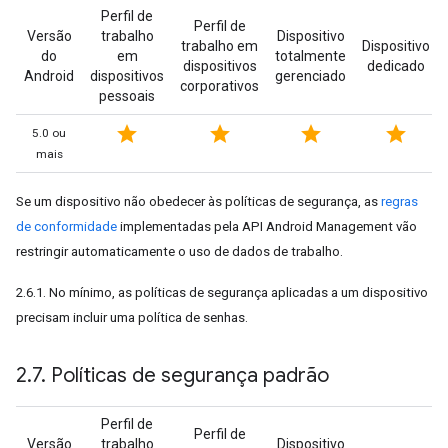
Perfil de
Perfil de
Versão
trabalho
Dispositivo
trabalho em
Dispositivo
do
em
totalmente
dispositivos
dedicado
Android
dispositivos
gerenciado
corporativos
pessoais
star
star
star
star
5.0 ou
mais
Se um dispositivo não obedecer às políticas de segurança, as
regras
de conformidade
implementadas pela API Android Management vão
restringir automaticamente o uso de dados de trabalho.
2.6.1. No mínimo, as políticas de segurança aplicadas a um dispositivo
precisam incluir uma política de senhas.
2
.
7
.
Políticas de segurança padrão
Perfil de
Perfil de
Versão
trabalho
Dispositivo