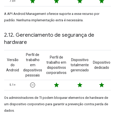
star
star
star
star
7.0+
A API Android Management oferece suporte a esse recurso por
padrão. Nenhuma implementação extra é necessária.
2
.
12
.
Gerenciamento de segurança de
hardware
Perfil de
Perfil de
Versão
trabalho
Dispositivo
trabalho em
Dispositivo
do
em
totalmente
dispositivos
dedicado
Android
dispositivos
gerenciado
corporativos
pessoais
remove_circle_outline
star
star
star
5.1+
Os administradores de TI podem bloquear elementos de hardware de
um dispositivo corporativo para garantir a prevenção contra perda de
dados.