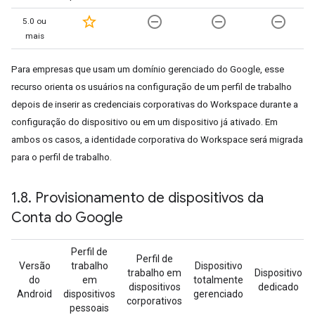
star_border
remove_circle_outline
remove_circle_outline
remove_circle_outline
5.0 ou
mais
Para empresas que usam um domínio gerenciado do Google, esse
recurso orienta os usuários na configuração de um perfil de trabalho
depois de inserir as credenciais corporativas do Workspace durante a
configuração do dispositivo ou em um dispositivo já ativado. Em
ambos os casos, a identidade corporativa do Workspace será migrada
para o perfil de trabalho.
1
.
8
.
Provisionamento de dispositivos da
Conta do Google
Perfil de
Perfil de
Versão
trabalho
Dispositivo
trabalho em
Dispositivo
do
em
totalmente
dispositivos
dedicado
Android
dispositivos
gerenciado
corporativos
pessoais