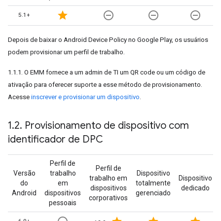
star
remove_circle_outline
remove_circle_outline
remove_circle_outline
5.1+
Depois de baixar o Android Device Policy no Google Play, os usuários
podem provisionar um perfil de trabalho.
1.1.1. O EMM fornece a um admin de TI um QR code ou um código de
ativação para oferecer suporte a esse método de provisionamento.
Acesse
inscrever e provisionar um dispositivo
.
1
.
2
.
Provisionamento de dispositivo com
identificador de DPC
Perfil de
Perfil de
Versão
trabalho
Dispositivo
trabalho em
Dispositivo
do
em
totalmente
dispositivos
dedicado
Android
dispositivos
gerenciado
corporativos
pessoais