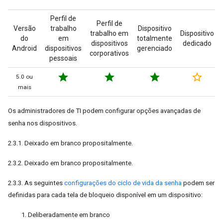
Perfil de
Perfil de
Versão
trabalho
Dispositivo
trabalho em
Dispositivo
do
em
totalmente
dispositivos
dedicado
Android
dispositivos
gerenciado
corporativos
pessoais
star
star
star
star_border
5.0 ou
mais
Os administradores de TI podem configurar opções avançadas de
senha nos dispositivos.
2.3.1. Deixado em branco propositalmente.
2.3.2. Deixado em branco propositalmente.
2.3.3. As seguintes
configurações do ciclo de vida da senha
podem ser
definidas para cada tela de bloqueio disponível em um dispositivo:
Deliberadamente em branco