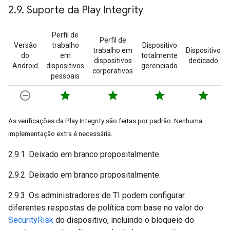
2
.
9
.
Suporte da Play Integrity
Perfil de
Perfil de
Versão
trabalho
Dispositivo
trabalho em
Dispositivo
do
em
totalmente
dispositivos
dedicado
Android
dispositivos
gerenciado
corporativos
pessoais
remove_circle_outline
star
star
star
star
As verificações da Play Integrity são feitas por padrão. Nenhuma
implementação extra é necessária.
2.9.1. Deixado em branco propositalmente.
2.9.2. Deixado em branco propositalmente.
2.9.3. Os administradores de TI podem configurar
diferentes respostas de política com base no valor do
SecurityRisk
do dispositivo, incluindo o bloqueio do