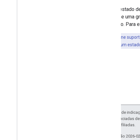
Se um estado de
original e uma g
corrigido. Para
Dica
:adicione supor
corretamente um estado d
Exceto em caso de indicaç
código são licenciadas d
da Oracle e/ou afiliadas.
Última atualização 2026-0