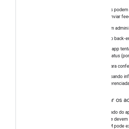
Os apps podem e
app é enviar fe
Um admini
No back-e
O app tent
status (po
Para confe
Usando inf
gerenciada
Alertar os a
Um estado do a
sempre
devem a
de EMM pode exi