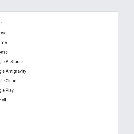
ar
roid
ome
base
le AI Studio
le Antigravity
le Cloud
le Play
 all