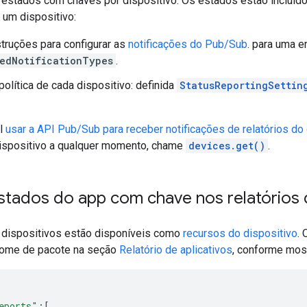
estados com chaves por dispositivo. Os estados estão incluídos 
 um dispositivo:
struções para configurar as
notificações do Pub/Sub
. para uma 
edNotificationTypes
.
política de cada dispositivo: definida
StatusReportingSettin
el
usar a API Pub/Sub para receber notificações de relatórios do 
ispositivo a qualquer momento, chame
devices.get()
.
stados do app com chave nos relatórios 
e dispositivos estão disponíveis como
recursos do dispositivo
.
nome de pacote na seção
Relatório de aplicativos
, conforme mos
eports"
:[