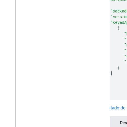
{
Exemplos de política
"packag
"versio
Dispositivos com perfis de trabalho
"keyedA
Dispositivos totalmente gerenciados
{
Dispositivos dedicados
"
Configurações de rede
"
"
"
Informações adicionais
"
Notas da versão
"
Noções básicas sobre a postura de
}
segurança
]
Guia para EMMs atuais
}
Feedback e suporte
]
Uso permitido
}
Termos de Serviço
Participe da comunidade de EMM
Cada
estado do 
Campo
Des