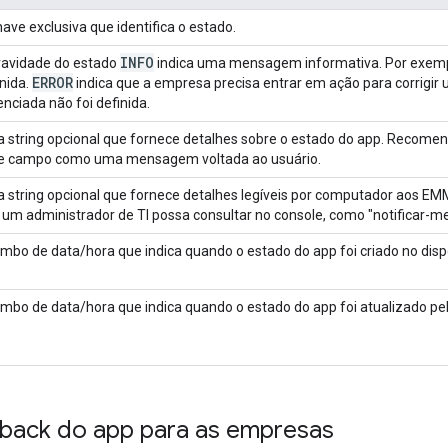
ave exclusiva que identifica o estado.
INFO
ravidade do estado
indica uma mensagem informativa. Por exempl
ERROR
inida.
indica que a empresa precisa entrar em ação para corrigi
nciada não foi definida.
 string opcional que fornece detalhes sobre o estado do app. Recom
e campo como uma mensagem voltada ao usuário.
 string opcional que fornece detalhes legíveis por computador aos EM
 um administrador de TI possa consultar no console, como "notificar-me
imbo de data/hora que indica quando o estado do app foi criado no dispo
imbo de data/hora que indica quando o estado do app foi atualizado pela
edback do app para as empresas