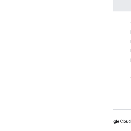
Envolver
Google Developer Program
Google Developer Groups
Google Developer Experts
Accelerators
Google Cloud & NVIDIA
Android
Chrome
Firebase
Google Cloud