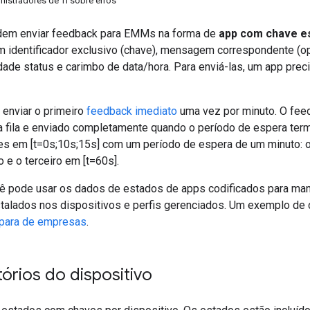
nistradores de TI sobre erros
dem enviar feedback para EMMs na forma de
app com chave e
 identificador exclusivo (chave), mensagem correspondente (op
idade status e carimbo de data/hora. Para enviá-las, um app prec
enviar o primeiro
feedback imediato
uma vez por minuto. O fee
a fila e enviado completamente quando o período de espera ter
es em [t=0s;10s;15s] com um período de espera de um minuto: 
o e o terceiro em [t=60s].
pode usar os dados de estados de apps codificados para mant
talados nos dispositivos e perfis gerenciados. Um exemplo de 
 para de empresas
.
atórios do dispositivo