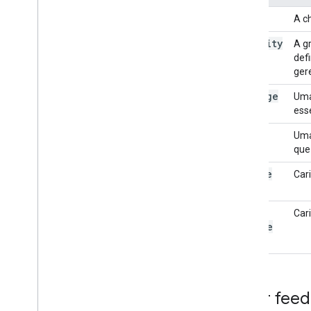
key
A ch
severity
A g
def
gere
message
Uma
ess
data
Uma
que
create
Car
Time
last
Car
Update
Time
Exibir fe