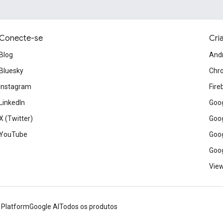
Conecte-se
Cri
Blog
And
Bluesky
Chr
Instagram
Fire
LinkedIn
Goog
X (Twitter)
Goog
YouTube
Goog
Goog
View
 Platform
Google AI
Todos os produtos