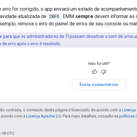
 erro for corrigido, o app enviará um estado de acompanhamen
ravidade atualizada de
INFO
. EMM
sempre
devem informar as 
 exemplo, remova o erro do painel de erros de seu console ou ma
te para que os administradores de TI possam desativar o som de uma um 
e erro após o erro é resolvido.
Isso foi útil?
Envie comentários
ão contrária, o conteúdo desta página é licenciado de acordo com a
Licença 
e acordo com a
Licença Apache 2.0
. Para mais detalhes, consulte as
políticas
2-18 UTC.