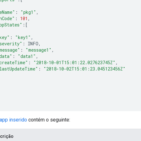
eName"
:
"pkg1"
,
nCode"
:
101
,
ppStates"
:[
key"
:
"key1"
,
severity"
:
INFO
,
message"
:
"message1"
,
data"
:
"data1"
,
createTime"
:
"2018-10-01T15:01:22.027623745Z"
,
lastUpdateTime"
:
"2018-10-02T15:01:23.045123456Z"
app inserido
contém o seguinte:
crição