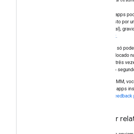
Alertar os admi
Criar uma política
Configurar regras de compliance com a
política
Alguns apps po
Provisionar um dispositivo
composto por um
Excluir permanentemente e
(opcional), grav
desprovisionar um dispositivo
Jetpack
.
Configurar notificações do Pub
/
Sub
iframe sem toque
Um app só pode 
Modo perdido
será colocado n
Fracionamento de rede 5G
gerado três vez
Detecção de perfil de trabalho
[t=0s], o segund
Qualidade das políticas de senha
Como EMM, você 
Configurações padrão do aplicativo
com os apps ins
Gerenciar papéis de app
Exibir feedback
SDK da AMAPI
Como integrar com o SDK da AMAPI
Ativar rel
Apps de extensão e comandos locais
Migrar dispositivos existentes para
AMAPI