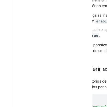
Os apps enviam 
Preparação do ambiente e inscrição de
os relatórios em
usuários
Confiança no dispositivo do Android
Siga as in
Enterprise
em
enabl
Indicadores de confiança disponíveis
para dispositivos
Atualize a 
Registrar-se para o acesso aos
indicadores de confiança do
true
.
dispositivo
Gerenciar apps personalizados
Agora é possív
Notas da versão do SDK AMAPI
recente de um d
Gerenciar apps
Suporte ao gerenciamento de apps
Conferir e
Controlar atualizações de apps
Suporte para apps da Web
Os relatórios d
Suporte para configurações
agrupados por 
gerenciadas
Recuperar feedback de apps
Depurar instalações de apps e
{
atualizações
"applicationR