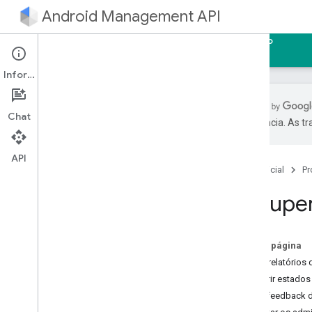
Android Management API
Página inicial
Guias
Referência
Exemplo
Informações
Chat
preferência. As t
Introdução
Início rápido
API
Página inicial
Pr
Usar o servidor MCP da API Android
Management
Recuper
Guia do desenvolvedor
Crie uma conta de serviço
Nesta página
Criar uma vinculação empresarial
Ativar relatórios
Fazer upgrade de uma empresa
Conferir estados
Fazer upgrade das contas de usuário
Exibir feedback
nos dispositivos