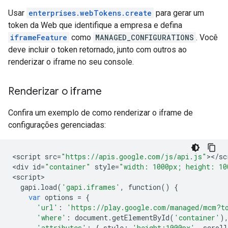
Usar
enterprises.webTokens.create
para gerar um
token da Web que identifique a empresa e defina
iframeFeature
como
MANAGED_CONFIGURATIONS
. Você
deve incluir o token retornado, junto com outros ao
renderizar o iframe no seu console.
Renderizar o iframe
Confira um exemplo de como renderizar o iframe de
configurações gerenciadas:
<
script
src
=
"https://apis.google.com/js/api.js"
><
/
sc
<
div
id
=
"container"
style
=
"width: 1000px; height: 10
<
script
gapi
.
load
(
'gapi.iframes'
,
function
()
{
var
options
=
{
'url'
:
'https://play.google.com/managed/mcm?t
'where'
:
document
.
getElementById
(
'container'
)
'attributes'
:
{
style
:
'height:1000px'
,
scroll