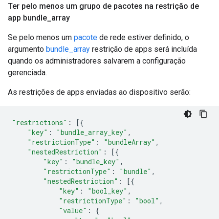
Ter pelo menos um grupo de pacotes na restrição de
app bundle
_
array
Se pelo menos um
pacote
de rede estiver definido, o
argumento
bundle_array
restrição de apps será incluída
quando os administradores salvarem a configuração
gerenciada.
As restrições de apps enviadas ao dispositivo serão:
"restrictions"
:
[{
"key"
:
"bundle_array_key"
,
"restrictionType"
:
"bundleArray"
,
"nestedRestriction"
:
[{
"key"
:
"bundle_key"
,
"restrictionType"
:
"bundle"
,
"nestedRestriction"
:
[{
"key"
:
"bool_key"
,
"restrictionType"
:
"bool"
,
"value"
:
{