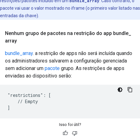
restrições/pacotes incluído em um
bundle_array
. Caso contrário, o
pacote vai usar o valor mostrado no iframe (o primeiro valor listado nas
entradas da chave).
Nenhum grupo de pacotes na restrição do app bundle
_
array
bundle_array
. a restrição de apps não será incluída quando
os administradores salvarem a configuração gerenciada
sem adicionar um
pacote
grupo. As restrições de apps
enviadas ao dispositivo serão:
"restrictions": [

    // Empty

Isso foi útil?