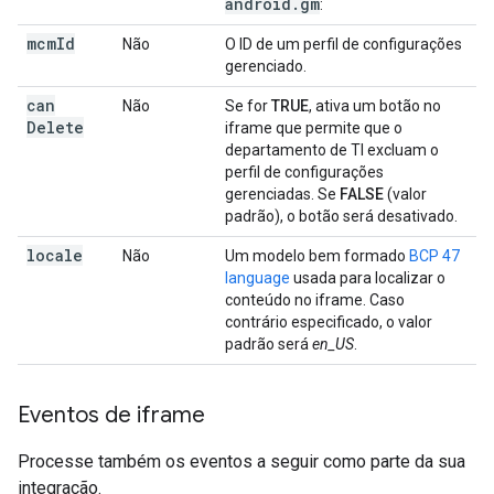
android
.
gm
:
mcm
Id
Não
O ID de um perfil de configurações
gerenciado.
can
Não
Se for
TRUE
, ativa um botão no
Delete
iframe que permite que o
departamento de TI excluam o
perfil de configurações
gerenciadas. Se
FALSE
(valor
padrão), o botão será desativado.
locale
Não
Um modelo bem formado
BCP 47
language
usada para localizar o
conteúdo no iframe. Caso
contrário especificado, o valor
padrão será
en_US
.
Eventos de iframe
Processe também os eventos a seguir como parte da sua
integração.