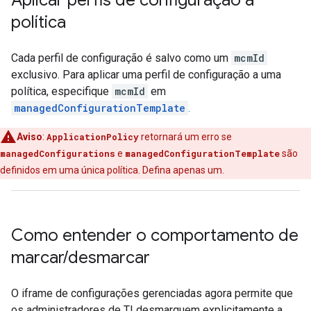
Aplicar perfis de configuração à
política
Cada perfil de configuração é salvo como um
mcmId
exclusivo. Para aplicar uma perfil de configuração a uma
política, especifique
mcmId
em
managedConfigurationTemplate
.
Aviso
:
ApplicationPolicy
retornará um erro se
managedConfigurations
e
managedConfigurationTemplate
são
definidos em uma única política. Defina apenas um.
Como entender o comportamento de
marcar
/
desmarcar
O iframe de configurações gerenciadas agora permite que
os administradores de TI desmarquem explicitamente a