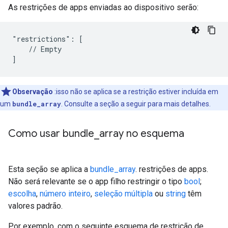
As restrições de apps enviadas ao dispositivo serão:
"restrictions": [

    // Empty

Observação
:isso não se aplica se a restrição estiver incluída em
um
bundle_array
. Consulte a seção a seguir para mais detalhes.
Como usar bundle
_
array no esquema
Esta seção se aplica a
bundle_array
. restrições de apps.
Não será relevante se o app filho restringir o tipo
bool
;
escolha
,
número inteiro
,
seleção múltipla
ou
string
têm
valores padrão.
Por exemplo, com o seguinte esquema de restrição de