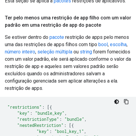
Esta seção se aplica a
pacotes
restrições de aplicativos:
Ter pelo menos uma restrição de app filho com um valor
padrão em uma restrição de app do pacote
Se estiver dentro do
pacote
restrição de apps pelo menos
uma das restrições de apps filhos com tipo
bool
,
escolha
,
número inteiro
,
seleção múltipla
ou
string
forem fornecidos
com um valor padrão, ele será aplicado conforme o valor da
restrição de app e aqueles sem valores padrão serão
excluídos quando os administradores salvam a
configuração gerenciada sem aplicar alterações a ela.
restrição de apps.
"restrictions"
:
[{
"key"
:
"bundle_key"
,
"restrictionType"
:
"bundle"
,
"nestedRestriction"
:
[{
"key"
:
"bool_key_1"
,