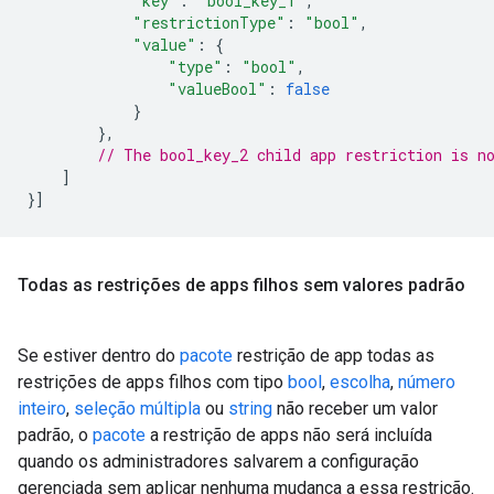
"key"
:
"bool_key_1"
,
"restrictionType"
:
"bool"
,
"value"
:
{
"type"
:
"bool"
,
"valueBool"
:
false
}
},
// The bool_key_2 child app restriction is n
]
}]
Todas as restrições de apps filhos sem valores padrão
Se estiver dentro do
pacote
restrição de app todas as
restrições de apps filhos com tipo
bool
,
escolha
,
número
inteiro
,
seleção múltipla
ou
string
não receber um valor
padrão, o
pacote
a restrição de apps não será incluída
quando os administradores salvarem a configuração
gerenciada sem aplicar nenhuma mudança a essa restrição.