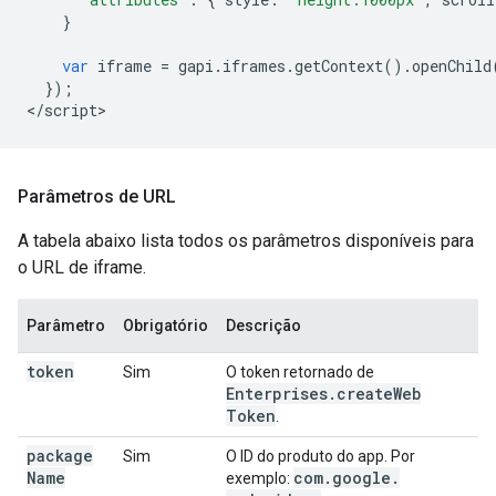
}
var
iframe
=
gapi
.
iframes
.
getContext
()
.
openChild
});
<
/
script
Parâmetros de URL
A tabela abaixo lista todos os parâmetros disponíveis para
o URL de iframe.
Parâmetro
Obrigatório
Descrição
token
Sim
O token retornado de
Enterprises
.
create
Web
Token
.
package
Sim
O ID do produto do app. Por
Name
com
.
google
.
exemplo: