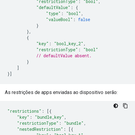
"restrictionType"
:
"bool"
,
"defaultValue"
:
{
"type"
:
"bool"
,
"valueBool"
:
false
}
},
{
"key"
:
"bool_key_2"
,
"restrictionType"
:
"bool"
// defaultValue absent.
}
]
}]
As restrições de apps enviadas ao dispositivo serão:
"restrictions"
:
[{
"key"
:
"bundle_key"
,
"restrictionType"
:
"bundle"
,
"nestedRestriction"
:
[{