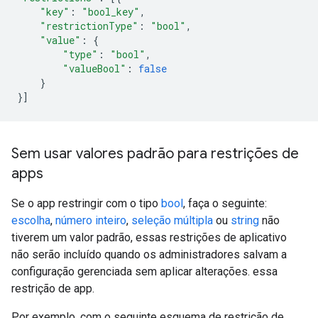
"key"
:
"bool_key"
,
"restrictionType"
:
"bool"
,
"value"
:
{
"type"
:
"bool"
,
"valueBool"
:
false
}
}]
Sem usar valores padrão para restrições de
apps
Se o app restringir com o tipo
bool
, faça o seguinte:
escolha
,
número inteiro
,
seleção múltipla
ou
string
não
tiverem um valor padrão, essas restrições de aplicativo
não serão incluído quando os administradores salvam a
configuração gerenciada sem aplicar alterações. essa
restrição de app.
Por exemplo, com o seguinte esquema de restrição de