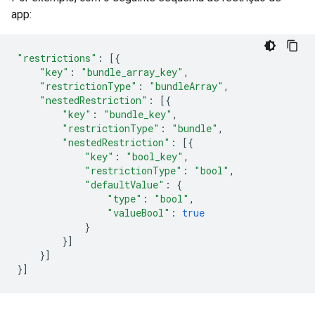
app:
"restrictions"
:
[{
"key"
:
"bundle_array_key"
,
"restrictionType"
:
"bundleArray"
,
"nestedRestriction"
:
[{
"key"
:
"bundle_key"
,
"restrictionType"
:
"bundle"
,
"nestedRestriction"
:
[{
"key"
:
"bool_key"
,
"restrictionType"
:
"bool"
,
"defaultValue"
:
{
"type"
:
"bool"
,
"valueBool"
:
true
}
}]
}]
}]