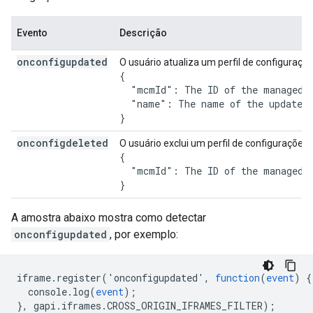
Evento
Descrição
onconfigupdated
O usuário atualiza um perfil de configuraçõ
{

  "mcmId": The ID of the managed c
  "name": The name of the updated 
onconfigdeleted
O usuário exclui um perfil de configurações
{

  "mcmId": The ID of the managed c
A amostra abaixo mostra como detectar
onconfigupdated
, por exemplo:
iframe
.
register
('
onconfigupdated
',
function
(
event
)
{
console
.
log
(
event
);
},
gapi
.
iframes
.
CROSS_ORIGIN_IFRAMES_FILTER
);