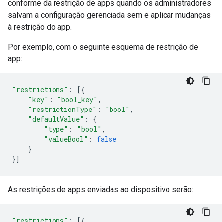
conforme da restrição de apps quando os administradores
salvam a configuração gerenciada sem e aplicar mudanças
à restrição do app.
Por exemplo, com o seguinte esquema de restrição de
app:
"restrictions"
:
[{
"key"
:
"bool_key"
,
"restrictionType"
:
"bool"
,
"defaultValue"
:
{
"type"
:
"bool"
,
"valueBool"
:
false
}
}]
As restrições de apps enviadas ao dispositivo serão:
"restrictions"
:
[{