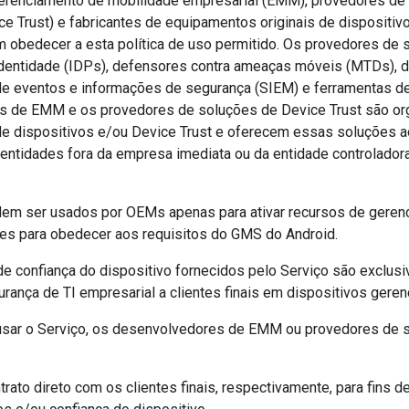
erenciamento de mobilidade empresarial (EMM), provedores de 
ce Trust) e fabricantes de equipamentos originais de dispositi
m obedecer a esta política de uso permitido. Os provedores de 
dentidade (IDPs), defensores contra ameaças móveis (MTDs), d
e eventos e informações de segurança (SIEM) e ferramentas d
 de EMM e os provedores de soluções de Device Trust são or
e dispositivos e/ou Device Trust e oferecem essas soluções ao
 entidades fora da empresa imediata ou da entidade controlador
em ser usados por OEMs apenas para ativar recursos de geren
les para obedecer aos requisitos do GMS do Android.
de confiança do dispositivo fornecidos pelo Serviço são exclus
urança de TI empresarial a clientes finais em dispositivos ger
usar o Serviço, os desenvolvedores de EMM ou provedores de s
trato direto com os clientes finais, respectivamente, para fins