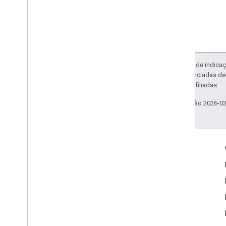
Exceto em caso de indicaç
código são licenciadas d
da Oracle e/ou afiliadas.
Última atualização 2026-0
Envolver
Google Developer Program
Google Developer Groups
Google Developer Experts
Accelerators