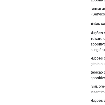
dispositiv
Preparação do ambiente e inscrição de
usuários
Informar a
Confiança no dispositivo do Android
do Serviço
Enterprise
Indicadores de confiança disponíveis
Os seguintes ce
para dispositivos
Registrar-se para o acesso aos
Soluções d
indicadores de confiança do
dispositivo
hardware o
Gerenciar apps personalizados
dispositiv
Notas da versão do SDK AMAPI
em inglês)
Soluções d
Gerenciar apps
digitais o
Suporte ao gerenciamento de apps
Controlar atualizações de apps
Alteração 
Suporte para apps da Web
dispositi
Suporte para configurações
Enviar, pr
gerenciadas
consentime
Recuperar feedback de apps
Depurar instalações de apps e
Soluções d
atualizações