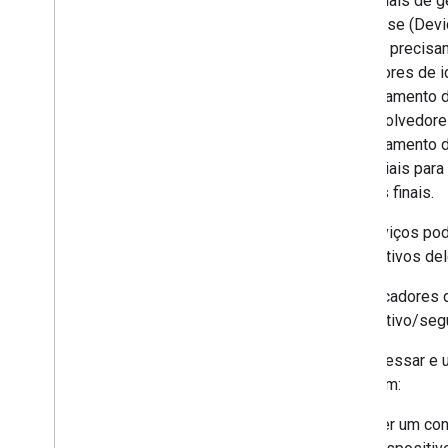
comerciais de g
Criar uma política
Enterprise (Devi
Configurar regras de compliance com a
política
Serviço precisa
Provisionar um dispositivo
provedores de i
Excluir permanentemente e
gerenciamento d
desprovisionar um dispositivo
desenvolvedores
Configurar notificações do Pub
/
Sub
gerenciamento d
iframe sem toque
comerciais para
Modo perdido
clientes finais.
Fracionamento de rede 5G
Detecção de perfil de trabalho
Os Serviços pod
Qualidade das políticas de senha
dispositivos de
Configurações padrão do aplicativo
Os indicadores 
Gerenciar papéis de app
dispositivo/seg
SDK da AMAPI
Para acessar e 
Como integrar com o SDK da AMAPI
precisam:
Apps de extensão e comandos locais
Migrar dispositivos existentes para
Ter um con
AMAPI