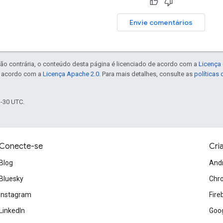
Envie comentários
ão contrária, o conteúdo desta página é licenciado de acordo com a
Licença 
e acordo com a
Licença Apache 2.0
. Para mais detalhes, consulte as
políticas
3-30 UTC.
Conecte-se
Cri
Blog
And
Bluesky
Chr
Instagram
Fire
LinkedIn
Goog