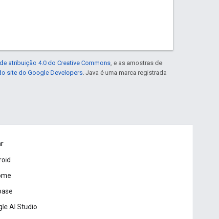
de atribuição 4.0 do Creative Commons
, e as amostras de
 do site do Google Developers
. Java é uma marca registrada
ar
roid
ome
base
le AI Studio