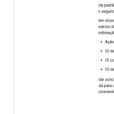
Cota padrã
um segund
Além disso
usuários d
combinaçã
Ação
ID d
ID c
ID da
Você pode solici
concedida para 
desenvolvimento