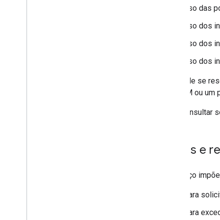
Uso das po
Exemplos de política
Uso dos in
Dispositivos com perfis de trabalho
Dispositivos totalmente gerenciados
Uso dos in
Dispositivos dedicados
Uso dos in
Configurações de rede
O Google se res
Informações adicionais
de EMM ou um pr
Notas da versão
Noções básicas sobre a postura de
Para consultar s
segurança
Guia para EMMs atuais
Feedback e suporte
Cotas e re
Uso permitido
Termos de Serviço
O serviço impõe 
Participe da comunidade de EMM
Para solic
Para exced