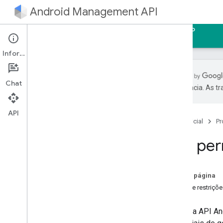
Android Management API
Página inicial
Guias
Referência
Exemplo
Informações
Chat
preferência. As t
Introdução
Início rápido
API
Página inicial
Pr
Usar o servidor MCP da API Android
Management
Uso per
Guia do desenvolvedor
Crie uma conta de serviço
Nesta página
Criar uma vinculação empresarial
Cotas e restriçõ
Fazer upgrade de uma empresa
Fazer upgrade das contas de usuário
O uso da API An
nos dispositivos