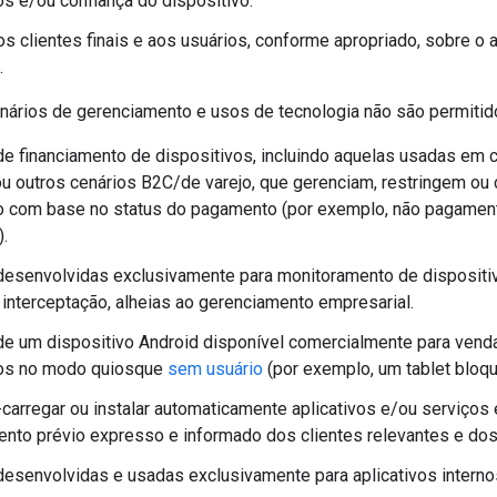
os e/ou confiança do dispositivo.
os clientes finais e aos usuários, conforme apropriado, sobre 
.
nários de gerenciamento e usos de tecnologia não são permitid
e financiamento de dispositivos, incluindo aquelas usadas em 
u outros cenários B2C/de varejo, que gerenciam, restringem ou 
o com base no status do pagamento (por exemplo, não pagamento
).
esenvolvidas exclusivamente para monitoramento de dispositiv
u interceptação, alheias ao gerenciamento empresarial.
de um dispositivo Android disponível comercialmente para vend
vos no modo quiosque
sem usuário
(por exemplo, um tablet bloqu
é-carregar ou instalar automaticamente aplicativos e/ou serviço
nto prévio expresso e informado dos clientes relevantes e dos 
esenvolvidas e usadas exclusivamente para aplicativos interno