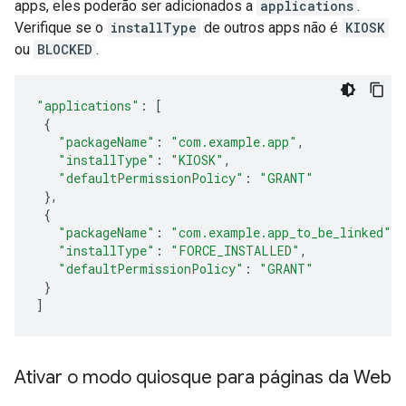
apps, eles poderão ser adicionados a
applications
.
Verifique se o
installType
de outros apps não é
KIOSK
ou
BLOCKED
.
"applications"
:
[
{
"packageName"
:
"com.example.app"
,
"installType"
:
"KIOSK"
,
"defaultPermissionPolicy"
:
"GRANT"
},
{
"packageName"
:
"com.example.app_to_be_linked"
,
"installType"
:
"FORCE_INSTALLED"
,
"defaultPermissionPolicy"
:
"GRANT"
}
]
Ativar o modo quiosque para páginas da Web