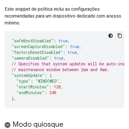
Este snippet de política inclui as configurações
recomendadas para um dispositivo dedicado com acesso
mínimo.
"safeBootDisabled"
:
true
,
"screenCaptureDisabled"
:
true
,
"factoryResetDisabled"
:
true
,
"cameraDisabled"
:
true
,
// Specifies that system updates will be auto-inst
// maintenance window between 2am and 4am.
"systemUpdate"
:
{
"type"
:
"WINDOWED"
,
"startMinutes"
:
120
,
"endMinutes"
:
240
},
Modo quiosque