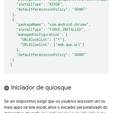
"installType"
:
"KIOSK"
,
"defaultPermissionPolicy"
:
"GRANT"
},
{
"packageName"
:
"com.android.chrome"
,
"installType"
:
"FORCE_INSTALLED"
,
"managedConfiguration"
:
{
"URLBlocklist"
:
[
"*"
],
"URLAllowlist"
:
[
"web.app.url"
]
},
"defaultPermissionPolicy"
:
"GRANT"
}
]
Iniciador de quiosque
Se um dispositivo exigir que os usuários acessem um ou
mais apps na tela inicial, ative o iniciador personalizado do