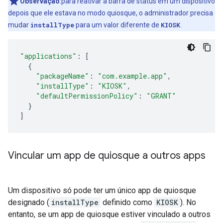
Observação
:para reativar a barra de status em um dispositivo
depois que ele estava no modo quiosque, o administrador precisa
mudar
installType
para um valor diferente de
KIOSK
.
"applications"
:
[
{
"packageName"
:
"com.example.app"
,
"installType"
:
"KIOSK"
,
"defaultPermissionPolicy"
:
"GRANT"
}
]
Vincular um app de quiosque a outros apps
Um dispositivo só pode ter um único app de quiosque
designado (
installType
definido como
KIOSK
). No
entanto, se um app de quiosque estiver vinculado a outros