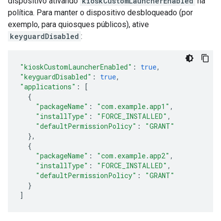
dispositivo ativando
kioskCustomLauncherEnabled
na
política. Para manter o dispositivo desbloqueado (por
exemplo, para quiosques públicos), ative
keyguardDisabled
:
"kioskCustomLauncherEnabled"
:
true
,
"keyguardDisabled"
:
true
,
"applications"
:
[
{
"packageName"
:
"com.example.app1"
,
"installType"
:
"FORCE_INSTALLED"
,
"defaultPermissionPolicy"
:
"GRANT"
},
{
"packageName"
:
"com.example.app2"
,
"installType"
:
"FORCE_INSTALLED"
,
"defaultPermissionPolicy"
:
"GRANT"
}
]