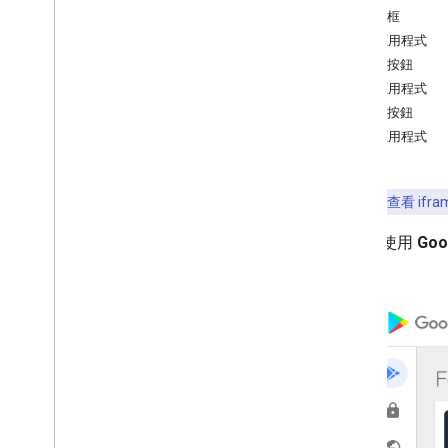
搜尋框
私人應用程式
選取按鈕
應用程式管理與發行
網頁應用程式
總覽
選取按鈕
尋找公開應用程式
整理應用程式
支援私人應用程式
支援網路應用程式
發布應用程式
提示：
如要查看 if
設定應用程式
擷取應用程式意見回饋
您可以使用
Goo
更新應用程式
體驗。
為應用程式安裝和更新進行偵錯
刪除應用程式
UI 元件
Google Play 管理版 iframe
受管理 iframe iframe
零接觸 iframe