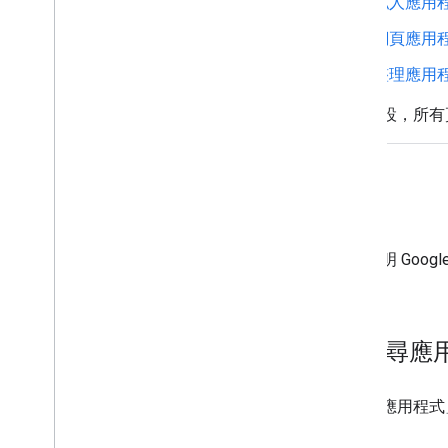
私人應用
網頁應用
整理應用
根據預設，所有頁
功能
本節說明 Goog
台
」。
搜尋應
「搜尋應用程式」