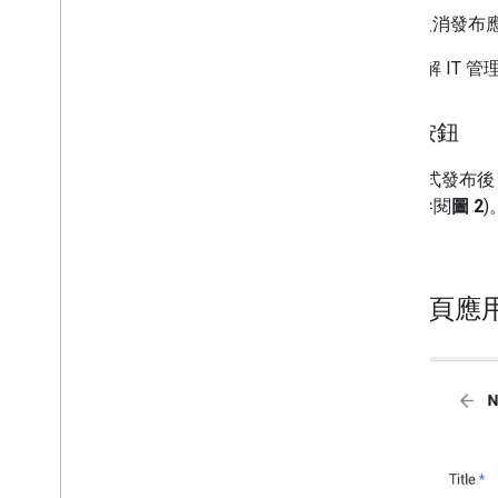
取消發布
如要瞭解 IT
選取按鈕
應用程式發布後，
鈕 (請參閱
圖 2
事件
)。
網頁應