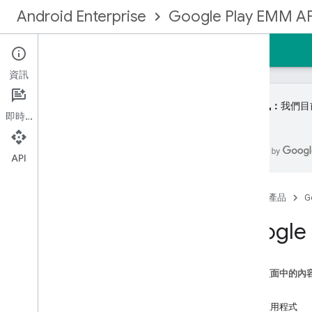
Android Enterprise
Google Play EMM AP
首頁
指南
參考資料
範例
資訊
重要資訊：
我們目前
即時通訊
註冊 EMM 社群
API
開始使用
管理服務類型
首頁
產品
G
建立企業繫結
Google
升級企業
身分和使用者帳戶
導入使用者帳戶
這個頁面中的內
升級使用者帳戶
功能
佈建裝置
搜尋應用程式
設定 EMM 通知