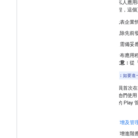
透過「私人應用程
發布流程，這個
代表企業悄
免除先前發
只需備妥
發布應用程
注意：
從
注意：
如要進
IT 管理員首次在
會提示他們使用 Go
為企業的 Pla
作：
新增及管
新增進階