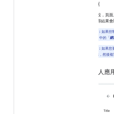
搜尋框
根據預設，頁面上
果。搜尋結果會顯示
注意：
如果控
iframe
」中的「
網
注意：
如果您要
齒輪圖示，然後複製
私人應