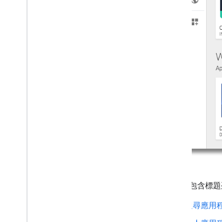
自訂商店版面配置
如何
.
.
.
提升成效
授權要求
傳送批次要求
服務條款
iframe 包
搜尋應用