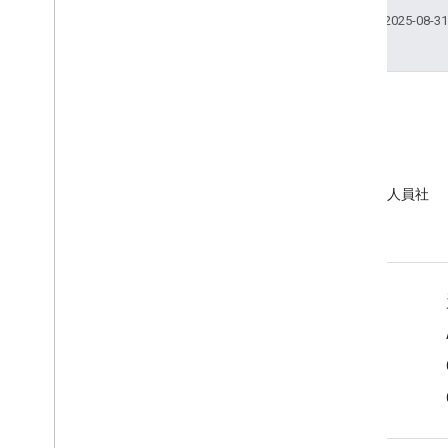
上次更新時間：2025-08-3
EMM 社群
加入 Android EMM 開發人員社
群
Android Enterprise 資訊
Enterprise 客戶
應用程式開發人員專區
原始設備製造商 (OEM) 適用