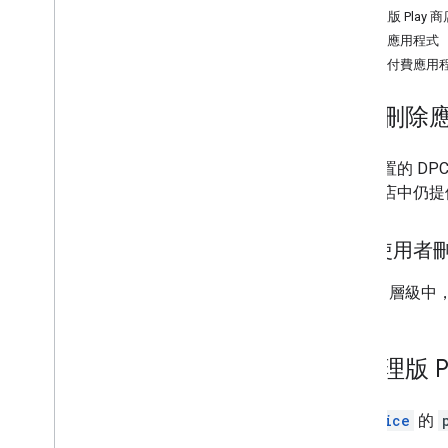
從管理版 Play
刪除應用程式
取回付費應用
應用程式管理與發行
總覽
手動刪除
尋找公開應用程式
支援私人應用程式
支援網路應用程式
除非裝置的 DP
發布應用程式
理版商店中仍提
設定應用程式
擷取應用程式意見回饋
禁止使用者
更新應用程式
為應用程式安裝和更新進行偵錯
在 DPC 層級
刪除應用程式
從管理版 P
UI 元件
Google Play 管理版 iframe
受管理 iframe iframe
從
Device
的
零接觸 iframe