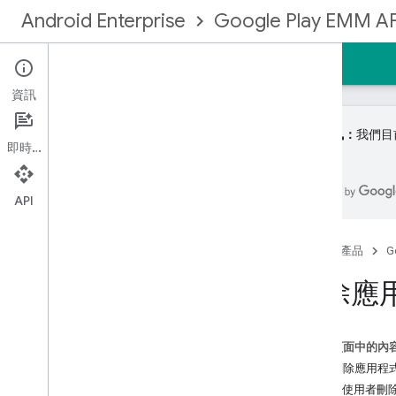
Android Enterprise
Google Play EMM AP
首頁
指南
參考資料
範例
資訊
重要資訊：
我們目前
即時通訊
註冊 EMM 社群
API
開始使用
管理服務類型
首頁
產品
G
建立企業繫結
刪除應
升級企業
身分和使用者帳戶
導入使用者帳戶
這個頁面中的內
升級使用者帳戶
手動刪除應用程
佈建裝置
禁止使用者刪
設定 EMM 通知