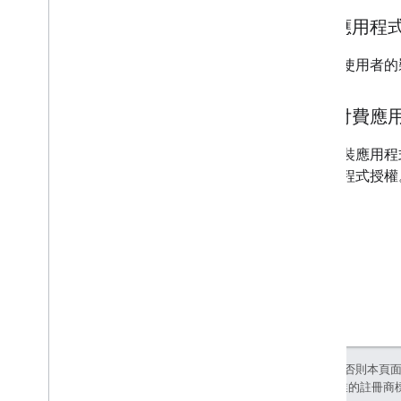
自訂商店版面配置
刪除應用程
如要從使用者的
如何
.
.
.
提升成效
取回付費應
授權要求
傳送批次要求
解除安裝應用程
的應用程式授權
服務條款
除非另有註明，否則本頁
和/或其關聯企業的註冊商