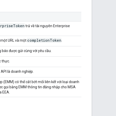
rprise
Token
trả về tài nguyên Enterprise
completion
Token
về một URL và một
.
 báo được gửi cùng với yêu cầu.
c thực.
 API là doanh nghiệp.
p (EMM) có thể cắt bớt mối liên kết với loại doanh
ược gọi bằng EMM thông tin đăng nhập cho MSA
a EEA.