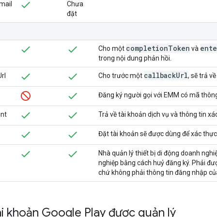
mail
Chưa
đặt
completion
Token
ente
Cho một
và
trong nội dung phản hồi.
callback
Url
rl
Cho trước một
, sẽ trả 
Đăng ký người gọi với EMM có mã thông
nt
Trả về tài khoản dịch vụ và thông tin xá
Đặt tài khoản sẽ được dùng để xác thực
Nhà quản lý thiết bị di động doanh nghiệ
nghiệp bằng cách huỷ đăng ký. Phải đ
chứ không phải thông tin đăng nhập củ
i khoản Google Play được quản lý