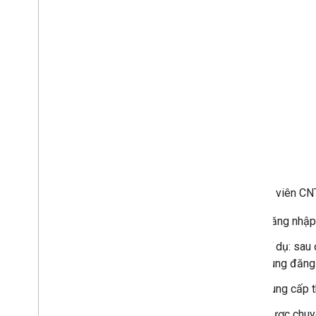
Quản trị viên CN
Đăng nhập
Ví dụ: sau
dùng đăng 
Cung cấp t
Được chuy