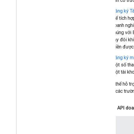
cần có tr
Bố cục tuỳ chỉnh của cửa hàng
Đăng ký Tà
thể tích h
doanh nghi
Cách thực hiện
.
.
.
chúng với 
Cải thiện hiệu suất
này đôi kh
Cấp phép cho yêu cầu
miền được 
Gửi yêu cầu hàng loạt
Đăng ký m
Điều khoản dịch vụ
một số tha
một tài kh
Bạn có thể hỗ t
hiển thị các trư
Bảng 1: API doan