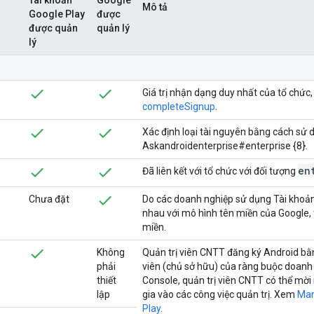
Mô tả
Google Play
được
được quản
quản lý
lý
Giá trị nhận dạng duy nhất của tổ chức,
completeSignup
.
Xác định loại tài nguyên bằng cách sử dụ
Askandroidenterprise#enterprise {8}.
en
Đã liên kết với tổ chức với đối tượng
Chưa đặt
Do các doanh nghiệp sử dụng Tài khoản 
nhau với mô hình tên miền của Google, 
miền.
Không
Quản trị viên CNTT đăng ký Android bằ
phải
viên (chủ sở hữu) của ràng buộc doanh
thiết
Console, quản trị viên CNTT có thể mờ
lập
gia vào các công việc quản trị. Xem
Man
Play
.