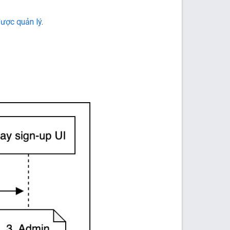
ược quản lý
.