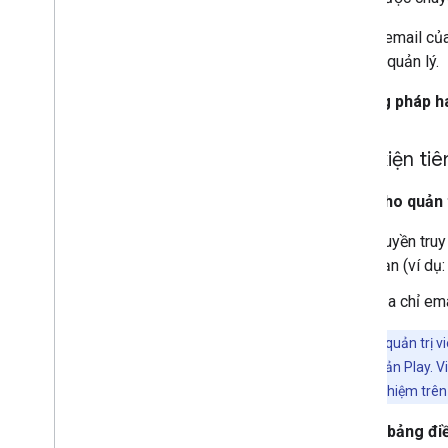
Địa chỉ email củ
Google quản lý.
Phương pháp h
Điều kiện ti
Dành cho quản 
Quyền truy
bạn (ví dụ
Địa chỉ em
Lưu ý:
nếu quản trị v
Google Tài khoản Play. V
sử dụng trải nghiệm trên 
Đối với bảng đi