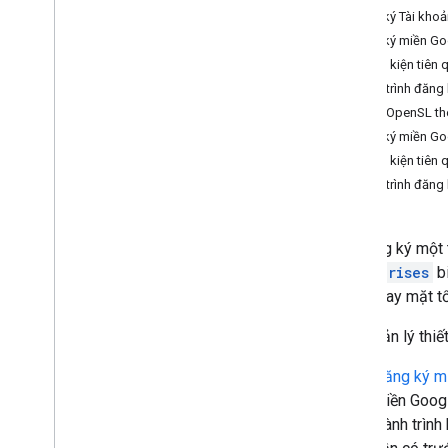
Đăng ký Tài khoả
Đăng ký miền Go
Điều kiện tiên 
Quản lý và phân phối ứng dụng
Quy trình đăng
Tổng quan
Tạo OpenSL the
Tìm các ứng dụng công khai
Đăng ký miền Go
Hỗ trợ ứng dụng riêng tư
Điều kiện tiên 
Hỗ trợ ứng dụng web
Quy trình đăng
Phân phối ứng dụng
Định cấu hình ứng dụng
Truy xuất phản hồi ứng dụng
Để đăng ký một 
Cập nhật ứng dụng
Enterprises
bi
Gỡ lỗi cài đặt và cập nhật ứng dụng
động thay mặt t
Xoá ứng dụng
API Quản lý thiế
Thành phần giao diện người dùng
Đăng ký m
iframe Google Play được quản lý
miền Googl
iframe cấu hình được quản lý
Hành trình
iframe không tiếp xúc