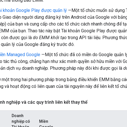
ước mã thông báo EMM.
i khoản Google Play được quản lý
—Một tổ chức muốn sử dụng Tà
ợp Giao diện người dùng đăng ký trên Android của Google với bảng
ệp) của bạn và cung cấp cho các tổ chức cách nhanh chóng để tạo 
EMM của bạn. Thao tác này bật Tài khoản Google Play được quản 
i còn được gọi là
do EMM khởi tạo
trong API tài liệu. Phương thứ
quản lý của Google đăng ký trước đó.
iền Managed Google
—Một tổ chức đã có miền do Google quản lý.
o tác thủ công, chẳng hạn như xác minh quyền sở hữu miền với G
oản dịch vụ doanh nghiệp. Phương pháp này đôi khi được gọi là
d
rợ một trong hai phương pháp trong bảng điều khiển EMM bằng c
ờng và hoạt động có liên quan của tài nguyên này để liên kết tổ c
h nghiệp và các quy trình liên kết thay thế
Doanh
nghiệp có
Miền
Tài khoản
Google