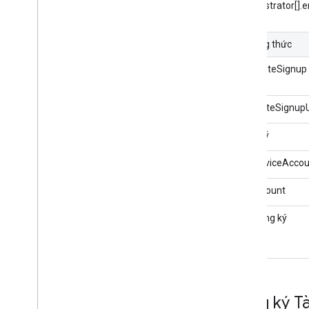
administrator[].e
Phương thức
completeSignup
generateSignupU
đăng ký
getServiceAccou
setAccount
hủy đăng ký
Đăng ký Tà