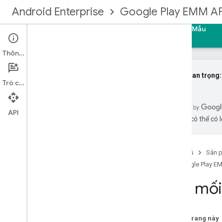
Android Enterprise
Google Play EMM AP
Trang chủ
Hướng dẫn
Tài liệu tham khảo
Mẫu
Thông tin
Lưu ý quan trọng:
Trò chuyện
Đăng ký cộng đồng EMM
API
bằng AI có thể có l
Bắt đầu
Loại quản lý
Tạo mối liên kết với doanh nghiệp
Trang chủ
Sản 
Nâng cấp một doanh nghiệp
Google Play E
Danh tính và tài khoản người dùng
Tạo mối 
Triển khai tài khoản người dùng
Nâng cấp tài khoản người dùng
Cấp phép thiết bị
Trên trang này
Thiết lập thông báo EMM