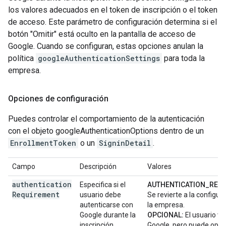
los valores adecuados en el token de inscripción o el token
de acceso. Este parámetro de configuración determina si el
botón "Omitir" está oculto en la pantalla de acceso de
Google. Cuando se configuran, estas opciones anulan la
política
googleAuthenticationSettings
para toda la
empresa.
Opciones de configuración
Puedes controlar el comportamiento de la autenticación
con el objeto googleAuthenticationOptions dentro de un
EnrollmentToken
o un
SigninDetail
.
Campo
Descripción
Valores
authentication
Especifica si el
AUTHENTICATION_REQU
Requirement
usuario debe
Se revierte a la configu
autenticarse con
la empresa.
Google durante la
OPCIONAL:
El usuario ve
inscripción.
Google, pero puede optar 