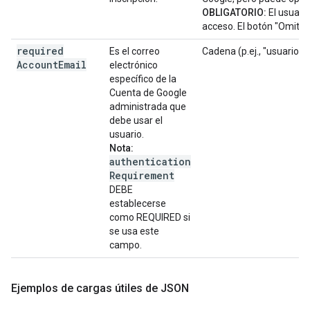
OBLIGATORIO:
El usuario
acceso. El botón "Omitir"
required
Es el correo
Cadena (p.ej., "usuario
Account
Email
electrónico
específico de la
Cuenta de Google
administrada que
debe usar el
usuario.
Nota:
authentication
Requirement
DEBE
establecerse
como REQUIRED si
se usa este
campo.
Ejemplos de cargas útiles de JSON