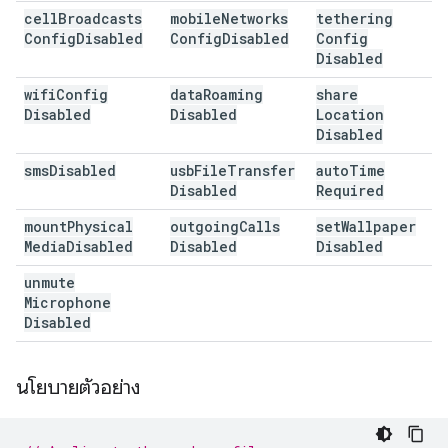
cell
Broadcasts
mobile
Networks
tethering
Config
Disabled
Config
Disabled
Config
Disabled
wifi
Config
data
Roaming
share
Disabled
Disabled
Location
Disabled
sms
Disabled
usb
File
Transfer
auto
Time
Disabled
Required
mount
Physical
outgoing
Calls
set
Wallpaper
Media
Disabled
Disabled
Disabled
unmute
Microphone
Disabled
นโยบายตัวอย่าง