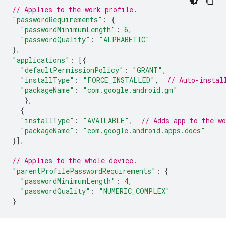
// Applies to the work profile.
"passwordRequirements"
:
{
"passwordMinimumLength"
:
6
,
"passwordQuality"
:
"ALPHABETIC"
},
"applications"
:
[{
"defaultPermissionPolicy"
:
"GRANT"
,
"installType"
:
"FORCE_INSTALLED"
,
// Auto-instal
"packageName"
:
"com.google.android.gm"
},
{
"installType"
:
"AVAILABLE"
,
// Adds app to the w
"packageName"
:
"com.google.android.apps.docs"
}],
// Applies to the whole device.
"parentProfilePasswordRequirements"
:
{
"passwordMinimumLength"
:
4
,
"passwordQuality"
:
"NUMERIC_COMPLEX"
}