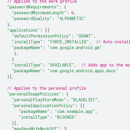
// Applies to the work profile
"passwordRequirements"
:
{
"passwordMinimumLength"
:
6
,
"passwordQuality"
:
"ALPHABETIC"
},
"applications"
:
[{
"defaultPermissionPolicy"
:
"GRANT"
,
"installType"
:
"FORCE_INSTALLED"
,
// Auto-instal
"packageName"
:
"com.google.android.gm"
},
{
"installType"
:
"AVAILABLE"
,
// Adds app to the w
"packageName"
:
"com.google.android.apps.docs"
}],
// Applies to the personal profile
"personalUsagePolicies"
:
{
"personalPlayStoreMode"
:
"BLACKLIST"
,
"personalApplicationPolicy"
:
[{
"packageName"
:
"com.example.app"
,
"installType"
:
"BLOCKED"
}],
"maxDaysWithWorkOff"
:
3
,