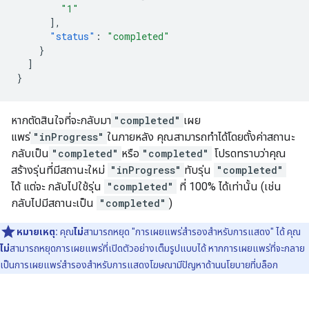
"1"
],
"status"
:
"completed"
}
]
}
หากตัดสินใจที่จะกลับมา
"completed"
เผย
แพร่
"inProgress"
ในภายหลัง คุณสามารถทำได้โดยตั้งค่าสถานะ
กลับเป็น
"completed"
หรือ
"completed"
โปรดทราบว่าคุณ
สร้างรุ่นที่มีสถานะใหม่
"inProgress"
ทับรุ่น
"completed"
ได้ แต่จะ กลับไปใช้รุ่น
"completed"
ที่ 100% ได้เท่านั้น (เช่น
กลับไปมีสถานะเป็น
"completed"
)
หมายเหตุ:
คุณ
ไม่
สามารถหยุด "การเผยแพร่สำรองสำหรับการแสดง" ได้ คุณ
ไม่
สามารถหยุดการเผยแพร่ที่เปิดตัวอย่างเต็มรูปแบบได้ หากการเผยแพร่ที่จะกลาย
เป็นการเผยแพร่สำรองสำหรับการแสดงโฆษณามีปัญหาด้านนโยบายที่บล็อก