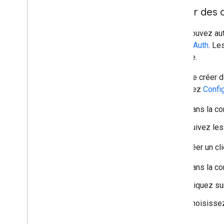
Utiliser des
Vous pouvez autor
client
OAuth
. Le
Console.
Avant de créer d
consultez
Confi
Dans la co
Suivez les
Pour créer un cl
Dans la c
Cliquez sur
Choisissez