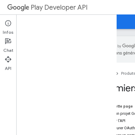
Play Developer API
Guides
Référence
Exemples
Infos
Chat
traductions généré
Aperçu
Premiers pas
API
Accueil
Produit
Quotas
Modifications
Premier
APK et suivi
Télécharger les APK générés
API Reply to Reviews
Sur cette page
API Voided Purchases
Créer un projet 
Instructions d'utilisation de l'API
Activer l'API
Importer des fichiers
Configurer OAuth
Remarques concernant la simultanéité