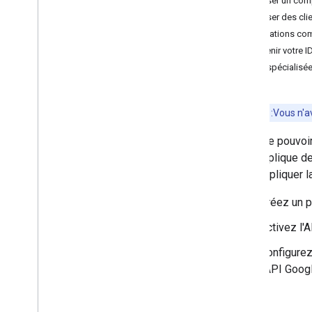
Utiliser un com
API obsolètes
Utiliser des cl
Informations co
Obtenir votre 
API spécialisé
Remarque
:Vous n'a
Avant de pouvoi
Cela implique d
suit : expliquer
Créez un p
Activez l'
Configurez
l'API Goog