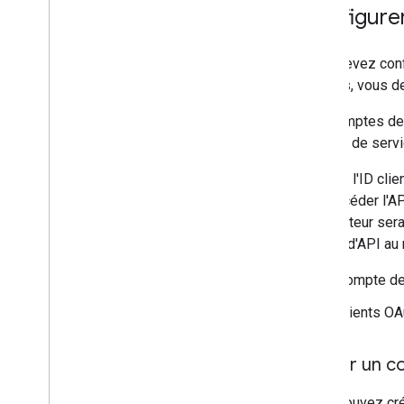
Configure
Vous devez confi
des cas, vous de
Les comptes de s
compte de servic
Utilisez l'ID cl
doit accéder l'AP
L'utilisateur se
appels d'API au 
Compte de 
Clients OAu
Utiliser un 
Vous pouvez cr