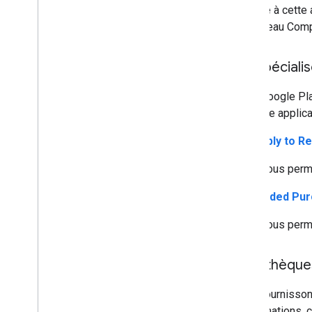
associé à cette 
le nouveau Comp
API spéciali
L'API Google Pla
sur votre applica
API Reply to R
Vous perme
API Voided Pu
Vous perme
Bibliothèque
Nous fournisson
d'informations, 