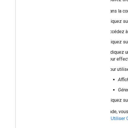
Dans la c
Cliquez s
Accédez à
Cliquez s
Indiquez u
pour effec
Pour utili
Affic
Gére
Cliquez s
À ce stade, vous
la page
Utiliser