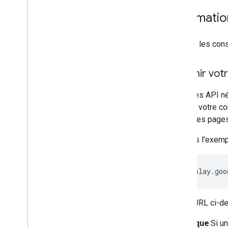
Informati
Utilisez les cons
Obtenir vot
Certaines API n
lorsque votre c
toutes les page
Prenons l'exemp
https://play.goo
Dans l'URL ci-de
Remarque
:Si u