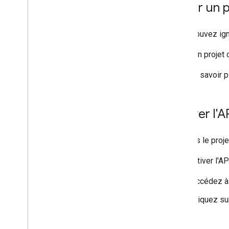
Créer un 
Vous pouvez igno
Créez un projet 
Pour en savoir p
Activer l'A
Une fois le proj
Pour activer l'A
Accédez à
Cliquez s