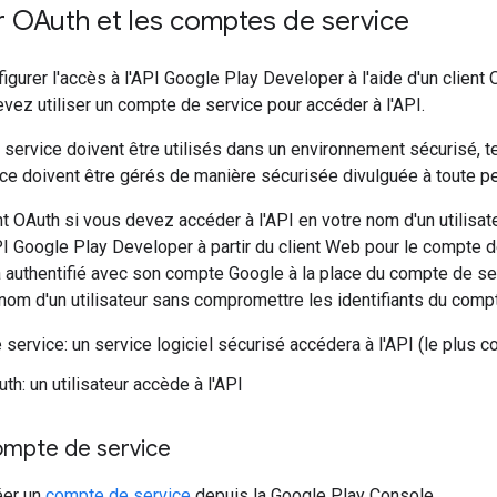
r OAuth et les comptes de service
gurer l'accès à l'API Google Play Developer à l'aide d'un client 
vez utiliser un compte de service pour accéder à l'API.
ervice doivent être utilisés dans un environnement sécurisé, tel
e doivent être gérés de manière sécurisée divulguée à toute pers
ient OAuth si vous devez accéder à l'API en votre nom d'un utilisat
I Google Play Developer à partir du client Web pour le compte de l
ra authentifié avec son compte Google à la place du compte de s
nom d'un utilisateur sans compromettre les identifiants du comp
service: un service logiciel sécurisé accédera à l'API (le plus co
th: un utilisateur accède à l'API
compte de service
éer un
compte de service
depuis la Google Play Console.