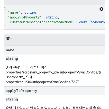
{
"name"
: 
string
,
"applyToProperty"
: 
string
,
"customDimensionAndMetricSyncMode"
: 
enum (
Synchroni
}
필드
name
string
출력 전용입니다. 식별자. 형식:
properties/{ordinary_property_id}/subpropertySyncConfigs/{s
ubproperty_id} 예:
properties/1234/subpropertySyncConfigs/5678
apply
To
Property
string
출력 전용입니다. 변경할 수 없습니다. 이 설정이 적용되는 하위 속성의