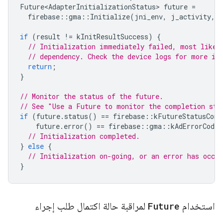
Future<AdapterInitializationStatus>
future
=
firebase
::
gma
::
Initialize
(
jni_env
,
j_activity
,
if
(
result
!=
kInitResultSuccess
)
{
// Initialization immediately failed, most likel
// dependency. Check the device logs for more in
return
;
}
// Monitor the status of the future.
// See "Use a Future to monitor the completion sta
if
(
future
.
status
()
==
firebase
::
kFutureStatusComp
future
.
error
()
==
firebase
::
gma
::
kAdErrorCodeN
// Initialization completed.
}
else
{
// Initialization on-going, or an error has occur
}
استخدام
Future
لمراقبة حالة اكتمال طلب إجراء