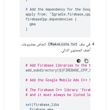
#
 Add the dependency for the Google Mobile 
apply from: "$gradle.firebase_cpp_sdk_dir/A
firebaseCpp.dependencies {

  gma

في ملف
CMakeLists.txt
الخاص بمشروعك،
أضِف المحتوى التالي.
# Add Firebase libraries to the target usi
add_subdirectory
(
$
{
FIREBASE_CPP_SDK_DIR
}
b
# Add the Google Mobile Ads C++ SDK.
# The Firebase C++ library `firebase_app` 
# and it must always be listed last.
set
(
firebase_libs
firebase_gma