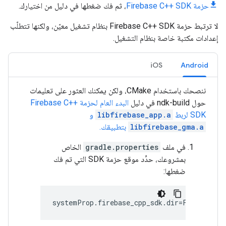
حزمة Firebase C++ SDK
، ثم فك ضغطها في دليل من اختيارك.
لا ترتبط حزمة Firebase C++ SDK بنظام تشغيل معيّن، ولكنها تتطلّب
إعدادات مكتبة خاصة بنظام التشغيل.
iOS
Android
ننصحك باستخدام CMake، ولكن يمكنك العثور على تعليمات
حول ndk-build في دليل
البدء العام لحزمة Firebase C++
SDK لربط
libfirebase_app.a
و
libfirebase_gma.a
بتطبيقك.
في ملف
gradle.properties
الخاص
بمشروعك، حدِّد موقع حزمة SDK التي تم فك
ضغطها: