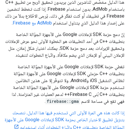
هذا الدليل مخصّص للناشرين الذين يريدون تحقيق الربح من تطبيق ++C
باستخدام AdMob، بدون استخدام Firebase. إذا كنت تخطط لتضمين
Firebase في تطبيقك أو كنت تفكّر في ذلك، يُرجى الاطّلاع بدلاً من ذلك
على إصدار هذا الدليل الذي يتناول استخدام
AdMob مع Firebase
.
إنّ دمج حزمة SDK لإعلانات Google على الأجهزة الجوّالة الخاصة
بتطبيقات ++C في أحد التطبيقات هو الخطوة الأولى نحو عرض الإعلانات
وتحقيق الإيرادات. بعد دمج حزمة SDK، يمكنك اختيار شكل إعلان، مثل
الإعلان البيني أو الإعلان الذي يضم مكافأة، واتّباع الخطوات لتنفيذه.
تغطي حزمة SDK لإعلانات Google على الأجهزة الجوّالة الخاصة
بتطبيقات ++C حزمتَي SDK لإعلانات Google على الأجهزة الجوّالة
لنظامَي التشغيل iOS وAndroid، ولا تتوفّر إلا على هذين النظامَين.
تستخدِم حزمة SDK لإعلانات Google على الأجهزة الجوّالة الخاصة
بتطبيقات ++C بُنى Firebase C++ لدعم العمليات غير المتزامنة، لذا
فهي تقع في مساحة الاسم
firebase::gma
.
إذا كانت هذه هي المرة الأولى التي تستخدم فيها هذا الدليل، ننصحك
بتنزيل تطبيق الاختبار الخاص بحزمة SDK لإعلانات Google على الأجهزة
الجوّالة الخاصة بتطبيقات ++C واتّباع الخطوات أثناء استخدامه.