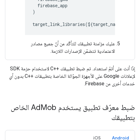
firebase_app
)
target_link_libraries
(
$
{
target_name
}
"${fi
عليك مزامنة تطبيقك للتأكّد من أنّ جميع مصادر
الاعتمادية تتضمّن الإصدارات اللازمة.
إذًا أنت على أتمّ استعداد. تم ضبط تطبيقك ++C لاستخدام حزمة SDK
لإعلانات Google على الأجهزة الجوّالة الخاصة بتطبيقات ++C بدون أي
خدمات أخرى من Firebase.
ضبط معرّف تطبيق يستخدم Ad
Mob الخاص
بتطبيقك
iOS
Android