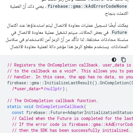
firebase::gma::kAdErrorCodeNone
، يعني ذلك أنّ العملية
اكتملت بنجاح.
يمكنك أيضًا تسجيل عمليات معاودة الاتصال ليتم استدعاؤها عند اكتمال
Future
. في بعض الحالات، سيتم تشغيل عملية معاودة الاتصال في
سلسلة محادثات مختلفة، لذا تأكَّد من أنّ الرمز آمن للاستخدام في سلاسل
المحادثات. يستخدم مقطع الرمز هذا مؤشر دالة لعملية معاودة الاتصال:
// Registers the OnCompletion callback. user_data is
// to the callback as a void*. This allows you to pa
// handler. In this case, the app has no data, so yo
firebase
::
gma
::
InitializeLastResult
().
OnCompletion
(
/*user_data=*/
nullptr
);
// The OnCompletion callback function.
static
void
OnCompletionCallback
(
const
firebase
::
Future<AdapterInitializationStatus
// Called when the Future is completed for the las
// If the error code is firebase::gma::kAdErrorCod
// then the SDK has been successfully initialized.