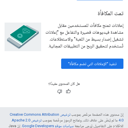
تمت المكافأة
إعلانات تمنح مكافآت للمستخدمين مقابل
مشاهدة فيديوهات قصيرة والتفاعل مع "إعلانات
تشغيل إصدار بسيط من اللعبة" والاستطلاعات.
تُستخدم لتحقيق الربح من التطبيقات المجانية.
تنفيذ "الإعلانات التي تضم مكافأة"
هل كان المحتوى مفيدًا؟
إنّ محتوى هذه الصفحة مرخّص بموجب
ترخيص Creative Commons Attribution
4.0‏
ما لم يُنصّ على خلاف ذلك، ونماذج الرموز مرخّصة بموجب
ترخيص Apache 2.0‏
.
للاطّلاع على التفاصيل، يُرجى مراجعة
سياسات موقع Google Developers‏
. إنّ Java