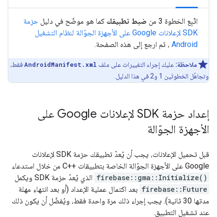
اتّبِع الخطوة 3 من
ضبط تطبيقك
كما هو موضّح في دليل
حزمة
SDK لإعلانات Google على الأجهزة الجوّالة لنظام التشغيل
Android
، ثم ارجع إلى هذه الصفحة.
ملاحظة:
عليك إجراء التغييرات على ملف
AndroidManifest.xml
فقط،
وتجاهُل الخطوتَين 1 و2 في هذا الدليل.
إعداد حزمة SDK لإعلانات Google على
الأجهزة الجوّالة
قبل تحميل الإعلانات، يجب أن يُعدّ تطبيقك حزمة SDK لإعلانات
Google على الأجهزة الجوّالة الخاصة بتطبيقات ++C من خلال استدعاء
firebase::gma::Initialize()
الذي يُعدّ حزمة SDK ويكمل
firebase::Future
بعد اكتمال عملية الإعداد (أو بعد انتهاء مهلة
مدتها 30 ثانية). يجب إجراء ذلك مرة واحدة فقط، ويُفضّل أن يكون ذلك
عند تشغيل التطبيق.