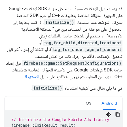
قد يتم تحميل الإعلانات مسبقًا من خلال حزمة SDK لإعلانات Google
على الأجهزة الجوّالة الخاصة بتطبيقات ++C أو حزم SDK الخاصة
بشركاء التوسّط عند استدعاء
Initialize()
. إذا كنت بحاجة إلى
الحصول على موافقة من المستخدمين في "المنطقة الاقتصادية
الأوروبية"، أو تقديم أي بلاغات خاصة بالطلبات (مثل
tag_for_child_directed_treatment
أو
tag_for_under_age_of_consent
)، أو اتخاذ أي إجراء آخر قبل
تحميل الإعلانات، تأكَّد من إجراء ذلك من خلال استدعاء
firebase::gma::SetRequestConfiguration()
قبل إعداد
حزمة SDK لإعلانات Google على الأجهزة الجوّالة الخاصة بتطبيقات
++C. لمزيد من المعلومات، يُرجى الاطّلاع على دليل
الاستهداف
.
في ما يلي مثال على كيفية استدعاء
Initialize()
:
iOS
Android
// Initialize the Google Mobile Ads library
firebase
::
InitResult
result
;