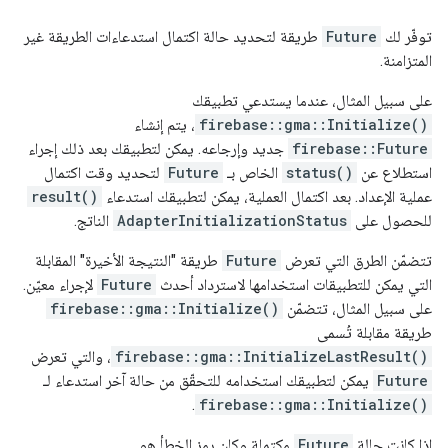
توفّر لك
Future
طريقة لتحديد حالة اكتمال استدعاءات الطريقة غير
المتزامنة.
على سبيل المثال، عندما يستدعي تطبيقك
firebase::gma::Initialize()
، يتم إنشاء
firebase::Future
جديد وإرجاعه. يمكن لتطبيقك بعد ذلك إجراء
استطلاع عن
status()
الخاص بـ
Future
لتحديد وقت اكتمال
عملية الإعداد. بعد اكتمال العملية، يمكن لتطبيقك استدعاء
result()
للحصول على
AdapterInitializationStatus
الناتج.
تتضمّن الطرق التي تعرض
Future
طريقة "النتيجة الأخيرة" المقابلة
التي يمكن للتطبيقات استخدامها لاسترداد أحدث
Future
لإجراء معيّن.
على سبيل المثال، تتضمّن
firebase::gma::Initialize()
طريقة مقابلة تُسمى
firebase::gma::InitializeLastResult()
، والتي تعرض
Future
يمكن لتطبيقك استخدامه للتحقّق من حالة آخر استدعاء لـ
.
firebase::gma::Initialize()
إذا كانت حالة
Future
مكتملة وكان رمز الخطأ هو