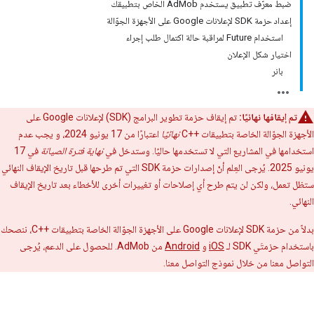
ضبط معرّف تطبيق يستخدم AdMob الخاص بتطبيقك
إعداد حزمة SDK لإعلانات Google على الأجهزة الجوّالة
استخدام Future لمراقبة حالة اكتمال طلب إجراء
اختيار شكل الإعلان
بانر
تم إيقافها نهائيًا:
تم إيقاف حزمة تطوير البرامج (SDK) لإعلانات Google على
الأجهزة الجوّالة الخاصة بتطبيقات ++C
نهائيًا
اعتبارًا من 17 يونيو 2024، و يجب عدم
استخدامها في المشاريع التي لا تستخدمها حاليًا. وستدخل في
نهاية فترة الصيانة
في 17
يونيو 2025. يُرجى العِلم أنّ إصدارات حزمة SDK التي تم طرحها قبل تاريخ الإيقاف النهائي
ستظل تعمل، ولكن لن يتم طرح أي إصلاحات أو تغييرات أخرى للأخطاء بعد تاريخ الإيقاف
النهائي.
بدلاً من حزمة SDK لإعلانات Google على الأجهزة الجوّالة الخاصة بتطبيقات ++C، ننصحك
باستخدام حزمتَي SDK لـ
iOS
و
Android
من AdMob. للحصول على الدعم، يُرجى
التواصل معنا من خلال نموذج التواصل معنا.