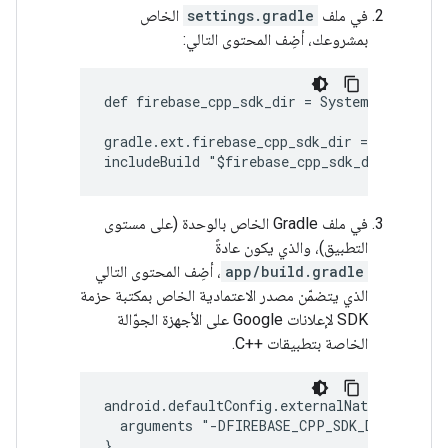
في ملف
settings.gradle
الخاص
بمشروعك، أضِف المحتوى التالي:
def firebase_cpp_sdk_dir = System.getProper
gradle.ext.firebase_cpp_sdk_dir = "$firebas
في ملف Gradle الخاص بالوحدة (على مستوى
التطبيق)، والذي يكون عادةً
app/build.gradle
، أضِف المحتوى التالي
الذي يتضمّن مصدر الاعتمادية الخاص بمكتبة حزمة
SDK لإعلانات Google على الأجهزة الجوّالة
الخاصة بتطبيقات ++C.
android.defaultConfig.externalNativeBuild.c
  arguments "-DFIREBASE_CPP_SDK_DIR=$gradle
}
