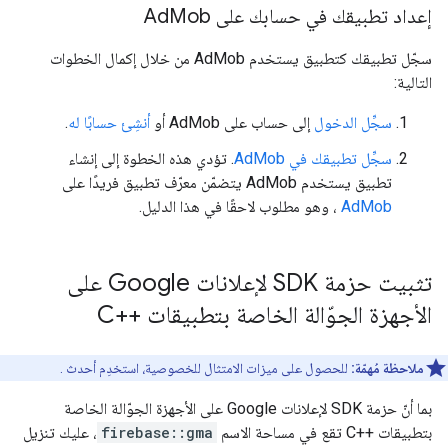
إعداد تطبيقك في حسابك على Ad
Mob
سجّل تطبيقك كتطبيق يستخدم AdMob من خلال إكمال الخطوات
التالية:
سجِّل الدخول
إلى حساب على AdMob أو
أنشِئ حسابًا له
.
سجِّل تطبيقك في AdMob
. تؤدي هذه الخطوة إلى إنشاء
تطبيق يستخدم AdMob يتضمّن معرّف تطبيق فريدًا على
AdMob
، وهو مطلوب لاحقًا في هذا الدليل.
تثبيت حزمة SDK لإعلانات Google على
الأجهزة الجوّالة الخاصة بتطبيقات ++C
ملاحظة مُهمّة:
للحصول على ميزات الامتثال للخصوصية، استخدِم أحدث .
بما أنّ حزمة SDK لإعلانات Google على الأجهزة الجوّالة الخاصة
بتطبيقات ++C تقع في مساحة الاسم
firebase::gma
، عليك تنزيل