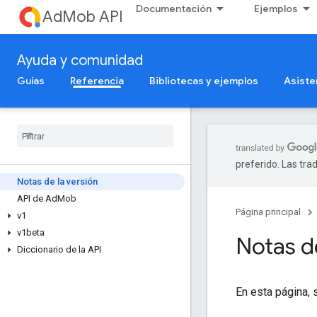
Documentación
Ejemplos
AdMob API
Ayuda y comunidad
Guías
Referencia
Bibliotecas y ejemplos
Asiste
preferido. Las tra
Notas de la versión
API de Ad
Mob
Página principal
v1
v1beta
Notas de
Diccionario de la API
En esta página, 