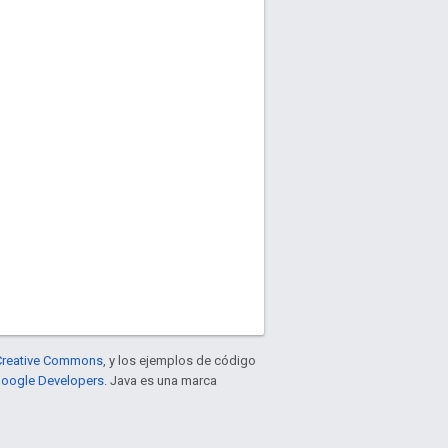
e Creative Commons
, y los ejemplos de código
 Google Developers
. Java es una marca