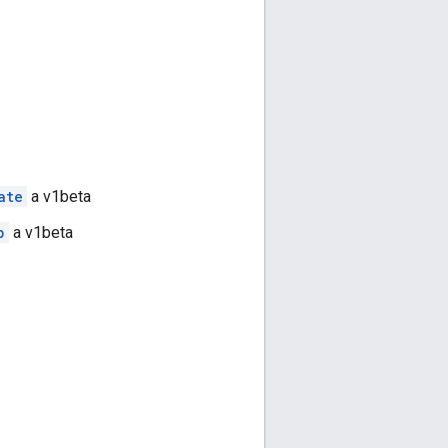
ate
a v1beta
p
a v1beta