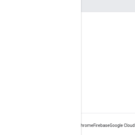
Información sobre el producto
Límites de uso
Precios
Condiciones del Servicio
Android
Chrome
Firebase
Google Cloud