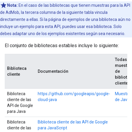
Nota:
En el caso de las bibliotecas que tienen muestras para la API
de AdMob, la tercera columna de la siguiente tabla vincula
directamente a ellas. Si la página de ejemplos de una biblioteca aún no
incluye un ejemplo para esta API, puedes usar esa biblioteca. Solo
debes adaptar uno de los ejemplos existentes según sea necesario.
El conjunto de bibliotecas estables incluye lo siguiente:
Todas la
muestra
Biblioteca
Documentación
de
cliente
bibliote
cliente
Biblioteca
https://github.com/googleapis/google-
Muestra
cliente de las
cloud-java
de Java
API de Google
para Java
Biblioteca
Biblioteca cliente de las API de Google
cliente de las
para JavaScript