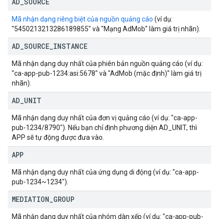
AD
_
SOURCE
Mã nhận dạng riêng biệt của nguồn quảng cáo
(ví dụ:
"5450213213286189855" và "Mạng AdMob" làm giá trị nhãn).
AD
_
SOURCE
_
INSTANCE
Mã nhận dạng duy nhất của phiên bản nguồn quảng cáo (ví dụ:
"ca-app-pub-1234:asi:5678" và "AdMob (mặc định)" làm giá trị
nhãn).
AD
_
UNIT
Mã nhận dạng duy nhất của đơn vị quảng cáo (ví dụ: "ca-app-
pub-1234/8790"). Nếu bạn chỉ định phương diện AD_UNIT, thì
APP sẽ tự động được đưa vào.
APP
Mã nhận dạng duy nhất của ứng dụng di động (ví dụ: "ca-app-
pub-1234~1234").
MEDIATION
_
GROUP
Mã nhận dạng duy nhất của nhóm dàn xếp (ví dụ: "ca-app-pub-