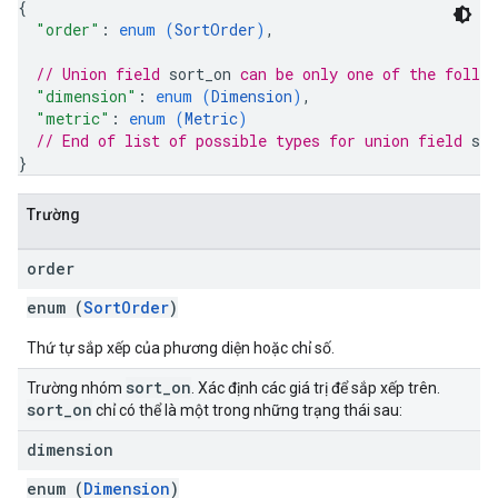
{
"order"
: 
enum (
SortOrder
)
,
// Union field 
sort_on
 can be only one of the follo
"dimension"
: 
enum (
Dimension
)
,
"metric"
: 
enum (
Metric
)
// End of list of possible types for union field 
sor
}
Trường
order
enum (
SortOrder
)
Thứ tự sắp xếp của phương diện hoặc chỉ số.
sort
_
on
Trường nhóm
. Xác định các giá trị để sắp xếp trên.
sort
_
on
chỉ có thể là một trong những trạng thái sau:
dimension
enum (
Dimension
)