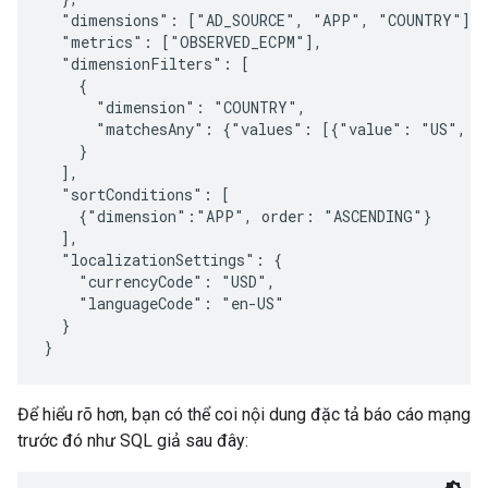
  "dimensions": ["AD_SOURCE", "APP", "COUNTRY"],

  "metrics": ["OBSERVED_ECPM"],

  "dimensionFilters": [

    {

      "dimension": "COUNTRY",

      "matchesAny": {"values": [{"value": "US", "v
    }

  ],

  "sortConditions": [

    {"dimension":"APP", order: "ASCENDING"}

  ],

  "localizationSettings": {

    "currencyCode": "USD",

    "languageCode": "en-US"

  }

Để hiểu rõ hơn, bạn có thể coi nội dung đặc tả báo cáo mạng
trước đó như SQL giả sau đây: