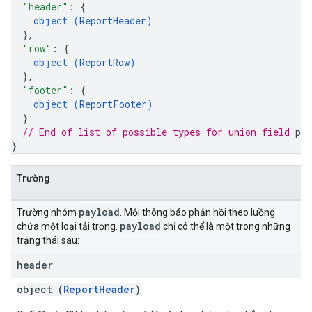
"header"
: 
{
object (
ReportHeader
)
}
,
"row"
: 
{
object (
ReportRow
)
}
,
"footer"
: 
{
object (
ReportFooter
)
}
// End of list of possible types for union field 
pay
}
Trường
payload
Trường nhóm
. Mỗi thông báo phản hồi theo luồng
payload
chứa một loại tải trọng.
chỉ có thể là một trong những
trạng thái sau:
header
object (
ReportHeader
)