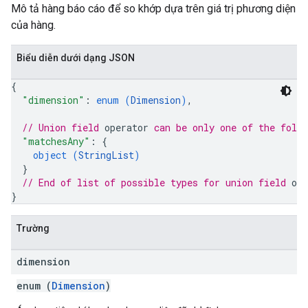
Mô tả hàng báo cáo để so khớp dựa trên giá trị phương diện
của hàng.
Biểu diễn dưới dạng JSON
{
"dimension"
: 
enum (
Dimension
)
,
// Union field 
operator
 can be only one of the foll
"matchesAny"
: 
{
object (
StringList
)
}
// End of list of possible types for union field 
ope
}
Trường
dimension
enum (
Dimension
)