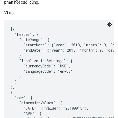
phản hồi cuối cùng.
Ví dụ:
[{

  "header": {

    "dateRange": {

      "startDate": {"year": 2018, "month": 9, "day
      "endDate": {"year": 2018, "month": 9, "day":
    },

    "localizationSettings": {

      "currencyCode": "USD",

      "languageCode": "en-US"

    }

  }

},

{

  "row": {

    "dimensionValues": {

      "DATE": {"value": "20180918"},

      "APP": {
