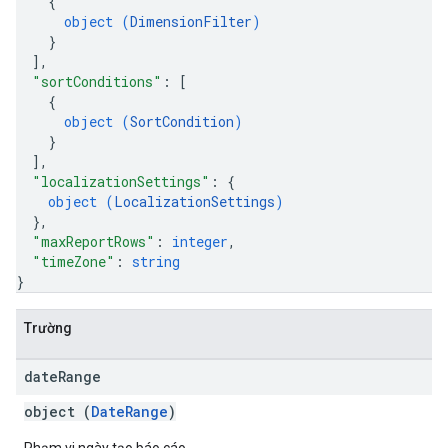
{
object (
DimensionFilter
)
}
]
,
"sortConditions"
: 
[
{
object (
SortCondition
)
}
]
,
"localizationSettings"
: 
{
object (
LocalizationSettings
)
}
,
"maxReportRows"
: 
integer
,
"timeZone"
: 
string
}
Trường
date
Range
object (
DateRange
)