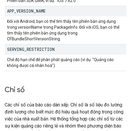
Phiên bản SDK GMA, ví dụ: "iOS 7.62.0".
APP
_
VERSION
_
NAME
Đối với Android, bạn có thể tìm thấy tên phiên bản ứng dụng
trong versionName trong PackageInfo. Đối với iOS, bạn có thể
tìm thấy tên phiên bản ứng dụng trong
CFBundleShortVersionString.
SERVING
_
RESTRICTION
Chế độ hạn chế để phân phát quảng cáo (ví dụ: "Quảng cáo
không được cá nhân hoá").
Chỉ số
Các chỉ số của báo cáo dàn xếp. Chỉ số là số liệu đo lường
định lượng cho biết mức độ hiệu quả hoạt động trong công
việc của nhà xuất bản. Hệ thống tổng hợp các chỉ số từ các
sự kiện quảng cáo riêng lẻ và nhóm theo phương diện báo