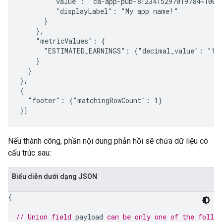
        "value": "ca-app-pub-8123415297019784~10013
         "displayLabel": "My app name!"

      }

    },

    "metricValues": {

      "ESTIMATED_EARNINGS": {"decimal_value": "132
    }

  }

},

{

  "footer": {"matchingRowCount": 1}

Nếu thành công, phần nội dung phản hồi sẽ chứa dữ liệu có
cấu trúc sau:
Biểu diễn dưới dạng JSON
{
// Union field 
payload
 can be only one of the follo