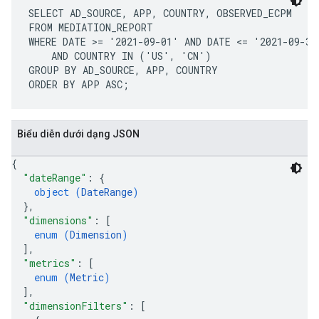
SELECT AD_SOURCE, APP, COUNTRY, OBSERVED_ECPM

FROM MEDIATION_REPORT

WHERE DATE >= '2021-09-01' AND DATE <= '2021-09-30'
    AND COUNTRY IN ('US', 'CN')

GROUP BY AD_SOURCE, APP, COUNTRY

Biểu diễn dưới dạng JSON
{
"dateRange"
: 
{
object (
DateRange
)
}
,
"dimensions"
: 
[
enum (
Dimension
)
]
,
"metrics"
: 
[
enum (
Metric
)
]
,
"dimensionFilters"
: 
[