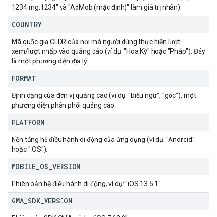
1234:mg:1234" và "AdMob (mặc định)" làm giá trị nhãn).
COUNTRY
Mã quốc gia CLDR của nơi mà người dùng thực hiện lượt
xem/lượt nhấp vào quảng cáo (ví dụ: "Hoa Kỳ" hoặc "Pháp"). Đây
là một phương diện địa lý.
FORMAT
Định dạng của đơn vị quảng cáo (ví dụ: "biểu ngữ", "gốc"), một
phương diện phân phối quảng cáo.
PLATFORM
Nền tảng hệ điều hành di động của ứng dụng (ví dụ: "Android"
hoặc "iOS").
MOBILE
_
OS
_
VERSION
Phiên bản hệ điều hành di động, ví dụ: "iOS 13.5.1".
GMA
_
SDK
_
VERSION