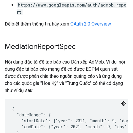
https://www.googleapis.com/auth/admob.repo
rt
Để biết thêm thông tin, hãy xem
OAuth 2.0 Overview
.
Mediation
Report
Spec
Nội dung đặc tả để tạo báo cáo Dàn xếp AdMob. Ví dụ: nội
dung đặc tả báo cáo mạng để có được ECPM quan sát
được được phân chia theo nguồn quảng cáo và ứng dụng
cho các quốc gia "Hoa Kỳ" và "Trung Quốc" có thể có dạng
như ví dụ sau:
{

  "dateRange": {

    "startDate": {"year": 2021, "month": 9, "day":
    "endDate": {"year": 2021, "month": 9, "day": 3
  },
