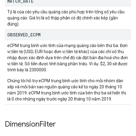
MATCH
_
RATE
Tỷ lệ của các yêu cầu quảng cáo phù hợp trên tổng số yêu cầu
quảng cáo. Giá trị là số thập phân có độ chính xác kép (gần
đúng).
OBSERVED
_
ECPM
eCPM trung bình ước tính của mạng quảng cáo bên thứ ba. Đơn
vị tiền tệ (USD, EUR hoặc đơn vị tiền tệ khác) của các chỉ số thu
nhập được xác định dựa trên chế độ cài đặt bản địa hoá cho đơn
vị tiền tệ. Số tiền được tính bằng phần triệu. Ví dụ: $2, 30 sẽ được
trình bày là 2300000.
Chúng tôi hỗ trợ eCPM trung bình ước tính cho mỗi nhóm dàn
xếp và mỗi bản sao nguồn quảng cáo kể từ ngày 20 tháng 10
năm 2019. eCPM trung bình ước tính của bên thứ ba sẽ hiển thị
là 0 cho những ngày trước ngày 20 tháng 10 năm 2019.
Dimension
Filter