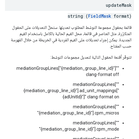
update
Mask
string (
FieldMask
format)
قائمة بحقول مجموعة التوسّط المطلوب تعديلها. ستحلّ التعديلات على الحقول
المتكرّرة، مثل العناصر في قائمة، محل القيم الحالية بالكامل باستخدام القيم
الجديدة. يمكن إجراء تعديلات على القيم الفردية في الخريطة من خلال الفهرسة
حسب المفتاح.
تتوفّر أقنعة الحقول التالية لتعديل مجموعات التوسّط:
"mediationGroupLines["{mediation_group_line_id}"]"
clang-format off
"mediationGroupLines["
{mediation_group_line_id}"].ad_unit_mappings["
{adUnitId}"]" clang-format on
"mediationGroupLines["
{mediation_group_line_id}"].cpm_micros"
"mediationGroupLines["
{mediation_group_line_id}"].cpm_mode"