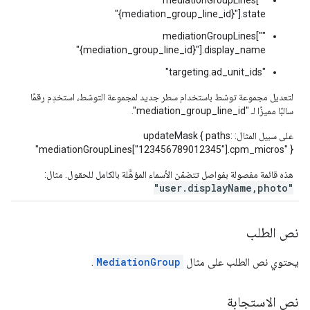
"mediationGroupLines["
{mediation_group_line_id}"].state"
"mediationGroupLines["
{mediation_group_line_id}"].display_name"
"targeting.ad_unit_ids"
لتعديل مجموعة توسّط باستخدام سطر جديد لمجموعة التوسّط، استخدِم رقمًا
سالبًا مميزًا لـ "mediation_group_line_id".
على سبيل المثال: updateMask { paths:
"mediationGroupLines["123456789012345"].cpm_micros" }
هذه قائمة مفصولة بفواصل تتضمّن الأسماء المؤهَّلة بالكامل للحقول. مثال:
"user.displayName,photo"
نص الطلب
يحتوي نص الطلب على مثال
MediationGroup
.
نص الاستجابة