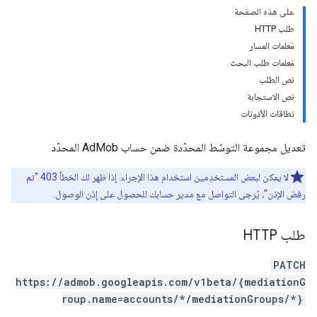
على هذه الصفحة
طلب HTTP
مَعلمات المسار
مَعلمات طلب البحث
نص الطلب
نص الاستجابة
نطاقات الأذونات
تعديل مجموعة التوسّط المحدّدة ضمن حساب AdMob المحدّد
لا يمكن لبعض المستخدِمين استخدام هذا الإجراء. إذا ظهر لك الخطأ 403 "تم
رفض الإذن"، يُرجى التواصل مع مدير حسابك للحصول على إذن الوصول.
طلب HTTP
PATCH
https://admob.googleapis.com/v1beta/{mediationG
roup.name=accounts/*/mediationGroups/*}