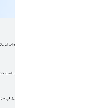
البدء
نحن ملتزمون بمساعدتك على تحقيق النجاح باستخدام أدوات الإعلان والق
البقاء على اطّلاع
يمكنك الاطّلاع على آخر الأخبار من فريقنا أو التعرّف على مزيد من المعلوما
مدونة مطوّري "إعلانات Google"
يمكنك الاطّلاع على آخر المشاركات والإعلانات والإحصاءات من الفريق في مدوّنت