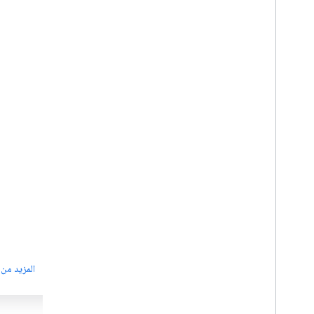
واجهة برمجة تطبيقات Marketplace
واجهة برمجة تطبيقات "مدير الحملة
360"
المزيد من التفاصيل
المزيد من 