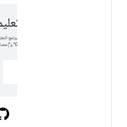
مشاهدة فيديوهات تعليمية عل
استكشِف قنواتنا على YouTube للاطّلاع عل
مخصّص للمطوّرين الذين يستخدمون "إعلانات Google" و"إحصاءات Google" وAdMob.
اشترك
المدونة