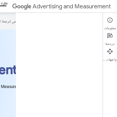
نظرة ع
Advertising and Measurement
تستخدم Google تكنولوجيا الذكاء الاصطناعي لترجمة المحتوى إلى لغتك المفضّلة، وقد تتضمّن بعض الأخطاء.
معلومات
دردشة
واجهة برمجة التطبيقات
ent Developers
هذه هي المنصة المركزية للتواصل مع Google Advertising and Measurement منتجات المطوّرين والخبراء الذين يقدّمون الدعم بشأنها. ابحث عن المراجع التي تحتاج إليها للبناء والابتكار.