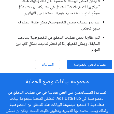
لا يمكن فحص البيانات الأساسية، لأنّ ذلك ينتهك هدف
"مركز بيانات الإعلانات" المتمثل في مشاركة البيانات بشكل
مجمّع لمنع إعادة تحديد هوية المستخدِمين النهائيين.
عند بدء عمليات فحص الخصوصية، يمكن فلترة الصفوف
بدون تحذير.
تتم مقارنة بعض عمليات التحقّق من الخصوصية بنتائجك
السابقة، ويمكن تفعيلها إذا لم تتغيّر نتائجك بشكلٍ كافٍ بين
المهام.
عمليات فحص الخصوصية
السياسات
مجموعة بيانات وضع الحماية
لمساعدة المستخدمين على العمل بفعالية في ظلّ عمليات التحقّق من
الخصوصية في Ads Data Hub، تتضمّن المنصة مجموعة بيانات
اصطناعية. لا تخضع مجموعة البيانات هذه للتحقّق من الخصوصية،
ولذلك يجب استخدامها للتجربة وتطوير طلبات البحث. يمكن أن تحسِّن