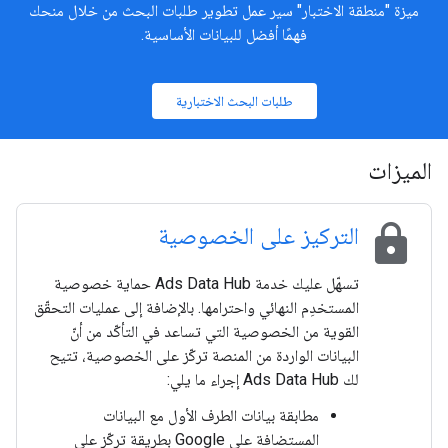
ميزة "منطقة الاختبار" سير عمل تطوير طلبات البحث من خلال منحك
فهمًا أفضل للبيانات الأساسية.
طلبات البحث الاختبارية
الميزات
lock
التركيز على الخصوصية
تسهّل عليك خدمة Ads Data Hub حماية خصوصية
المستخدِم النهائي واحترامها. بالإضافة إلى عمليات التحقّق
القوية من الخصوصية التي تساعد في التأكّد من أنّ
البيانات الواردة من المنصة تركّز على الخصوصية، تتيح
لك Ads Data Hub إجراء ما يلي:
مطابقة بيانات الطرف الأول مع البيانات
المستضافة على Google بطريقة تركّز على