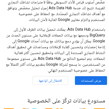
خصِّص أسلوب قياس الأداء التسويقي وفقًا لاحتياجات نشاطك التجاري
الفريدة. تتيح لك خدمة Ads Data Hub إجراء تحليل مخصّص يتوافق
مع أهداف نشاطك التجاري المحدّدة، مع الحفاظ على خصوصية
المستخدِم والتزام معايير Google العالية لأمان البيانات.
باستخدام Ads Data Hub، يمكنك تحميل بيانات الطرف الأول إلى
BigQuery ودمجها مع بيانات الحملات الإعلانية على مستوى الحدث من
Google. يمكن أن يؤدي دمج بياناتك مع بيانات أحداث Google إلى
إتاحة إحصاءات وتحسين كفاءة الإعلانات ومساعدتك في تحقيق أهداف
النشاط التجاري المستندة إلى البيانات وتحقيق تحسين أكثر فعالية
للحملات. يتم تجميع النتائج من Ads Data Hub على مستوى مجموعة
من المستخدِمين، ما يسمح لشركة Google بتقديم بيانات أكثر اكتمالاً مع
الحفاظ على خصوصية المستخدِم النهائي.
عرض المستندات
الانتقال إلى الواجهة
مستودع بيانات تركّز على الخصوصية