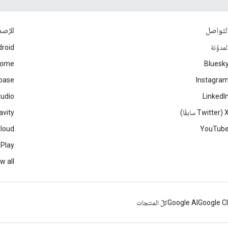
لتواصل
الإصد
لمدوّنة
roid
rome
Bluesk
ebase
Instagra
tudio
LinkedI
Twitter سابقًا)
avity
Cloud
YouTub
 Play
w all
Google C
Google AI
كلّ المنتجات