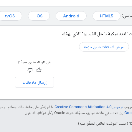
ساسي:
tvOS
iOS
Android
HTML5
ات الديناميكية داخل الفيديو" الذي يهمّك
عرض الإعلانات ضمن حزمة
هل كان المحتوى مفيدًا؟
إرسال ملاحظات
بموجب
ترخيص Creative Commons Attribution 4.0‏
ما لم يُنصّ على خلاف ذلك، ونماذج الر
. إنّ Java هي علامة تجارية مسجَّلة لشركة Oracle و/أو شركائها التابعين.