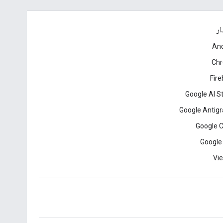
ار
And
Ch
Fir
Google AI S
Google Antigr
Google 
Google
Vie