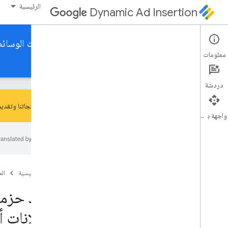
الرئيسية
Dynamic Ad Insertion
حزمة تطوير البرامج لإدراج إعلان ديناميكي لإعلانات الوسائط التفاعل
معلومات
الأدلة
المرجع
التنزيل
دردشة
لمناقشة منتجاتنا وتقديم ملاحظات بشأنها، انضم
واجهة برمجة التطبيقات
إعداد حزمة تطوير البرامج لإعلانات الوسائط
التفاعلية لعرض الإعلانات أثناء التشغيل
استكشاف
الصفحة الرئيسية
ال
مراجعة توافق حزمة تطوير البرامج (SDK) ومدى
توفّرها
إعداد حزمة
التطوير
الإعلانات أ
كتابة تطبيقات المُرسِل