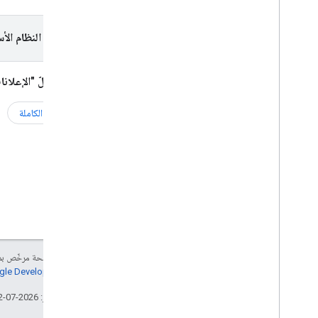
إتاحة الإعلانات القابلة للتخطي
الاستماع إلى أحداث إعلانات الوسائط التفاعلية
اختيار النظام الأ
تحسين الحملات الإعلانية باستخدام نموذج
"التكلفة لكل تثبيت"
اختيار حلّ "الإعلان
الخدمة الكاملة
إنّ محتوى هذه الصفحة مرخّص 
سياسات موقع Google Developers‏
تاريخ التعديل الأخير: 2026-07-12 (حسب التوقيت العالمي المتفَّق عليه)