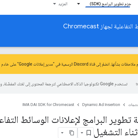
حِزم تطوير البرامج (SDK)
المزيد
ية لجهاز Chromecast
ّ إلى قناة Discord الرسمية في "مدير إعلانات Google" على خادم
م
تستخدم Google تكنولوجيا الذكاء الاصطناعي لترجمة المحتوى إلى لغتك المفضّلة، وقد تتضمّن بعض الأخطاء.
منتجات
Dynamic Ad Insertion
IMA DAI SDK for Chromecast
 تطوير البرامج لإعلانات الوسائط التفا
ثناء التشغيل