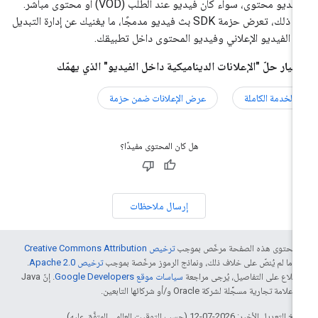
وفيديو محتوى، سواء كان فيديو عند الطلب (VOD) أو محتوى مباشر.
بعد ذلك، تعرض حزمة SDK بث فيديو مدمجًا، ما يغنيك عن إدارة التبديل
ن الفيديو الإعلاني وفيديو المحتوى داخل تطبيقك.
تيار حلّ "الإعلانات الديناميكية داخل الفيديو" الذي يهمّك
الخدمة الكاملة
عرض الإعلانات ضمن حزمة
هل كان المحتوى مفيدًا؟
إرسال ملاحظات
ّ محتوى هذه الصفحة مرخّص بموجب
ترخيص Creative Commons Attribution
4‏
ما لم يُنصّ على خلاف ذلك، ونماذج الرموز مرخّصة بموجب
ترخيص Apache 2.0‏
.
اطّلاع على التفاصيل، يُرجى مراجعة
سياسات موقع Google Developers‏
. إنّ Java
لامة تجارية مسجَّلة لشركة Oracle و/أو شركائها التابعين.
التعديل الأخير: 2026-07-12 (حسب التوقيت العالمي المتفَّق عليه)