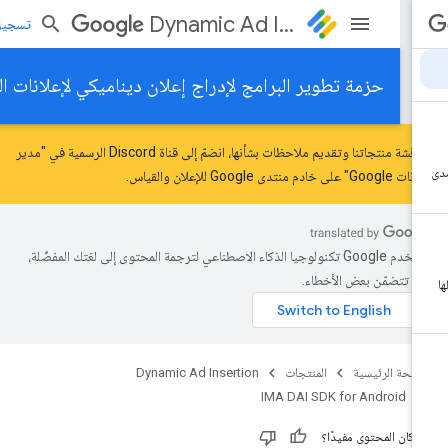
Dynamic Ad Insertion
تسجيل الد
حزمة تطوير البرامج لإدراج إعلان ديناميكي لإعلانات الوسائط ال
لمناقشة منتجاتنا وتقديم ملاحظات بشأنها، انضمّ إلى قناة Discord الرسمية في "مدير
ات Google" على خادم
منتدى Google للإعلان والقياس
.
تستخدم Google تكنولوجيا الذكاء الاصطناعي لترجمة المحتوى إلى لغتك المفضّلة،
د تتضمّن بعض الأخطاء.
صفحة الرئيسية
المنتجات
Dynamic Ad Insertion
IMA DAI SDK for Android
 كان المحتوى مفيدًا؟