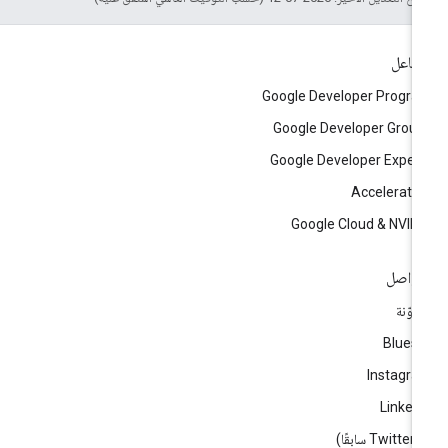
تفاعل
Google Developer Progr
Google Developer Grou
Google Developer Exper
Accelerato
Google Cloud & NVID
تواصل
مدوّنة
Blues
Instagr
Linked
ا)