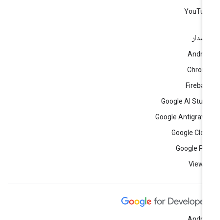
YouTub
إصدار
Andro
Chrom
Fireba
Google AI Stud
Google Antigravi
Google Clo
Google Pl
View a
Andro