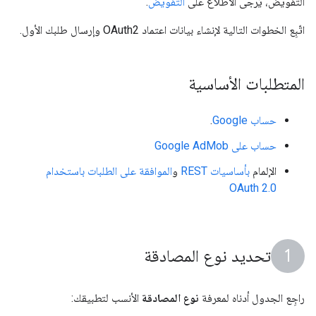
التفويض، يُرجى الاطّلاع على
التفويض
.
اتّبِع الخطوات التالية لإنشاء بيانات اعتماد OAuth2 وإرسال طلبك الأول.
المتطلبات الأساسية
حساب Google
.
حساب على Google AdMob
الإلمام
بأساسيات REST
و
الموافقة على الطلبات باستخدام
OAuth 2.0
تحديد نوع المصادقة
راجِع الجدول أدناه لمعرفة
نوع المصادقة
الأنسب لتطبيقك: