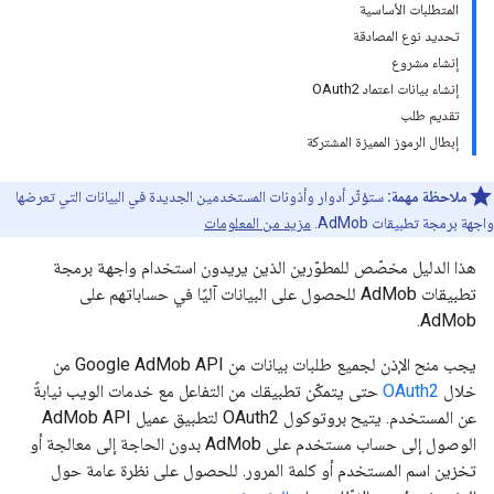
المتطلبات الأساسية
تحديد نوع المصادقة
إنشاء مشروع
إنشاء بيانات اعتماد OAuth2
تقديم طلب
إبطال الرموز المميزة المشتركة
ملاحظة مهمة:
ستؤثّر أدوار وأذونات المستخدمين الجديدة في البيانات التي تعرضها
واجهة برمجة تطبيقات AdMob.
مزيد من المعلومات
هذا الدليل مخصّص للمطوّرين الذين يريدون استخدام واجهة برمجة
تطبيقات AdMob للحصول على البيانات آليًا في حساباتهم على
AdMob.
يجب منح الإذن لجميع طلبات بيانات من Google AdMob API من
خلال
OAuth2
حتى يتمكّن تطبيقك من التفاعل مع خدمات الويب نيابةً
عن المستخدم. يتيح بروتوكول OAuth2 لتطبيق عميل AdMob API
الوصول إلى حساب مستخدم على AdMob بدون الحاجة إلى معالجة أو
تخزين اسم المستخدم أو كلمة المرور. للحصول على نظرة عامة حول