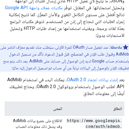
وJSON، ما يتيح لأي عميل HTTP عادي إرسال طلبات إلى الواجهة
وتحليل استجاباتها. في المقابل، توفّر
مكتبات عملاء واجهة Google API
نتائج أفضل على مستوى التكامل اللغوي والأمان المعزَّز، كما تتيح إمكانية
إجراء الطلبات التي تحتاج إلى إذن من المستخدم. تتوفر مكتبات البرامج
بعدّة لغات برمجة، ويغنيك استخدامها عن إعداد طلبات HTTP وتحليل
الاستجابات يدويًا.
ملاحظة:
عند تفعيل مسار OAuth للمرة الأولى، سيُطلب منك تقديم معرّف الناشر على
AdMob وقبول طلب الإذن في المتصفّح. قبل قبول الدعوة، تأكَّد من تسجيل الدخول
باستخدام حساب Google لديه إذن الوصول إلى حسابك على AdMob. بعد ذلك، يتم منح
تطبيقك الإذن بالوصول إلى البيانات نيابةً عن أي حساب تم تسجيل الدخول إليه حاليًا.
بعد
إنشاء بيانات اعتماد OAuth 2.0
، يمكنك البدء في استخدام AdMob
API. لطلب الوصول باستخدام بروتوكول OAuth 2.0، يحتاج تطبيقك
أيضًا إلى معلومات النطاق:
النطاق
المعنى
https:
/
/
www
.
googleapis
.
الاطّلاع على جميع بيانات AdMob
com
/
auth
/
admob
.
وقد يشمل ذلك معلومات الحساب