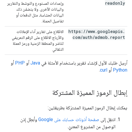
readonly
وإعدادات المستودع والتوسّط والتقارير
والبيانات الأخرى. ولا يتضمّن ذلك
البيانات الحسّاسة، مثل الدفعات أو
تفاصيل الحملة.
https:
/
/
www
.
googleapis
.
الاطّلاع على تقارير أداء الإعلانات
com
/
auth
/
admob
.
report
والأرباح الاطّلاع على الرقم التعريفي
للناشر والمنطقة الزمنية ورمز العملة
التلقائي
أرسِل طلبك الأول لإنشاء تقرير باستخدام الأمثلة في
Java
أو
PHP
أو
Python
أو
curl
.
إبطال الرموز المميزة المشتركة
يمكنك إبطال الرموز المميزة المشترَكة بطريقتَين:
انتقِل إلى
صفحة أذونات حسابك على Google
وأبطِل إذن
الوصول من المشروع المعنيّ.