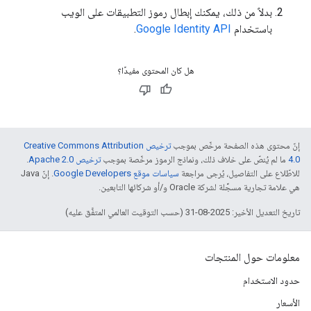
بدلاً من ذلك، يمكنك إبطال رموز التطبيقات على الويب
باستخدام
Google Identity API
.
هل كان المحتوى مفيدًا؟
إنّ محتوى هذه الصفحة مرخّص بموجب
ترخيص Creative Commons Attribution
4.0‏
ما لم يُنصّ على خلاف ذلك، ونماذج الرموز مرخّصة بموجب
ترخيص Apache 2.0‏
.
للاطّلاع على التفاصيل، يُرجى مراجعة
سياسات موقع Google Developers‏
. إنّ Java
هي علامة تجارية مسجَّلة لشركة Oracle و/أو شركائها التابعين.
تاريخ التعديل الأخير: 2025-08-31 (حسب التوقيت العالمي المتفَّق عليه)
معلومات حول المنتجات
حدود الاستخدام
الأسعار