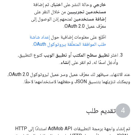
خارجي
وحالة النشر على
اختبار
، ثم إضافة
مستخدمين تجريبيين
من خلال النقر على
إضافة مستخدمين
لمنحهم إذن الوصول إلى
معرّف عميل OAuth 2.0.
اطّلِع على معلومات إضافية حول
إعداد شاشة
طلب الموافقة المتعلّقة ببروتوكول OAuth
.
اختَر
تطبيق سطح المكتب
أو
تطبيق الويب
كنوع التطبيق،
وأدخِل اسمًا له، ثم انقر على
إنشاء
.
عند الانتهاء، سيظهر لك معرّف عميل وسر عميل لبروتوكول OAuth 2.0،
ويمكنك تنزيلهما بتنسيق JSON وحفظهما لاستخدامهما لاحقًا.
تقديم طلب
تم إنشاء واجهة برمجة التطبيقات AdMob API استنادًا إلى HTTP