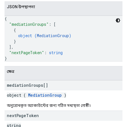
JSON উপস্থাপনা
{
"mediationGroups"
: 
[
{
object (
MediationGroup
)
}
]
,
"nextPageToken"
: 
string
}
ক্ষেত্র
mediation
Groups[]
object (
MediationGroup
)
অনুরোধকৃত অ্যাকাউন্টের জন্য গঠিত মধ্যস্থতা গোষ্ঠী।
next
Page
Token
string