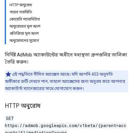
HTTP অনুরোধ
পথের পরামিতি
Experiments
কোয়েরি প্যারামিটার
অনুরোধের মূল অংশ
প্রতিক্রিয়া মূল অংশ
অনুমোদনের সুযোগ
নির্দিষ্ট AdMob অ্যাকাউন্টের অধীনে মধ্যস্থতা গ্রুপগুলির তালিকা
তৈরি করুন।
এই পদ্ধতিতে সীমিত অ্যাক্সেস আছে। যদি আপনি 403 অনুমতি
অস্বীকার ত্রুটি দেখতে পান, তাহলে অ্যাক্সেসের জন্য অনুগ্রহ করে আপনার
অ্যাকাউন্ট ম্যানেজারের সাথে যোগাযোগ করুন।
HTTP অনুরোধ
GET
https://admob.googleapis.com/v1beta/{parent=acc
ounts/*}/mediationGroups