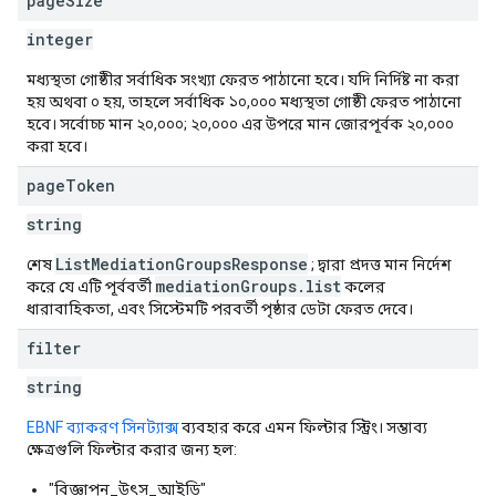
page
Size
integer
মধ্যস্থতা গোষ্ঠীর সর্বাধিক সংখ্যা ফেরত পাঠানো হবে। যদি নির্দিষ্ট না করা
হয় অথবা ০ হয়, তাহলে সর্বাধিক ১০,০০০ মধ্যস্থতা গোষ্ঠী ফেরত পাঠানো
হবে। সর্বোচ্চ মান ২০,০০০; ২০,০০০ এর উপরে মান জোরপূর্বক ২০,০০০
করা হবে।
page
Token
string
ListMediationGroupsResponse
শেষ
; দ্বারা প্রদত্ত মান নির্দেশ
mediationGroups.list
করে যে এটি পূর্ববর্তী
কলের
ধারাবাহিকতা, এবং সিস্টেমটি পরবর্তী পৃষ্ঠার ডেটা ফেরত দেবে।
filter
string
EBNF ব্যাকরণ সিনট্যাক্স
ব্যবহার করে এমন ফিল্টার স্ট্রিং। সম্ভাব্য
ক্ষেত্রগুলি ফিল্টার করার জন্য হল:
"বিজ্ঞাপন_উৎস_আইডি"