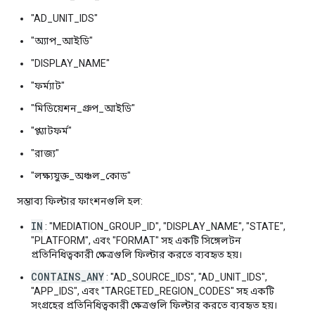
"AD_UNIT_IDS"
"অ্যাপ_আইডি"
"DISPLAY_NAME"
"ফর্ম্যাট"
"মিডিয়েশন_গ্রুপ_আইডি"
"প্ল্যাটফর্ম"
"রাজ্য"
"লক্ষ্যযুক্ত_অঞ্চল_কোড"
সম্ভাব্য ফিল্টার ফাংশনগুলি হল:
IN
: "MEDIATION_GROUP_ID", "DISPLAY_NAME", "STATE",
"PLATFORM", এবং "FORMAT" সহ একটি সিঙ্গেলটন
প্রতিনিধিত্বকারী ক্ষেত্রগুলি ফিল্টার করতে ব্যবহৃত হয়।
CONTAINS_ANY
: "AD_SOURCE_IDS", "AD_UNIT_IDS",
"APP_IDS", এবং "TARGETED_REGION_CODES" সহ একটি
সংগ্রহের প্রতিনিধিত্বকারী ক্ষেত্রগুলি ফিল্টার করতে ব্যবহৃত হয়।