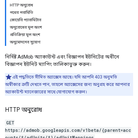
HTTP অনুরোধ
Experiments
পথের পরামিতি
কোয়েরি প্যারামিটার
অনুরোধের মূল অংশ
প্রতিক্রিয়া মূল অংশ
অনুমোদনের সুযোগ
নির্দিষ্ট AdMob অ্যাকাউন্ট এবং বিজ্ঞাপন ইউনিটের অধীনে
বিজ্ঞাপন ইউনিট ম্যাপিং তালিকাভুক্ত করুন।
এই পদ্ধতিতে সীমিত অ্যাক্সেস আছে। যদি আপনি 403 অনুমতি
অস্বীকার ত্রুটি দেখতে পান, তাহলে অ্যাক্সেসের জন্য অনুগ্রহ করে আপনার
অ্যাকাউন্ট ম্যানেজারের সাথে যোগাযোগ করুন।
HTTP অনুরোধ
GET
https://admob.googleapis.com/v1beta/{parent=acc
ounts/*/adUnits/*}/adUnitMappings