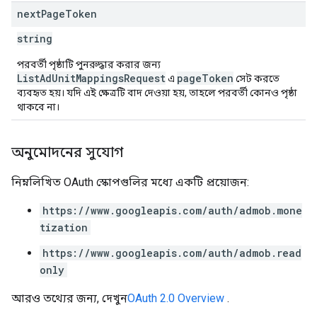
next
Page
Token
string
পরবর্তী পৃষ্ঠাটি পুনরুদ্ধার করার জন্য
ListAdUnitMappingsRequest
pageToken
এ
সেট করতে
ব্যবহৃত হয়। যদি এই ক্ষেত্রটি বাদ দেওয়া হয়, তাহলে পরবর্তী কোনও পৃষ্ঠা
থাকবে না।
অনুমোদনের সুযোগ
নিম্নলিখিত OAuth স্কোপগুলির মধ্যে একটি প্রয়োজন:
https://www.googleapis.com/auth/admob.mone
tization
https://www.googleapis.com/auth/admob.read
only
আরও তথ্যের জন্য, দেখুন
OAuth 2.0 Overview
.