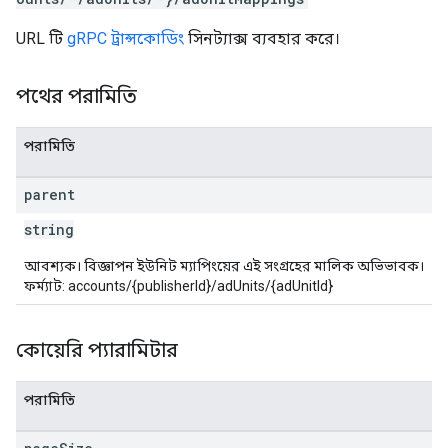
URL টি
gRPC ট্রান্সকোডিং
সিনট্যাক্স ব্যবহার করে।
পথের পরামিতি
পরামিতি
parent
string
আবশ্যক। বিজ্ঞাপন ইউনিট ম্যাপিংয়ের এই সংগ্রহের মালিক অভিভাবক।
ফর্ম্যাট: accounts/{publisherId}/adUnits/{adUnitId}
কোয়েরি প্যারামিটার
পরামিতি