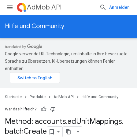
AdMob API
Anmelden
Hilfe und Community
Google verwendet KI-Technologie, um Inhalte in Ihre bevorzugte
Sprache zu übersetzen. KI-Übersetzungen können Fehler
enthalten.
Startseite
Produkte
AdMob API
Hilfe und Community
War das hilfreich?
Method: accounts
.
ad
Unit
Mappings
.
batch
Create