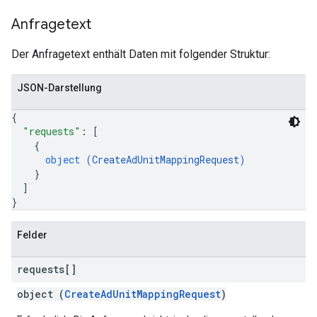
Anfragetext
Der Anfragetext enthält Daten mit folgender Struktur:
JSON-Darstellung
{
"requests"
: 
[
{
object (
CreateAdUnitMappingRequest
)
}
]
}
Felder
requests[]
object (
CreateAdUnitMappingRequest
)