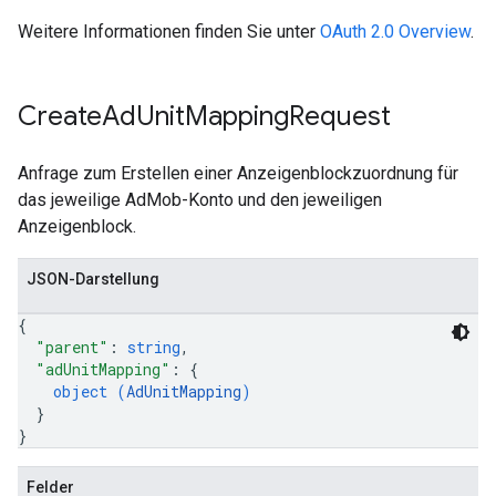
Weitere Informationen finden Sie unter
OAuth 2.0 Overview
.
Create
Ad
Unit
Mapping
Request
Anfrage zum Erstellen einer Anzeigenblockzuordnung für
das jeweilige AdMob-Konto und den jeweiligen
Anzeigenblock.
JSON-Darstellung
{
"parent"
: 
string
,
"adUnitMapping"
: 
{
object (
AdUnitMapping
)
}
}
Felder