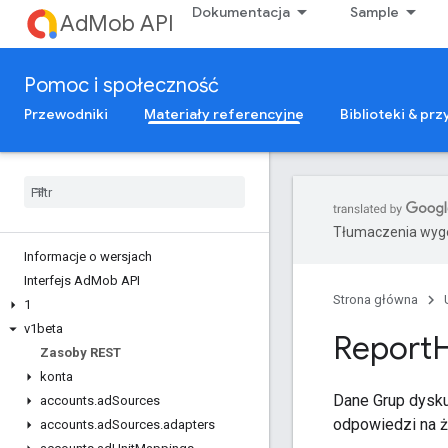
Dokumentacja
Sample
AdMob API
Pomoc i społeczność
Przewodniki
Materiały referencyjne
Biblioteki & pr
Tłumaczenia wyge
Informacje o wersjach
Interfejs Ad
Mob API
Strona główna
1
v1beta
Report
Zasoby REST
konta
Dane Grup dysku
accounts
.
ad
Sources
odpowiedzi na ż
accounts
.
ad
Sources
.
adapters