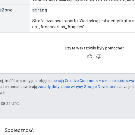
e
Zone
string
Strefa czasowa raportu. Wartością jest identyfikator 
np. „America/Los_Angeles”.
Czy te wskazówki były pomocne?
j, treść tej strony jest objęta
licencją Creative Commons – uznanie autorstwa 
a ten temat zawierają
zasady dotyczące witryny Google Developers
. Java je
ych.
5-08-21 UTC.
Społeczność