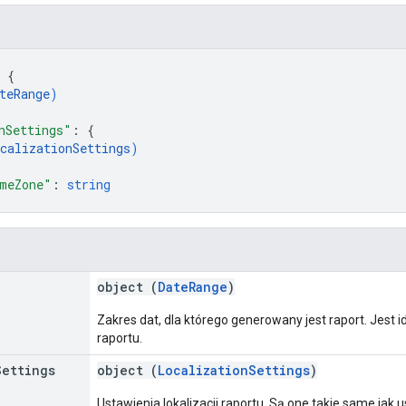
 
{
teRange
)
nSettings"
: 
{
calizationSettings
)
meZone"
: 
string
object (
DateRange
)
Zakres dat, dla którego generowany jest raport. Jes
raportu.
Settings
object (
LocalizationSettings
)
Ustawienia lokalizacji raportu. Są one takie same jak 