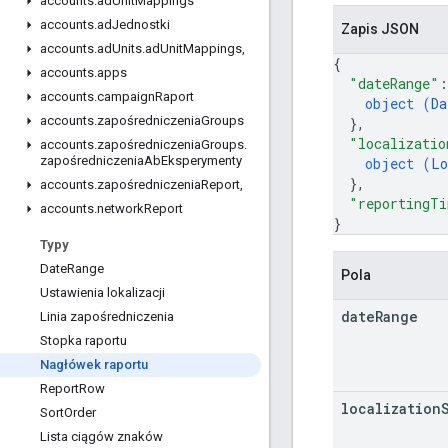
accounts
.
ad
Unit
Mappings
accounts
.
ad
Jednostki
Zapis JSON
accounts
.
ad
Units
.
ad
Unit
Mappings
,
{
accounts
.
apps
"dateRange"
:
accounts
.
campaign
Raport
object (
Da
accounts
.
zapośredniczenia
Groups
}
,
"localizatio
accounts
.
zapośredniczenia
Groups
.
zapośredniczenia
Ab
Eksperymenty
object (
Lo
}
,
accounts
.
zapośredniczenia
Report
,
"reportingTi
accounts
.
network
Report
}
Typy
Date
Range
Pola
Ustawienia lokalizacji
date
Range
Linia zapośredniczenia
Stopka raportu
Nagłówek raportu
Report
Row
localization
Sort
Order
Lista ciągów znaków