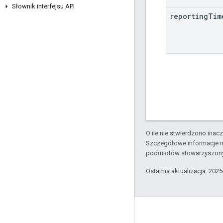
Słownik interfejsu API
reporting
Tim
O ile nie stwierdzono inacze
Szczegółowe informacje n
podmiotów stowarzyszon
Ostatnia aktualizacja: 202
Informacje o produkcie