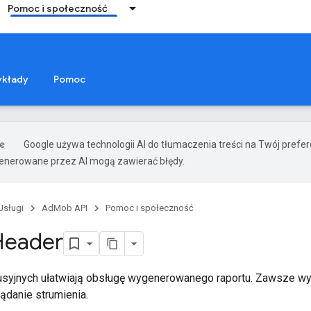
Pomoc i społeczność
zykłady
Pomoc
Google używa technologii AI do tłumaczenia treści na Twój prefe
nerowane przez AI mogą zawierać błędy.
Usługi
AdMob API
Pomoc i społeczność
Header
syjnych ułatwiają obsługę wygenerowanego raportu. Zawsze w
ądanie strumienia.