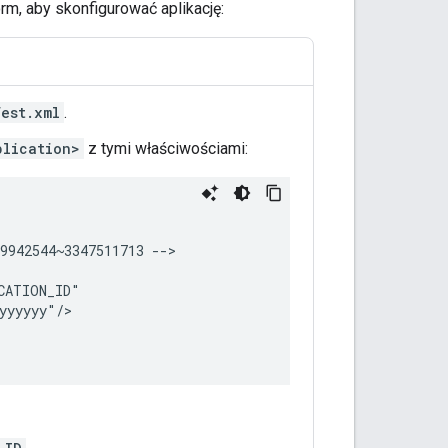
rm, aby skonfigurować aplikację:
est.xml
.
plication>
z tymi właściwościami:
9942544~3347511713