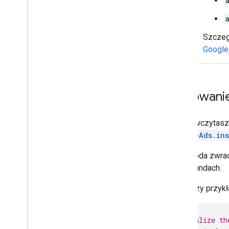
Szczeg
Google
Inicjowan
Zanim wczytasz 
MobileAds.ins
Ta metoda zwra
30 sekundach.
Poniższy przykła
// Initialize th