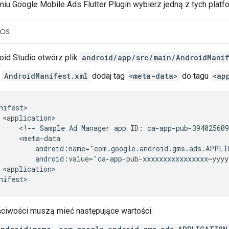
niu
Google Mobile Ads Flutter Plugin
wybierz jedną z tych platfo
iOS
oid Studio otwórz plik
android/app/src/main/AndroidManif
u
AndroidManifest.xml
dodaj tag
<meta-data>
do tagu
<ap
<!--
Sample
Ad
Manager
app
ID:
ca-app-pub-394025609
<application>

ściwości muszą mieć następujące wartości: