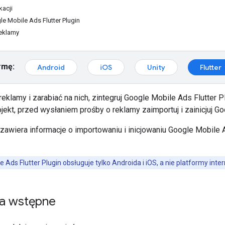
kacji
le Mobile Ads Flutter Plugin
reklamy
rmę:
Android
iOS
Unity
Flutter
eklamy i zarabiać na nich, zintegruj
Google Mobile Ads Flutter P
ekt, przed wysłaniem prośby o reklamy zaimportuj i zainicjuj
Go
zawiera informacje o importowaniu i inicjowaniu
Google Mobile A
e Ads Flutter Plugin
obsługuje tylko Androida i iOS, a nie platformy int
a wstępne