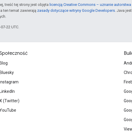
j, treść tej strony jest objęta
licencją Creative Commons – uznanie autorstwa 
a ten temat zawierają
zasady dotyczące witryny Google Developers
. Java je
ych.
6-07-22 UTC.
Społeczność
Buil
Blog
And
Bluesky
Chr
Instagram
Fire
LinkedIn
Goog
X (Twitter)
Goog
YouTube
Goog
Goog
View