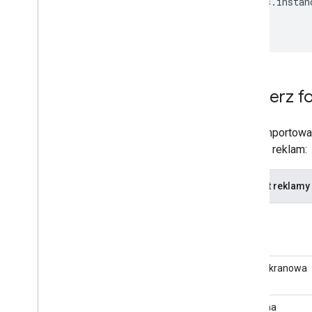
MobileAds
.
instan
Wybierz f
Po zaimportowa
formaty reklam:
Format reklamy
Baner
Pełnoekranowa
Natywna