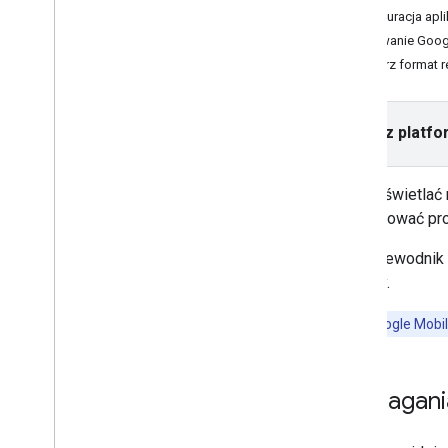
Natywna
Konfiguracja apli
Z nagrodą
Inicjowanie Goog
Reklama pełnoekranowa z nagrodą
Wybierz format 
Integracja zapośredniczenia
Konfigurowanie zapośredniczenia
Wybierz platfo
Wybieranie źródeł reklam
Integrowanie źródeł reklam
Aby wyświetlać r
Parametry żądań specyficznych dla
sieci
przygotować proj
Użyj interfejsów API przeznaczonych
do użycia w sieci
Ten przewodnik 
reklamy.
Zarządzanie prywatnością
Tryby wyświetlania reklam
Ważne:
Google Mobil
amerykańskie przepisy stanowe o
ochronie prywatności
Zarządzanie ustawieniami prywatności
Wymagani
za pomocą pakietu SDK UMP