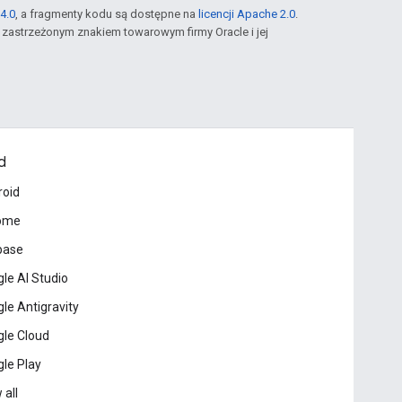
4.0
, a fragmenty kodu są dostępne na
licencji Apache 2.0
.
st zastrzeżonym znakiem towarowym firmy Oracle i jej
d
roid
ome
base
le AI Studio
le Antigravity
le Cloud
le Play
 all