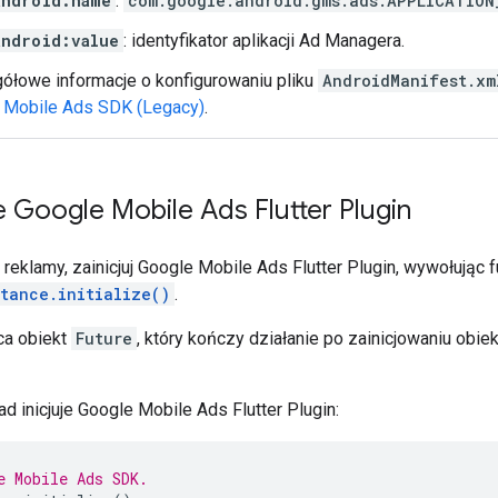
android:name
:
com.google.android.gms.ads.APPLICATION
android:value
: identyfikator aplikacji Ad Managera.
ółowe informacje o konfigurowaniu pliku
AndroidManifest.xm
 Mobile Ads SDK (Legacy)
.
ie
Google Mobile Ads Flutter Plugin
reklamy, zainicjuj
Google Mobile Ads Flutter Plugin
, wywołując f
tance.initialize()
.
ca obiekt
Future
, który kończy działanie po zainicjowaniu obie
d inicjuje
Google Mobile Ads Flutter Plugin
:
e Mobile Ads SDK.