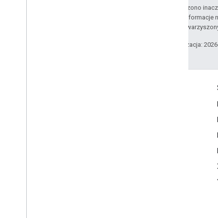
O ile nie stwierdzono inacze
Szczegółowe informacje n
podmiotów stowarzyszon
Ostatnia aktualizacja: 202
Komunikacja
Google Developer Program
Google Developer Groups
Google Developer Experts
Accelerators
Google Cloud & NVIDIA