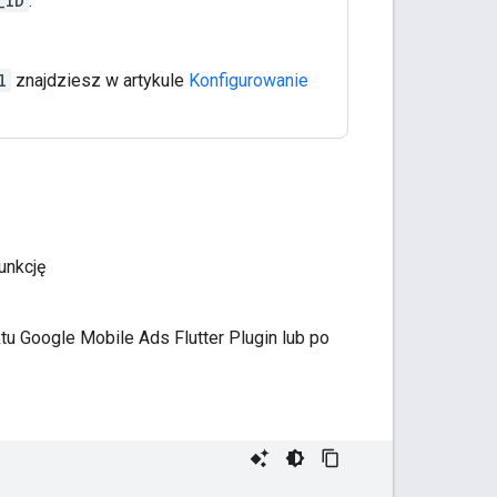
_ID
.
l
znajdziesz w artykule
Konfigurowanie
unkcję
ktu
Google Mobile Ads Flutter Plugin
lub po