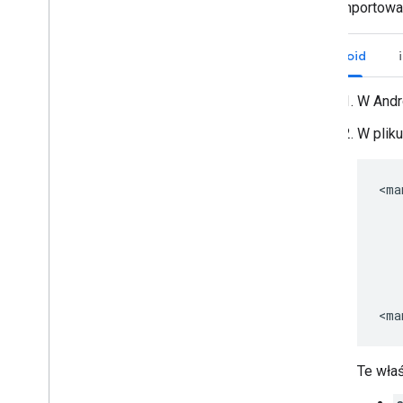
Po zaimportowa
Android
W Andr
W plik
Te wła