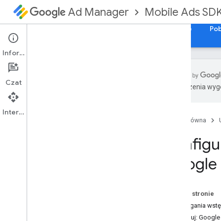
Mobile Ads SD
Ad Manager
Przewodniki
Materiały referencyjne
Sample
Pob
Informacje
Czat
Tłumaczenia wyge
Konfigurowanie wtyczki reklam
mobilnych Google dla Fluttera
Interfejs API
Instalowanie pakietu SDK GMA
Strona główna
nowej generacji
Konfigu
Sprawdzanie wycofanych wersji
Włącz reklamy testowe
Google 
Wybór formatu reklamy
Otwarcie aplikacji
Na tej stronie
Baner
Wymagania wst
Pełnoekranowa
Importuj: Google 