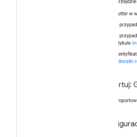
Rozwiązywanie problemów
Zanim przejdzie
z reklamami
Zarządzanie narzędziem Ad Inspector
Flutter w w
Błędy wczytywania reklam
W przypadk
Informacje o odpowiedzi
W przypadk
Optymalizuj
artykule
In
Weryfikacja po stronie serwera
Identyfika
Kierowanie
jednostki 
Korzystanie z interfejsu Web
View API w
reklamach
Importuj:
G
Aby zaimporto
Konfiguracj