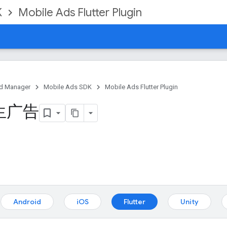
K
Mobile Ads Flutter Plugin
d Manager
Mobile Ads SDK
Mobile Ads Flutter Plugin
生广告
Android
iOS
Flutter
Unity