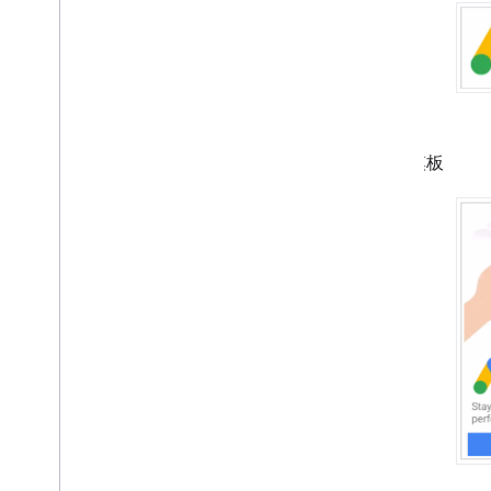
排查广告问题
管理广告检查器
广告加载错误
响应信息
优化
中型模板
服务器端验证
Targeting
使用适用于广告的 Web
View API