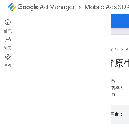
Mobile Ads SD
Ad Manager
指南
参考文档
示例
下载
支持
信息
聊天
首页
产品
A
设置 Google 移动广告 Flutter 插件
设置原
安装 GMA 新一代 SDK
API
查看已弃用的版本
启用测试广告
本页内容
原生广告模板
选择广告格式
平台设置
开屏广告
横幅
插页式广告
请选择平台：
原生
设置原生广告