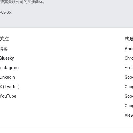
le 和/或其关联公司的注册商标。
08-05。
关注
构
博客
And
Bluesky
Chr
Instagram
Fire
LinkedIn
Goog
X (Twitter)
Goog
YouTube
Goog
Goog
View