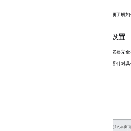
如需详细了解如何
平台设置
如果您需要完全控
如需查看针对具
如未另行说明，那么本页