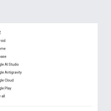
建
roid
ome
base
le AI Studio
le Antigravity
le Cloud
le Play
 all