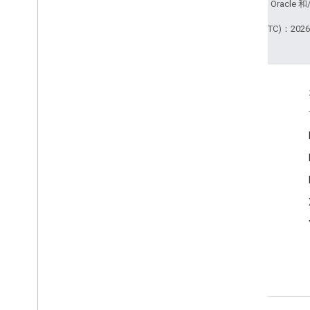
站政策
。Java 是 Orac
最后更新时间 (UTC)：2026-
互动
Google Developer Program
Google Developer Groups
Google Developer Experts
Accelerators
Google Cloud & NVIDIA