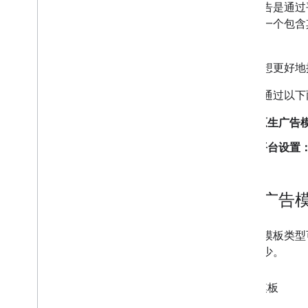
原生广告是通过
使用原生广告模板设置广告布局的样
会收到一个包含
式
示它们。
在 Android 和 i
OS 平台中管理广告
指定原生样式
如果您想更好地
激励广告
插页式激励广告
您可以通过以下两
原生广告
集成中介
设置中介
平台设置
选择广告来源
集成广告来源
广告资源网专用请求参数
原生广告
使用广告资源网专有 API
有两种模板类型
控制隐私权
功能较少。
广告投放模式
美国州级隐私保护法律
小型模板
使用 UMP SDK 管理隐私选项