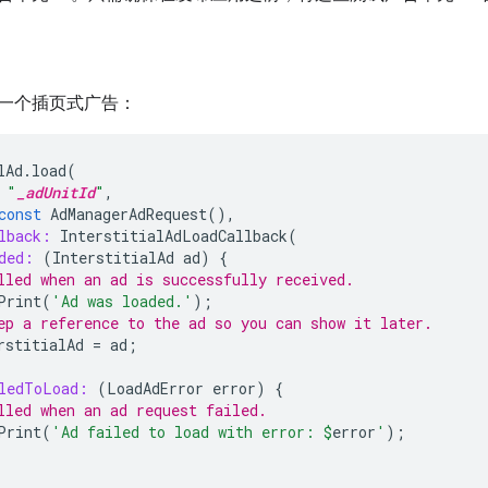
一个插页式广告：
lAd
.
load
(
"
_adUnitId
"
,
const
AdManagerAdRequest
(),
lback:
InterstitialAdLoadCallback
(
ded:
(
InterstitialAd
ad
)
{
lled when an ad is successfully received.
Print
(
'Ad was loaded.'
);
ep a reference to the ad so you can show it later.
rstitialAd
=
ad
;
ledToLoad:
(
LoadAdError
error
)
{
lled when an ad request failed.
Print
(
'Ad failed to load with error: 
$
error
'
);