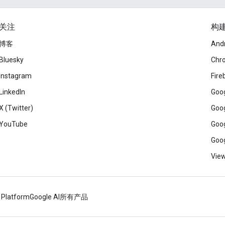
关注
构
博客
And
Bluesky
Chr
Instagram
Fire
LinkedIn
Goog
X (Twitter)
Goog
YouTube
Goog
Goog
View
 Platform
Google AI
所有产品