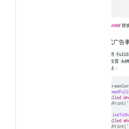
);
将
_adUnitId
替换
插页式广告
通过使用
Full
告之前设置
AdM
每个方法：
ad
.
fullScreenCon
onAdShowedFull
// Called wh
debugPrint
(
'
},
onAdFailedToSh
// Called wh
debugPrint
(
'