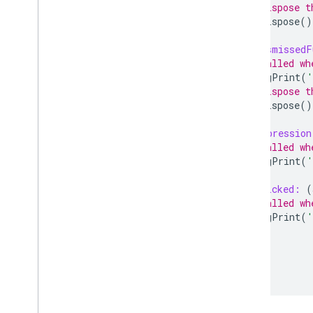
// Dispose t
ad
.
dispose
()
},
onAdDismissedF
// Called wh
debugPrint
(
'
// Dispose t
ad
.
dispose
()
},
onAdImpression
// Called wh
debugPrint
(
'
},
onAdClicked:
(
// Called wh
debugPrint
(
'
},
);