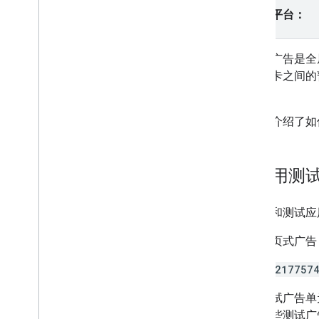
插页式激励广告
请选择平台：
集成中介
插页式广告是全
设置中介
游戏关卡之间的
选择广告来源
界面。
集成广告来源
广告资源网专用请求参数
本指南介绍了如何
使用广告资源网专有 API
控制隐私权
务必用测
广告投放模式
美国州级隐私保护法律
在构建和测试应
使用 UMP SDK 管理隐私选项
对于插页式广告
排查广告问题
/2177574
管理广告检查器
广告加载错误
这些测试广告单
响应信息
使用这些测试广告