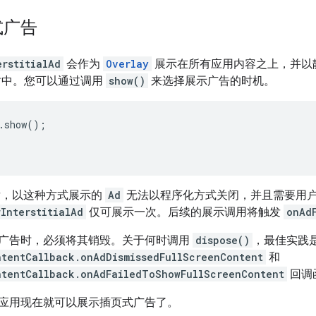
式广告
erstitialAd
会作为
Overlay
展示在所有应用内容之上，并以
dget 树中。您可以通过调用
show()
来选择展示广告的时机。
.
show
();
，以这种方式展示的
Ad
无法以程序化方式关闭，并且需要用
InterstitialAd
仅可展示一次。后续的展示调用将触发
onAd
广告时，必须将其销毁。关于何时调用
dispose()
，最佳实践
ntentCallback.onAdDismissedFullScreenContent
和
ntentCallback.onAdFailedToShowFullScreenContent
回调
应用现在就可以展示插页式广告了。