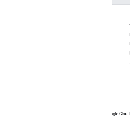
互动
Google Developer Program
Google Developer Groups
Google Developer Experts
Accelerators
Google Cloud & NVIDIA
Android
Chrome
Firebase
Google Cloud