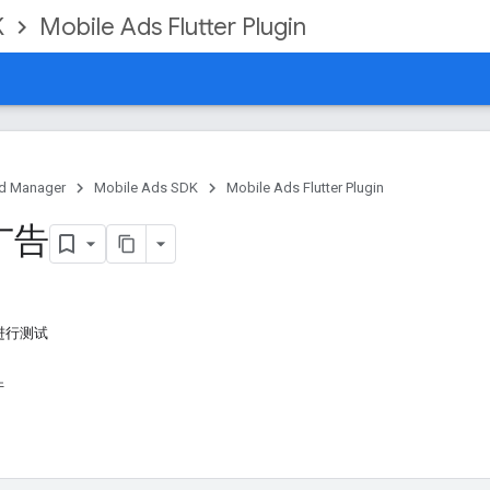
K
Mobile Ads Flutter Plugin
d Manager
Mobile Ads SDK
Mobile Ads Flutter Plugin
广告
进行测试
件