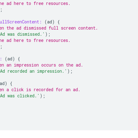
he ad here to free resources.
;
ullScreenContent:
(
ad
)
{
en the ad dismissed full screen content.
Ad was dismissed.'
);
he ad here to free resources.
;
:
(
ad
)
{
en an impression occurs on the ad.
Ad recorded an impression.'
);
ad
)
{
en a click is recorded for an ad.
Ad was clicked.'
);