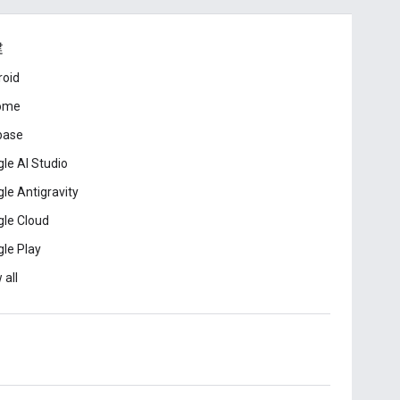
建
roid
ome
base
le AI Studio
le Antigravity
le Cloud
le Play
 all