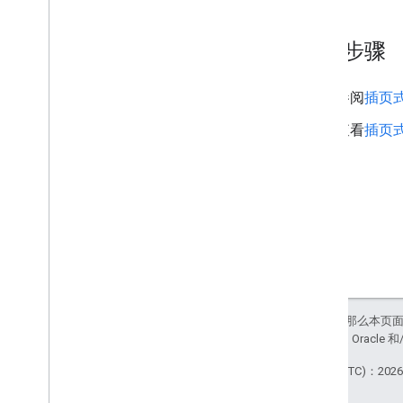
后续步骤
参阅
插页
查看
插页
如未另行说明，那么本页
站政策
。Java 是 Orac
最后更新时间 (UTC)：2026-