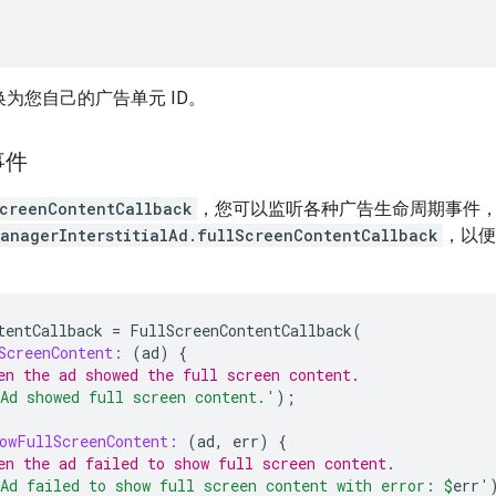
为您自己的广告单元 ID。
事件
ScreenContentCallback
，您可以监听各种广告生命周期事件
anagerInterstitialAd.fullScreenContentCallback
，以便
tentCallback
=
FullScreenContentCallback
(
ScreenContent:
(
ad
)
{
en the ad showed the full screen content.
Ad showed full screen content.'
);
owFullScreenContent:
(
ad
,
err
)
{
en the ad failed to show full screen content.
Ad failed to show full screen content with error: 
$
err
'