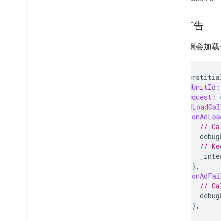
优化
加载广告
服务器端验证
Targeting
以下示例会加载
使用适用于广告的 Web
View API
Interstitia
adUnitId:
request:
adLoadCal
onAdLoa
// Ca
debug
// Ke
_inte
},
onAdFai
// Ca
debug
},
),