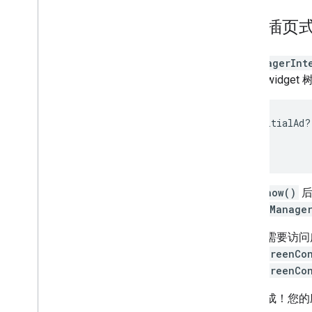
展示插页
AdManagerInt
Flutter wi
_interstitialAd
?
调用
show()
后
闭。
AdManager
当不再需要访问
FullScreenCo
FullScreenCo
大功告成！您的