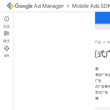
Mobile Ads SD
Ad Manager
指南
参考文档
示例
下载
支持
信息
聊天
首页
产品
A
设置 Google 移动广告 Flutter 插件
插页式
安装 GMA 新一代 SDK
API
查看已弃用的版本
启用测试广告
本页内容
务必用测试广告
选择广告格式
加载广告
开屏广告
插页式广告事
横幅
展示插页式广告
插页式广告
后续步骤
原生
激励广告