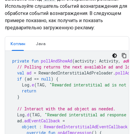
Используйте слушатель событий вознаграждения для
обработки событий вознаграждения. В следующем
примере показано, как получить и показать
предварительно загруженную рекламу:
Котлин
Java
private
fun
pollAndShowAd
(
activity
:
Activity
,
adUn
// Polling returns the next available ad and loa
val
ad
=
RewardedInterstitialAdPreloader
.
pollAd
(
if
(
ad
==
null
)
{
Log
.
e
(
TAG
,
"Rewarded interstitial ad is not av
return
}
// Interact with the ad object as needed.
Log
.
d
(
TAG
,
"Rewarded interstitial ad response in
ad
.
adEventCallback
=
object
:
RewardedInterstitialAdEventCallback
{
override
fun
onAdImpression
()
{