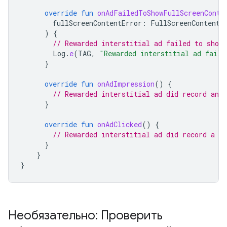
override
fun
onAdFailedToShowFullScreenConte
fullScreenContentError
:
FullScreenContentE
)
{
// Rewarded interstitial ad failed to show.
Log
.
e
(
TAG
,
"Rewarded interstitial ad faile
}
override
fun
onAdImpression
()
{
// Rewarded interstitial ad did record an 
}
override
fun
onAdClicked
()
{
// Rewarded interstitial ad did record a cl
}
}
}
Необязательно: Проверить