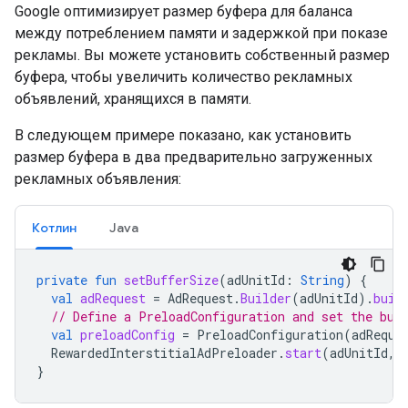
Google оптимизирует размер буфера для баланса
между потреблением памяти и задержкой при показе
рекламы. Вы можете установить собственный размер
буфера, чтобы увеличить количество рекламных
объявлений, хранящихся в памяти.
В следующем примере показано, как установить
размер буфера в два предварительно загруженных
рекламных объявления:
Котлин
Java
private
fun
setBufferSize
(
adUnitId
:
String
)
{
val
adRequest
=
AdRequest
.
Builder
(
adUnitId
).
buil
// Define a PreloadConfiguration and set the buf
val
preloadConfig
=
PreloadConfiguration
(
adReque
RewardedInterstitialAdPreloader
.
start
(
adUnitId
,
}