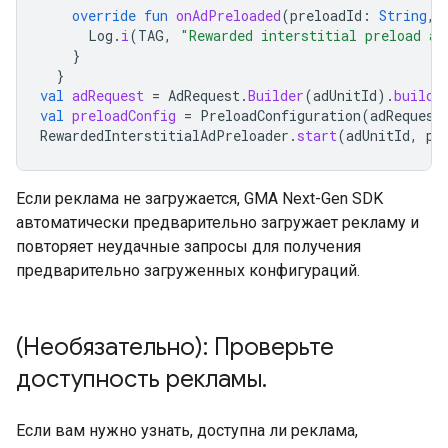
override
fun
onAdPreloaded
(
preloadId
:
String
,
Log
.
i
(
TAG
,
"Rewarded interstitial preload ad
}
}
val
adRequest
=
AdRequest
.
Builder
(
adUnitId
).
build
(
val
preloadConfig
=
PreloadConfiguration
(
adRequest
RewardedInterstitialAdPreloader
.
start
(
adUnitId
,
pr
Если реклама не загружается,
GMA Next-Gen SDK
автоматически предварительно загружает рекламу и
повторяет неудачные запросы для получения
предварительно загруженных конфигураций.
(Необязательно): Проверьте
доступность рекламы
.
Если вам нужно узнать, доступна ли реклама,