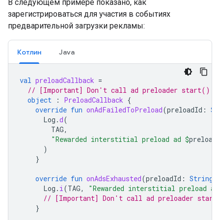
В следующем примере показано, как
зарегистрироваться для участия в событиях
предварительной загрузки рекламы:
Котлин
Java
val
preloadCallback
=
// [Important] Don't call ad preloader start() o
object
:
PreloadCallback
{
override
fun
onAdFailedToPreload
(
preloadId
:
St
Log
.
d
(
TAG
,
"Rewarded interstitial preload ad 
$
preload
)
}
override
fun
onAdsExhausted
(
preloadId
:
String
)
Log
.
i
(
TAG
,
"Rewarded interstitial preload ad
// [Important] Don't call ad preloader start
}