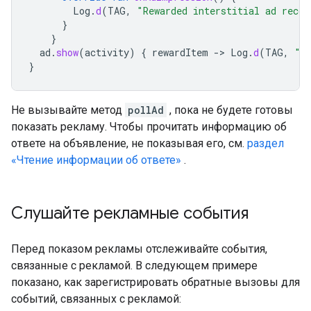
Log
.
d
(
TAG
,
"Rewarded interstitial ad recor
}
}
ad
.
show
(
activity
)
{
rewardItem
-
>
Log
.
d
(
TAG
,
"U
}
Не вызывайте метод
pollAd
, пока не будете готовы
показать рекламу. Чтобы прочитать информацию об
ответе на объявление, не показывая его, см.
раздел
«Чтение информации об ответе»
.
Слушайте рекламные события
Перед показом рекламы отслеживайте события,
связанные с рекламой. В следующем примере
показано, как зарегистрировать обратные вызовы для
событий, связанных с рекламой: