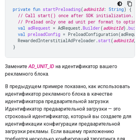
private
fun
startPreloading
(
adUnitId
:
String
)
{
// Call start() once after SDK initialization.
// Preload only one ad unit per format to optimi
val
adRequest
=
AdRequest
.
Builder
(
adUnitId
).
buil
val
preloadConfig
=
PreloadConfiguration
(
adReque
RewardedInterstitialAdPreloader
.
start
(
adUnitId
,
}
Замените
AD_UNIT_ID
на идентификатор вашего
рекламного блока.
В предыдущем примере показано, как использовать
идентификатор рекламного блока в качестве
идентификатора предварительной загрузки.
Идентификатор предварительной загрузки — это
строковый идентификатор, который вы создаете для
идентификации конфигурации предварительной
загрузки рекламы. Если вашему приложению
требуется несколько конфигураций таргетинга для