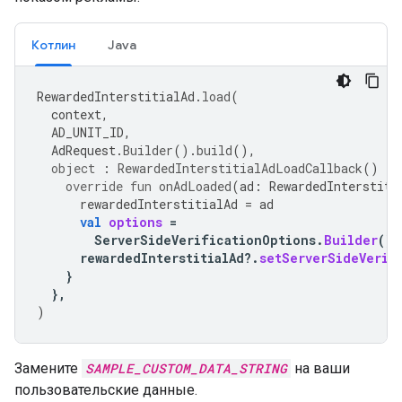
Котлин
Java
RewardedInterstitialAd
.
load
(
context
,
AD_UNIT_ID
,
AdRequest
.
Builder
().
build
(),
object
:
RewardedInterstitialAdLoadCallback
()
{
override
fun
onAdLoaded
(
ad
:
RewardedInterstiti
rewardedInterstitialAd
=
ad
val
options
=
ServerSideVerificationOptions
.
Builder
().
rewardedInterstitialAd
?.
setServerSideVerif
}
},
)
Замените
SAMPLE_CUSTOM_DATA_STRING
на ваши
пользовательские данные.