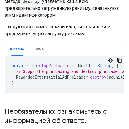
метода
destroy
удаляет из кэша всю
предварительно загруженную рекламу, связанную с
этим идентификатором.
Следующий пример показывает, как остановить
предварительную загрузку рекламы:
Котлин
Java
private
fun
stopPreloading
(
adUnitId
:
String
)
{
// Stops the preloading and destroy preloaded ads
RewardedInterstitialAdPreloader
.
destroy
(
adUnitId
}
Необязательно: ознакомьтесь с
информацией об ответе
.