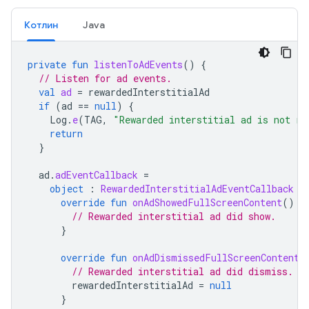
Котлин
Java
private
fun
listenToAdEvents
()
{
// Listen for ad events.
val
ad
=
rewardedInterstitialAd
if
(
ad
==
null
)
{
Log
.
e
(
TAG
,
"Rewarded interstitial ad is not re
return
}
ad
.
adEventCallback
=
object
:
RewardedInterstitialAdEventCallback
{
override
fun
onAdShowedFullScreenContent
()
{
// Rewarded interstitial ad did show.
}
override
fun
onAdDismissedFullScreenContent
(
// Rewarded interstitial ad did dismiss.
rewardedInterstitialAd
=
null
}