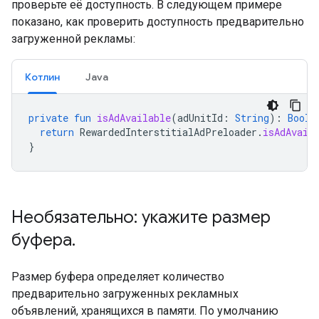
проверьте её доступность. В следующем примере
показано, как проверить доступность предварительно
загруженной рекламы:
Котлин
Java
private
fun
isAdAvailable
(
adUnitId
:
String
):
Boole
return
RewardedInterstitialAdPreloader
.
isAdAvail
}
Необязательно: укажите размер
буфера
.
Размер буфера определяет количество
предварительно загруженных рекламных
объявлений, хранящихся в памяти. По умолчанию