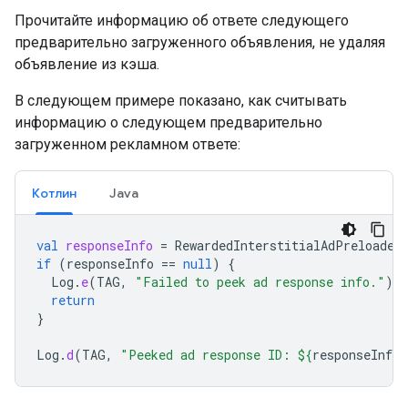
Прочитайте информацию об ответе следующего
предварительно загруженного объявления, не удаляя
объявление из кэша.
В следующем примере показано, как считывать
информацию о следующем предварительно
загруженном рекламном ответе:
Котлин
Java
val
responseInfo
=
RewardedInterstitialAdPreloader
if
(
responseInfo
==
null
)
{
Log
.
e
(
TAG
,
"Failed to peek ad response info."
)
return
}
Log
.
d
(
TAG
,
"Peeked ad response ID: 
${
responseInfo
.