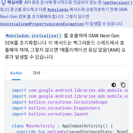
핵심사항
: API 참조 문서에 명시적으로 언급되지 않는 한 (
getVersion()
참고) 광고를 로드하고 다른
MobileAds
메서드와 상호작용하기 전에
GMA
Next-Gen SDK
를 초기화해야 합니다. 그렇지 않으면
UninitializedPropertyAccessException
이 발생할 수 있습니다.
MobileAds.initialize()
를 호출하여
GMA Next-Gen
SDK
를 초기화합니다. 이 메서드는 백그라운드 스레드에서 호
출해야 하며, 그렇지 않으면 '애플리케이션 응답 없음'(ANR) 오
류가 발생할 수 있습니다.
Kotlin
자바
import
com.google.android.libraries.ads.mobile.sdk
import
com.google.android.libraries.ads.mobile.sdk
import
kotlinx.coroutines.CoroutineScope
import
kotlinx.coroutines.Dispatchers
import
kotlinx.coroutines.launch
class
MainActivity
:
AppCompatActivity
()
{
override
fun
onCreate
(
savedInstanceState
:
Bundle