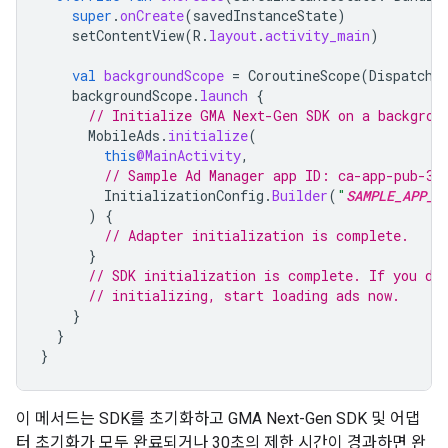
super
.
onCreate
(
savedInstanceState
)
setContentView
(
R
.
layout
.
activity_main
)
val
backgroundScope
=
CoroutineScope
(
Dispatche
backgroundScope
.
launch
{
// Initialize 
GMA Next-Gen SDK
 on a backgrou
MobileAds
.
initialize
(
this
@MainActivity
,
// Sample Ad Manager app ID: ca-app-pub-39
InitializationConfig
.
Builder
(
"
SAMPLE_APP_I
)
{
// Adapter initialization is complete.
}
// SDK initialization is complete. If you do
// initializing, start loading ads now.
}
}
}
이 메서드는 SDK를 초기화하고
GMA Next-Gen SDK
및 어댑
터 초기화가 모두 완료되거나 30초의 제한 시간이 경과하면 완