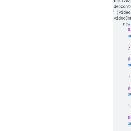
if
(
nativeA
Błędy wczytywania reklam
VideoCont
if
(
video
Informacje o odpowiedzi
videoCo
Serwer proxy Charles
new
Narzędzia podglądu i wyświetlania
@
kreacji
p
Optymalizuj
}
Bezpośredni dostęp do Ad Exchange
@
Autoryzowani sprzedawcy na potrzeby
aplikacji
p
Ustawienia globalne
}
Przychody z reklam na poziomie
wyświetleń
@
Łączenie żądań reklam natywnych
p
i banerów reklamowych
Metadane reklamy
}
MRAID
Kierowanie
@
Open Measurement
p
Przeglądarki w aplikacji