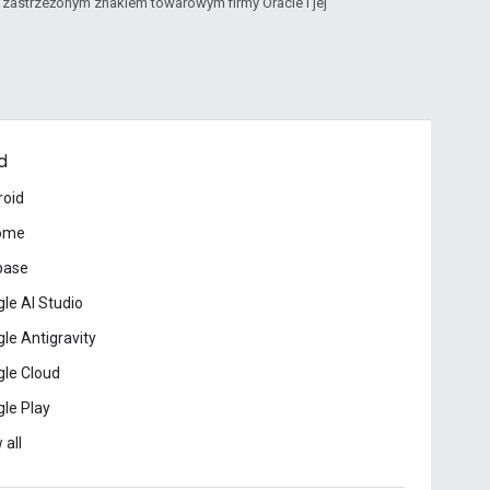
st zastrzeżonym znakiem towarowym firmy Oracle i jej
d
roid
ome
base
le AI Studio
le Antigravity
le Cloud
le Play
 all