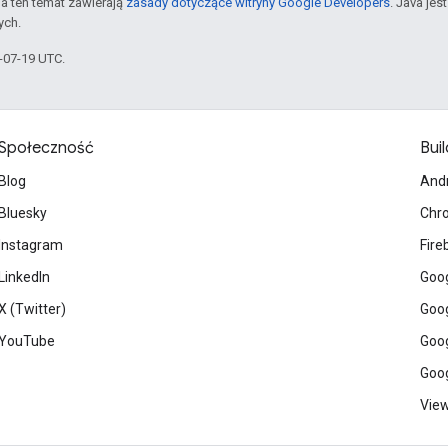
a ten temat zawierają
zasady dotyczące witryny Google Developers
. Java je
ych.
6-07-19 UTC.
Społeczność
Buil
Blog
And
Bluesky
Chr
Instagram
Fire
LinkedIn
Goog
X (Twitter)
Goog
YouTube
Goog
Goog
View