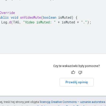
Override
ublic
void
onVideoMute
(
boolean
isMuted
)
{
Log
.
d
(
TAG
,
"Video isMuted: "
+
isMuted
+
"."
);
Czy te wskazówki były pomocne?
Prześlij opinię
j, treść tej strony jest objęta
licencją Creative Commons – uznanie autorstwa 