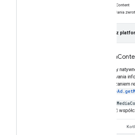
Baner
MediaContent
Pełnoekranowa
Wywołania zwrot
Natywna
Wczytywanie reklamy natywnej
Wyświetlanie reklamy natywnej
Wybierz platfo
Wyświetlanie pełnoekranowych
reklam natywnych
Określanie stylu reklam natywnych
w interfejsie
Media
Conte
Używanie niestandardowych
formatów reklam natywnych
Reklamy natywne
Ustawianie funkcji zaawansowanych
uzyskiwania info
Sprawdzanie reklam natywnych
odtwarzaniem re
Odpowiadanie na zdarzenia wideo
NativeAd.get
Z nagrodą
Reklama pełnoekranowa z nagrodą
Obiekt
MediaC
uzyskać współczy
Integracja zapośredniczenia
Konfigurowanie zapośredniczenia
Java
Kotl
Wybieranie źródeł reklam