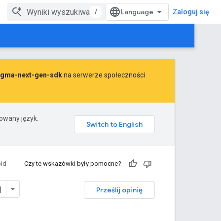
/
Zaloguj się
gma-next-gen-sdk
na serwerze społeczności
rowany język.
id
Czy te wskazówki były pomocne?
Prześlij opinię