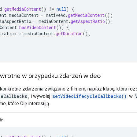
d
.
getMediaContent
()
!=
null
)
{
ent
mediaContent
=
nativeAd
.
getMediaContent
();
iaAspectRatio
=
mediaContent
.
getAspectRatio
();
Content
.
hasVideoContent
())
{
uration
=
mediaContent
.
getDuration
();
wrotne w przypadku zdarzeń wideo
konkretne zdarzenia związane z filmem, napisz klasę, która roz
leCallbacks
, i wywołaj
setVideoLifecycleCallbacks()
w
e, które Cię interesują.
in