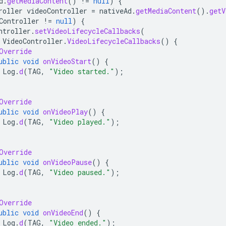
d
.
getMediaContent
()
!=
null
)
{
roller
videoController
=
nativeAd
.
getMediaContent
().
getV
Controller
!=
null
)
{
ntroller
.
setVideoLifecycleCallbacks
(
VideoController
.
VideoLifecycleCallbacks
()
{
Override
ublic
void
onVideoStart
()
{
Log
.
d
(
TAG
,
"Video started."
);
Override
ublic
void
onVideoPlay
()
{
Log
.
d
(
TAG
,
"Video played."
);
Override
ublic
void
onVideoPause
()
{
Log
.
d
(
TAG
,
"Video paused."
);
Override
ublic
void
onVideoEnd
()
{
Log
.
d
(
TAG
,
"Video ended."
);