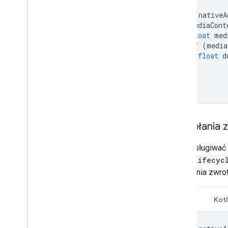
Integrowanie źródeł reklam
if
(
nativeA
Rozwiązywanie problemów
MediaCont
z określaniem stawek
float
med
Utwórz zdarzenia niestandardowe
if
(
media
float
d
Zarządzanie prywatnością
}
Strategie
}
Tryby wyświetlania reklam
Ujawnianie danych w Google Play
Zasady dotyczące danych o dokładnej
lokalizacji
Wywołania z
Amerykańskie przepisy stanowe
dotyczące ochrony prywatności
Aby obsługiwać 
Platforma do personalizowania
VideoLifecyc
wiadomości wyświetlanych
użytkownikom (UMP)
wywołania zwrotn
Rozwiązywanie problemów
Java
Kotl
z reklamami
Inspektor reklam
Testowanie typów kreacji