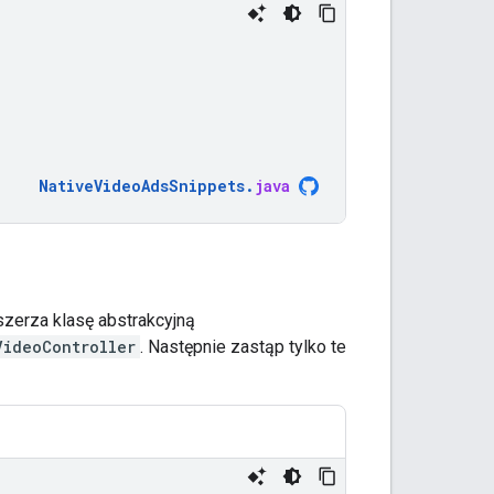
NativeVideoAdsSnippets
.
java
szerza klasę abstrakcyjną
VideoController
. Następnie zastąp tylko te