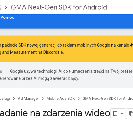
K
GMA Next-Gen SDK for Android
Pomoc
ą o pakiecie SDK nowej generacji do reklam mobilnych Google na kanale
#
g and Measurement na Discordzie.
Google używa technologii AI do tłumaczenia treści na Twój prefe
nerowane przez AI mogą zawierać błędy.
Usługi
Ad Manager
Mobile Ads SDK
GMA Next-Gen SDK for Andro
danie na zdarzenia wideo