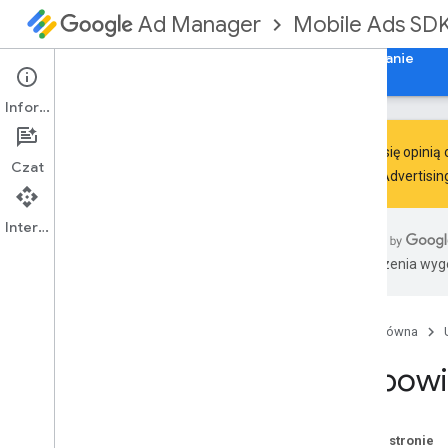
Mobile Ads SD
Ad Manager
Przewodniki
Materiały referencyjne
Pobieranie
Informacje
Podziel się opini
Czat
Google Advertisin
Konfigurowanie pakietu SDK nowej
generacji do reklam mobilnych Google
Interfejs API
Informacje o wersjach
Tłumaczenia wyge
wycofanie i wycofanie
Migracja z pakietu SDK do reklam
mobilnych Google (starszego)
Włącz reklamy testowe
Strona główna
Korzystanie z umiejętności agenta
Odpowia
Wybór formatu reklamy
Otwarcie aplikacji
Na tej stronie