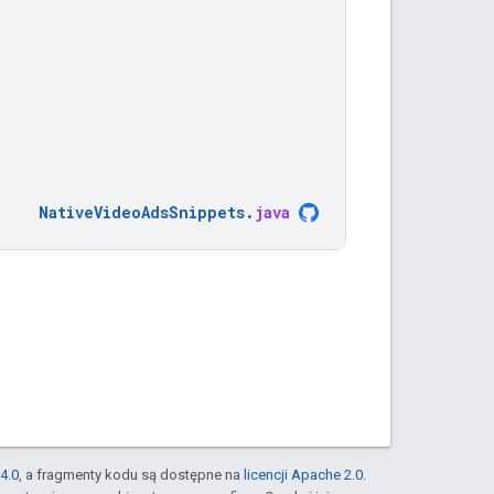
NativeVideoAdsSnippets
.
java
4.0
, a fragmenty kodu są dostępne na
licencji Apache 2.0
.