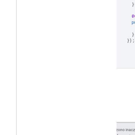
}
@
p
}
});
}
}
O ile nie stwierdzono inacze