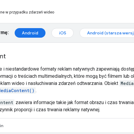
ne w przypadku zdarzeń wideo
rmę:
Android
iOS
Android (starsza wersj
nt
 i niestandardowe formaty reklam natywnych zapewniają dostę
rmacji o treściach multimedialnych, które mogą być filmem lub 
klam wideo i nasłuchiwania zdarzeń odtwarzania. Obiekt
Media
MediaContent()
.
ontent
zawiera informacje takie jak format obrazu i czas trwania
nnik proporcji i czas trwania reklamy natywnej.
in