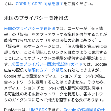
くは、
GDPR と GDPR 同意を渡す
をご覧ください。
米国のプライバシー関連州法
米国のプライバシー関連州法
では、ユーザーが「個人情
報」の「販売」をオプトアウトする権利を付与することが
義務付けられています（用語は法律の定義に基づく）。
「販売者」のホームページには、「個人情報を第三者に売
却しない」ことを明記したリンクを目立つように表示する
ことによってオプトアウトの手段を提供する必要がありま
す。
米国のプライバシー関連州法遵守ガイド
では、Google
広告の配信で
制限付きデータ処理
を有効にできますが、
Google がこの設定をメディエーション チェーン内の各広
告ネットワークに適用することはできません。そのため、
メディエーション チェーン内で個人情報の販売に関与す
る可能性のある広告ネットワークを特定し、各ネットワー
クのガイダンスに沿って州法を遵守する必要があります。
PubMatic は、
UMP SDK
を含む、
Google の追加同意の仕