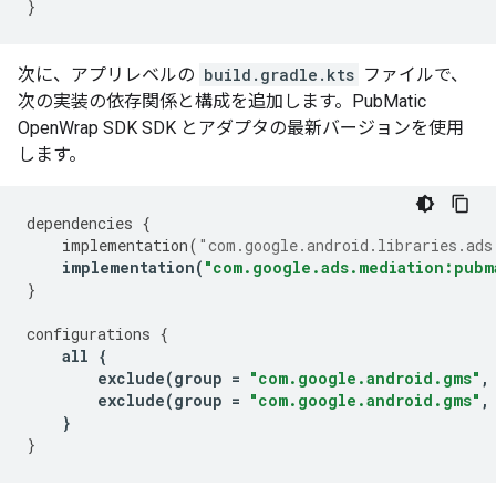
}
次に、アプリレベルの
build.gradle.kts
ファイルで、
次の実装の依存関係と構成を追加します。PubMatic
OpenWrap SDK SDK とアダプタの最新バージョンを使用
します。
dependencies
{
implementation
(
"com.google.android.libraries.ads
implementation
(
"com.google.ads.mediation:pubm
}
configurations
{
all
{
exclude
(
group
=
"com.google.android.gms"
,
exclude
(
group
=
"com.google.android.gms"
,
}
}