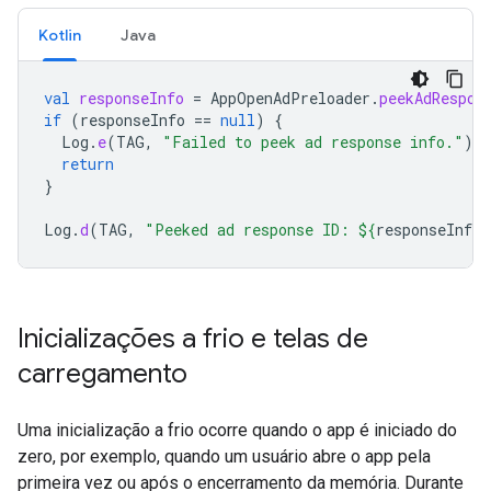
Kotlin
Java
val
responseInfo
=
AppOpenAdPreloader
.
peekAdRespon
if
(
responseInfo
==
null
)
{
Log
.
e
(
TAG
,
"Failed to peek ad response info."
)
return
}
Log
.
d
(
TAG
,
"Peeked ad response ID: 
${
responseInfo
.
Inicializações a frio e telas de
carregamento
Uma inicialização a frio ocorre quando o app é iniciado do
zero, por exemplo, quando um usuário abre o app pela
primeira vez ou após o encerramento da memória. Durante