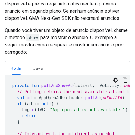
disponível e pré-carrega automaticamente o próximo
anúncio em segundo plano. Se nenhum anúncio estiver
disponível,
GMA Next-Gen SDK
não retornará anúncios.
Quando você tiver um objeto de anúncio disponível, chame
o método
show
para mostrar o anúncio. O exemplo a
seguir mostra como recuperar e mostrar um anúncio pré-
carregado:
Kotlin
Java
private
fun
pollAndShowAd
(
activity
:
Activity
,
adUn
// Polling returns the next available ad and loa
val
ad
=
AppOpenAdPreloader
.
pollAd
(
adUnitId
)
if
(
ad
==
null
)
{
Log
.
e
(
TAG
,
"App open ad is not available."
)
return
}
// Interact with the ad object as needed.