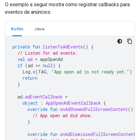
O exemplo a seguir mostra como registrar callbacks para
eventos de anúncios:
Kotlin
Java
private
fun
listenToAdEvents
()
{
// Listen for ad events.
val
ad
=
appOpenAd
if
(
ad
==
null
)
{
Log
.
e
(
TAG
,
"App open ad is not ready yet."
)
return
}
ad
.
adEventCallback
=
object
:
AppOpenAdEventCallback
{
override
fun
onAdShowedFullScreenContent
()
{
// App open ad did show.
}
override
fun
onAdDismissedFullScreenContent
(