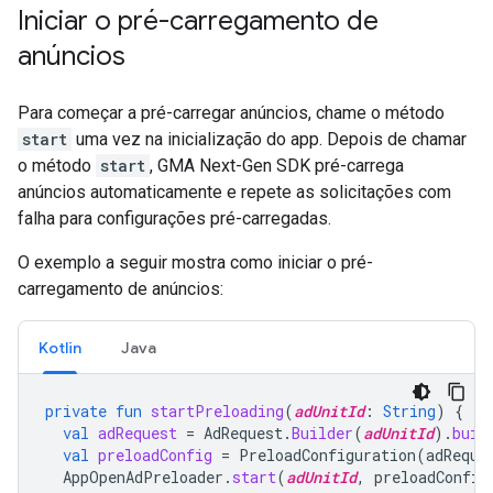
Iniciar o pré-carregamento de
anúncios
Para começar a pré-carregar anúncios, chame o método
start
uma vez na inicialização do app. Depois de chamar
o método
start
,
GMA Next-Gen SDK
pré-carrega
anúncios automaticamente e repete as solicitações com
falha para configurações pré-carregadas.
O exemplo a seguir mostra como iniciar o pré-
carregamento de anúncios:
Kotlin
Java
private
fun
startPreloading
(
adUnitId
:
String
)
{
val
adRequest
=
AdRequest
.
Builder
(
adUnitId
).
buil
val
preloadConfig
=
PreloadConfiguration
(
adReque
AppOpenAdPreloader
.
start
(
adUnitId
,
preloadConfig