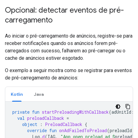
Opcional: detectar eventos de pré-
carregamento
Ao iniciar o pré-carregamento de anúncios, registre-se para
receber notificações quando os anúncios forem pré-
carregados com sucesso, falharem ao pré-carregar ou o
cache de anúncios estiver esgotado.
O exemplo a seguir mostra como se registrar para eventos
de pré-carregamento de anúncios:
Kotlin
Java
private
fun
startPreloadingWithCallback
(
adUnitId
:
val
preloadCallback
=
object
:
PreloadCallback
{
override
fun
onAdFailedToPreload
(
preloadId
:
Log
.
d
(
TAG
,
"App open preload ad 
$
preloadId