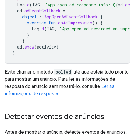
Log
.
d
(
TAG
,
"App open ad response info: 
${
ad
.
getR
ad
.
adEventCallback
=
object
:
AppOpenAdEventCallback
{
override
fun
onAdImpression
()
{
Log
.
d
(
TAG
,
"App open ad recorded an impres
}
}
ad
.
show
(
activity
)
}
Evite chamar o método
pollAd
até que esteja tudo pronto
para mostrar um anúncio. Para ler as informações de
resposta do anúncio sem mostrá-lo, consulte
Ler as
informações de resposta
.
Detectar eventos de anúncios
Antes de mostrar o anúncio, detecte eventos de anúncios.