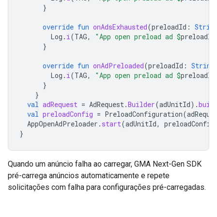
}
override
fun
onAdsExhausted
(
preloadId
:
Strin
Log
.
i
(
TAG
,
"App open preload ad 
$
preloadId
}
override
fun
onAdPreloaded
(
preloadId
:
String
Log
.
i
(
TAG
,
"App open preload ad 
$
preloadId
}
}
val
adRequest
=
AdRequest
.
Builder
(
adUnitId
).
buil
val
preloadConfig
=
PreloadConfiguration
(
adReque
AppOpenAdPreloader
.
start
(
adUnitId
,
preloadConfig
}
Quando um anúncio falha ao carregar,
GMA Next-Gen SDK
pré-carrega anúncios automaticamente e repete
solicitações com falha para configurações pré-carregadas.