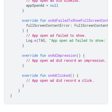
// App open ad did dismiss.
appOpenAd
=
null
}
override
fun
onAdFailedToShowFullScreenConte
fullScreenContentError
:
FullScreenContentE
)
{
// App open ad failed to show.
Log
.
e
(
TAG
,
"App open ad failed to show: 
${
}
override
fun
onAdImpression
()
{
// App open ad did record an impression.
}
override
fun
onAdClicked
()
{
// App open ad did record a click.
}
}
}