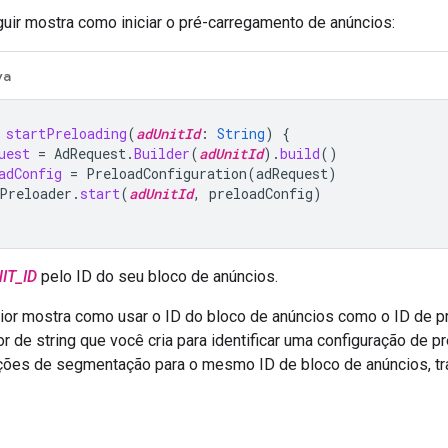
uir mostra como iniciar o pré-carregamento de anúncios:
va
startPreloading
(
adUnitId
:
String
)
{
uest
=
AdRequest
.
Builder
(
adUnitId
).
build
()
adConfig
=
PreloadConfiguration
(
adRequest
)
Preloader
.
start
(
adUnitId
,
preloadConfig
)
IT_ID
pelo ID do seu bloco de anúncios.
ior mostra como usar o ID do bloco de anúncios como o ID de 
or de string que você cria para identificar uma configuração de 
ações de segmentação para o mesmo ID de bloco de anúncios, tra