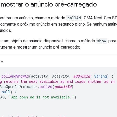
 mostrar o anúncio pré-carregado
mostrar um anúncio, chame o método
pollAd
.
GMA Next-Gen S
icamente o próximo anúncio em segundo plano. Se nenhum anúnci
úncios.
er um objeto de anúncio disponível, chame o método
show
para 
uperar e mostrar um anúncio pré-carregado:
va
pollAndShowAd
(
activity
:
Activity
,
adUnitId
:
String
)
{
g returns the next available ad and loads another ad in 
AppOpenAdPreloader
.
pollAd
(
adUnitId
)
null
)
{
TAG
,
"App open ad is not available."
)