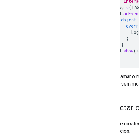
// Intera
Log
.
d
(
TA
ad
.
adEven
object
overr
Log
}
}
ad
.
show
(
a
}
Evite chamar o
anúncio sem mos
Detectar 
Antes de mostra
de anúncios: