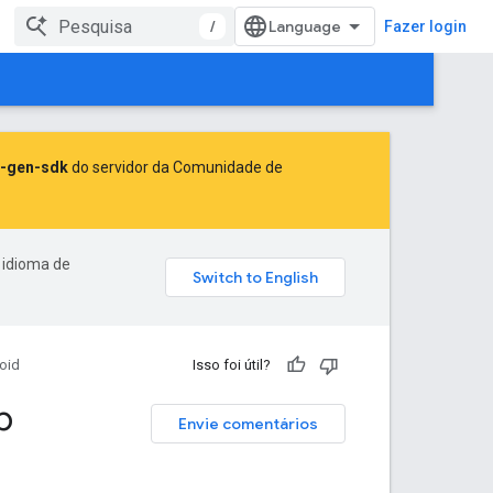
/
Fazer login
-gen-sdk
do servidor da Comunidade de
 idioma de
oid
Isso foi útil?
p
Envie comentários