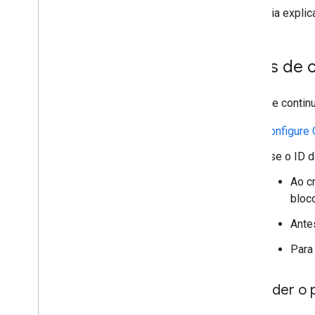
Plataforma de mensagens para
Este guia explic
usuários (UMP)
Solucionar problemas com
Antes de 
anúncios
Ad Inspector
Testar tipos de criativos
Antes de continu
Erros de carregamento de anúncios
Configure
Informações da resposta
Proxy Charles
Use o ID d
Creative preview e ferramentas de
exibição
Ao c
bloc
Otimizar
Ante
Acesso direto ao Ad Exchange
Vendedores autorizados do inventário
Para
de anúncios de apps
Configurações globais
Entender o 
Receita de publicidade no nível da
impressão