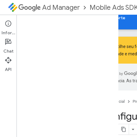
Mobile Ads SD
Ad Manager
Guias
Referência
Fazer download
Suporte
Informações
Compartilhe seu 
Chat
publicidade e med
Configurar o SDK do GMA Next-Gen
Notas da versão
API
Descontinuação e desativação
preferência. As t
Migrar do SDK dos anúncios para
dispositivos móveis do Google
(legado)
Ativar anúncios de teste
Página inicial
Pr
Usar habilidades do agente
Configu
Escolher um formato de anúncio
Abertura do app