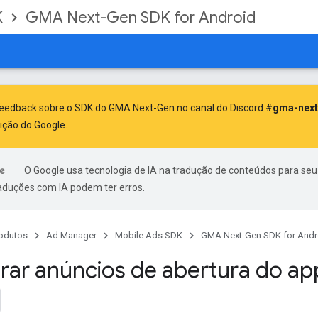
K
GMA Next-Gen SDK for Android
feedback sobre o SDK do GMA Next-Gen no canal do Discord
#gma-next
ição do Google.
O Google usa tecnologia de IA na tradução de conteúdos para seu
raduções com IA podem ter erros.
odutos
Ad Manager
Mobile Ads SDK
GMA Next-Gen SDK for Andr
rar anúncios de abertura do ap