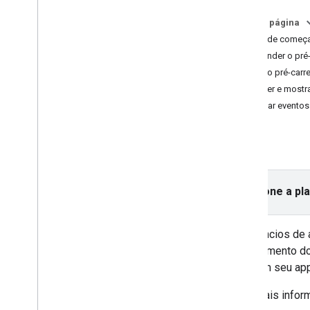
Banner
Intersticial
Nesta página
Nativo
Antes de começ
Premiado
Entender o pr
Intersticial premiado
Iniciar o pré-ca
Receber e mostra
Integrar a mediação
Detectar eventos
Configurar a mediação
Escolher origens de anúncios
SDK.
Integrar origens de anúncios
Resolver problemas com lances
Criar eventos personalizados
Selecione a pl
Controlar a privacidade
Os anúncios de 
Estratégias
carregamento do
Modos de veiculação de anúncios
colocam seu app
Divulgação de dados do Google Play
Política de dados de local exato
Para mais infor
Leis Estaduais de Privacidade dos EUA