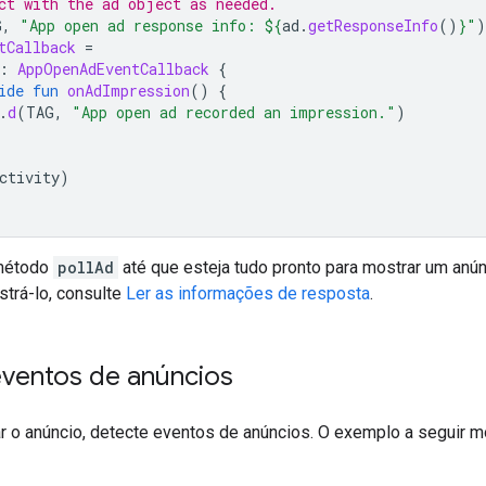
ct with the ad object as needed.
G
,
"App open ad response info: 
${
ad
.
getResponseInfo
()
}
"
)
tCallback
=
:
AppOpenAdEventCallback
{
ide
fun
onAdImpression
()
{
.
d
(
TAG
,
"App open ad recorded an impression."
)
ctivity
)
 método
pollAd
até que esteja tudo pronto para mostrar um anún
trá-lo, consulte
Ler as informações de resposta
.
eventos de anúncios
r o anúncio, detecte eventos de anúncios. O exemplo a seguir m