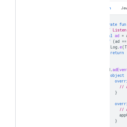
Kotlin
Ja
private
fun
// Listen
val
ad
=
if
(
ad
==
Log
.
e
(
T
return
}
ad
.
adEven
object
overr
// 
}
overr
// 
app
}