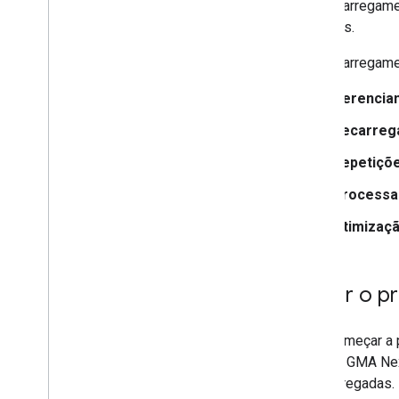
Combinar solicitações de anúncios
O pré-carregam
nativos e de banner
anúncios.
Metadados do anúncio
MRAID
O pré-carregame
Segmentação
Gerencia
Open Measurement
Navegadores no app
Recarreg
Repetiçõ
Processa
Otimizaç
Iniciar o 
Para começar a 
start
,
GMA Ne
pré-carregadas.