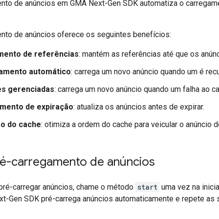
ento de anúncios em
GMA Next-Gen SDK
automatiza o carregam
nto de anúncios oferece os seguintes benefícios:
mento de referências
: mantém as referências até que os anún
amento automático
: carrega um novo anúncio quando um é rec
es gerenciadas
: carrega um novo anúncio quando um falha ao ca
mento de expiração
: atualiza os anúncios antes de expirar.
ão do cache
: otimiza a ordem do cache para veicular o anúncio d
pré-carregamento de anúncios
pré-carregar anúncios, chame o método
start
uma vez na inici
xt-Gen SDK
pré-carrega anúncios automaticamente e repete as s