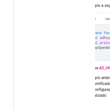
O exemplo a seg
Kotlin
Ja
private
fun
val
adReq
val
prelo
AppOpenAd
}
Substitua
AD_UN
O exemplo anter
é um identificad
várias configur
personalizado.