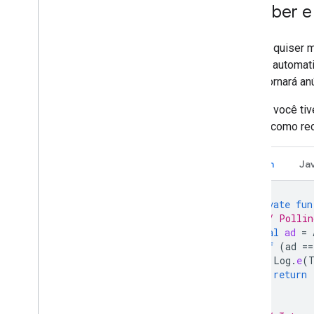
Receber e
Quando quiser 
carrega automat
não retornará an
Quando você tiv
mostra como rec
Kotlin
Ja
private
fun
// Pollin
val
ad
=
if
(
ad
==
Log
.
e
(
return
}