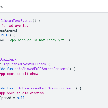
va
listenToAdEvents
()
{
 for ad events.
appOpenAd
null
)
{
AG
,
"App open ad is not ready yet."
)
tCallback
=
:
AppOpenAdEventCallback
{
ide
fun
onAdShowedFullScreenContent
()
{
App open ad did show.
ide
fun
onAdDismissedFullScreenContent
()
{
App open ad did dismiss.
OpenAd
=
null