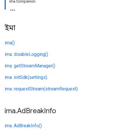
ima.Companion
ইমা
ima()
ima. disableLogging()
ima. getStreamManager()
ima. initSdk(settings)
ima. requestStream(streamRequest)
ima
.
Ad
Break
Info
ima. AdBreakInfo()