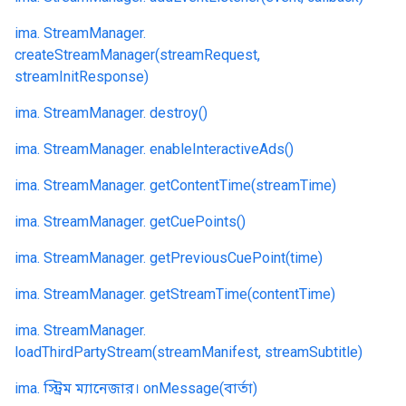
ima. StreamManager.
createStreamManager(streamRequest,
streamInitResponse)
ima. StreamManager. destroy()
ima. StreamManager. enableInteractiveAds()
ima. StreamManager. getContentTime(streamTime)
ima. StreamManager. getCuePoints()
ima. StreamManager. getPreviousCuePoint(time)
ima. StreamManager. getStreamTime(contentTime)
ima. StreamManager.
loadThirdPartyStream(streamManifest, streamSubtitle)
ima. স্ট্রিম ম্যানেজার। onMessage(বার্তা)