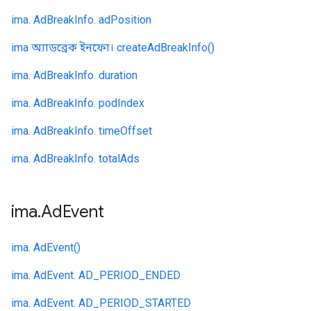
ima. AdBreakInfo. adPosition
ima অ্যাডব্রেক ইনফো। createAdBreakInfo()
ima. AdBreakInfo. duration
ima. AdBreakInfo. podIndex
ima. AdBreakInfo. timeOffset
ima. AdBreakInfo. totalAds
ima
.
Ad
Event
ima. AdEvent()
ima. AdEvent. AD_PERIOD_ENDED
ima. AdEvent. AD_PERIOD_STARTED