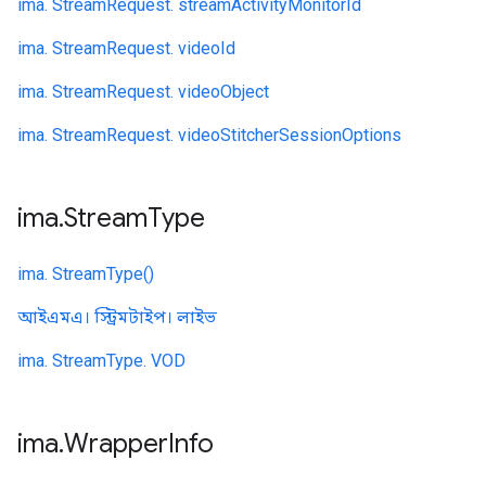
ima. StreamRequest. streamActivityMonitorId
ima. StreamRequest. videoId
ima. StreamRequest. videoObject
ima. StreamRequest. videoStitcherSessionOptions
ima
.
Stream
Type
ima. StreamType()
আইএমএ। স্ট্রিমটাইপ। লাইভ
ima. StreamType. VOD
ima
.
Wrapper
Info