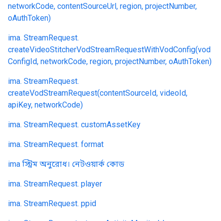
networkCode, contentSourceUrl, region, projectNumber,
oAuthToken)
ima. StreamRequest.
createVideoStitcherVodStreamRequestWithVodConfig(vod
ConfigId, networkCode, region, projectNumber, oAuthToken)
ima. StreamRequest.
createVodStreamRequest(contentSourceId, videoId,
apiKey, networkCode)
ima. StreamRequest. customAssetKey
ima. StreamRequest. format
ima স্ট্রিম অনুরোধ। নেটওয়ার্ক কোড
ima. StreamRequest. player
ima. StreamRequest. ppid