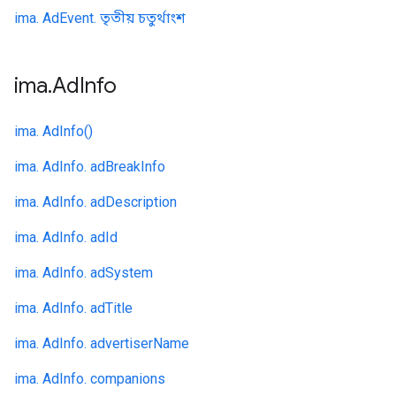
ima. AdEvent. তৃতীয় চতুর্থাংশ
ima
.
Ad
Info
ima. AdInfo()
ima. AdInfo. adBreakInfo
ima. AdInfo. adDescription
ima. AdInfo. adId
ima. AdInfo. adSystem
ima. AdInfo. adTitle
ima. AdInfo. advertiserName
ima. AdInfo. companions