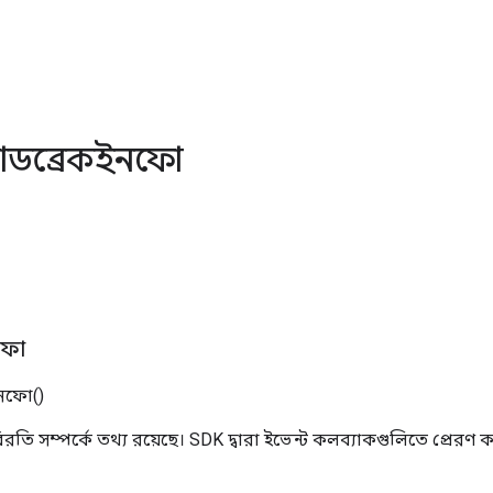
যাডব্রেকইনফো
নফো
ইনফো()
রতি সম্পর্কে তথ্য রয়েছে। SDK দ্বারা ইভেন্ট কলব্যাকগুলিতে প্রেরণ ক