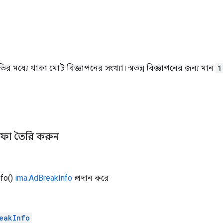
র মধ্যে থাকা মোট বিজ্ঞাপনের সংখ্যা। স্বতন্ত্র বিজ্ঞাপনের জন্য মান
1
নফো তৈরি করুন
fo()
ima.AdBreakInfo
প্রদান করে
eakInfo