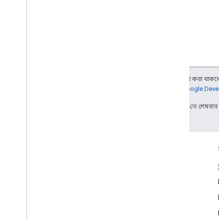
অন্য কিছু উল্লেখ না করা থাকলে,
আরও জানতে,
Google Devel
2025-11-17 UTC-তে শেষবা
জুড়ে থাকা
Google Developer Program
Google Developer Groups
Google Developer Experts
Accelerators