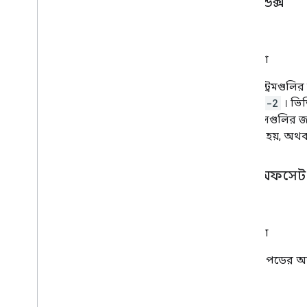
পডইন্ডেক্স
স্থির
পূর্ণসংখ্যা
লাইভ স্ট্রিমগুলি
ডিফল্ট
-2
। ভিড
মিডরোলগুলির জন
অংশ না হয়, অথব
টাইমঅফসেট
স্থির
পূর্ণসংখ্যা
কন্টেন্টে পডের অ
করে।