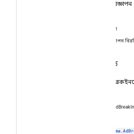
মোট বিজ্ঞাপন
স্থির
পূর্ণসংখ্যা
এই বিজ্ঞাপন বিরতি
পদ্ধতি
অ্যাডব্রেকই
স্থির
createAdBreakIn
রিটার্নস
ima.AdBr