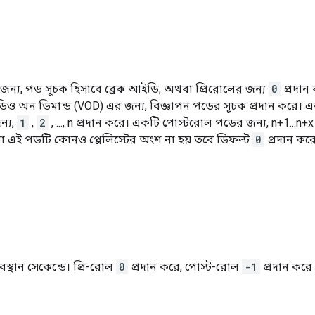
র জন্য, পড সূচক হিসাবে ব্রেক আইডি, অথবা প্রিরোলের জন্য
0
প্রদান
িও অন ডিমান্ড (VOD) এর জন্য, বিজ্ঞাপন পডের সূচক প্রদান করে। 
্য,
1
,
2
, ..., n প্রদান করে। একটি পোস্টরোল পডের জন্য, n+1...n
া এই পডটি কোনও প্লেলিস্টের অংশ না হয় তবে ডিফল্ট
0
প্রদান কর
বস্থান সেকেন্ডে। প্রি-রোল
0
প্রদান করে, পোস্ট-রোল
-1
প্রদান করে