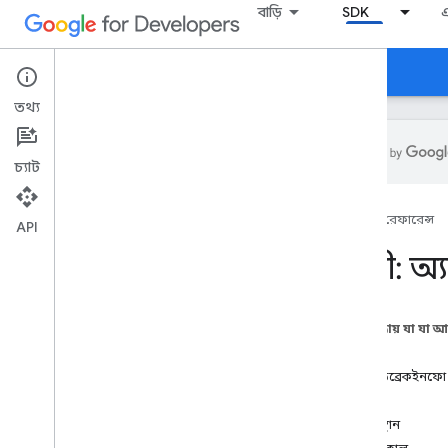
বাড়ি
SDK
নির্দেশিকা
রেফারেন্স
ডাউনলোড করুন
তথ্য
চ্যাট
API রেফারেন্স
SDK
রেফারেন্স
অ্যাডব্রেক ইনফো
API
অ্যাড ইভেন্ট
শ্রেণী: অ
অ্যাডইনফো
সঙ্গী
,
সঙ্গী
,
সহচর
ক্যুপয়েন্ট
এই পৃষ্ঠায় যা যা 
ত্রুটি
নির্মাতা
Error
Event
অ্যাডব্রেকইনফো
ইমা
বৈশিষ্ট্য
লগ ইভেন্ট
অবস্থান
প্লেয়ার