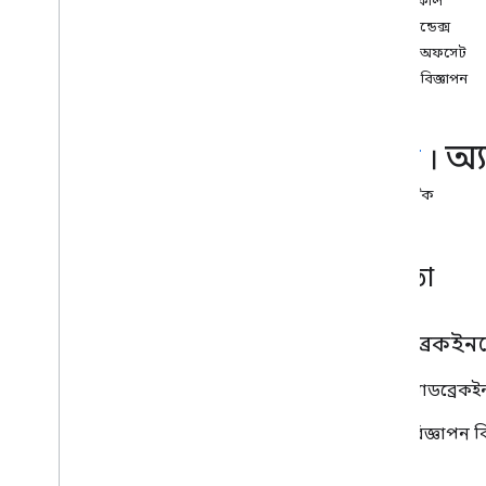
সময়কাল
স্ট্রিম ফরম্যাট
পডইন্ডেক্স
স্ট্রিম ইনফো
টাইমঅফসেট
স্ট্রিম ম্যানেজার
মোট বিজ্ঞাপন
স্ট্রিম অনুরোধ
স্ট্রিম টাইপ
অ্
র‍্যাপারইনফো
আমি
।
সব সূচক
ক্লাস
স্ট্যাটিক
নির্মাতা
অ্যাডব্রেকই
নতুন অ্যাডব্রেক
একটি বিজ্ঞাপন বি