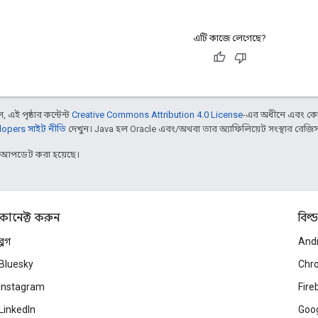
এটি কাজে লেগেছে?
 এই পৃষ্ঠার কন্টেন্ট
Creative Commons Attribution 4.0 License
-এর অধীনে এবং কো
opers সাইট নীতি
দেখুন। Java হল Oracle এবং/অথবা তার অ্যাফিলিয়েট সংস্থার রেজিস্টার
র আপডেট করা হয়েছে।
কানেক্ট করুন
বিল্ড
ব্লগ
And
Bluesky
Chr
Instagram
Fire
LinkedIn
Goog