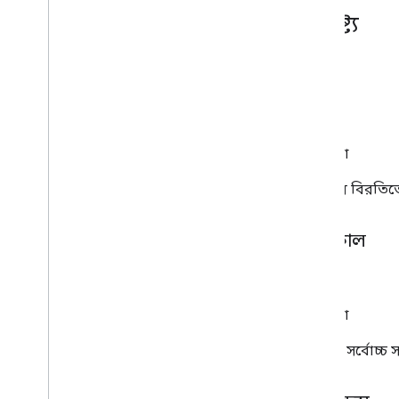
বৈশিষ্ট্য
অবস্থান
স্থির
পূর্ণসংখ্যা
বিজ্ঞাপন বিরতিতে 
সময়কাল
স্থির
পূর্ণসংখ্যা
বিরতির সর্বোচ্চ