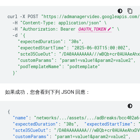
curl
-X
POST
"https://admanagervideo.googleapis.com/
-H
"Content-Type: application/json"
\
-H
"Authorization: Bearer 
OAUTH_TOKEN
"
\
-d
'{
    "expectedDuration": "30s",
    "expectedStartTime": "2025-06-03T15:00:00Z",
    "scte35CueOut": "/DA0AAAAAAAA///wBQb+cr0AUAAeAhx
    "customParams": "param1=value1&param2=value2",
    "podTemplateName": "podtemplate"
  }'
如果成功，您會看到下列 JSON 回應：
{
"name"
:
"networks/.../assets/.../adBreaks/bcc402a6
"expectedDuration"
:
"30s"
,
"expectedStartTime"
:
"scte35CueOut"
:
"/DA0AAAAAAAA///wBQb+cr0AUAAeAhxD
"customParams"
:
"param1=value1&param2=value2"
,