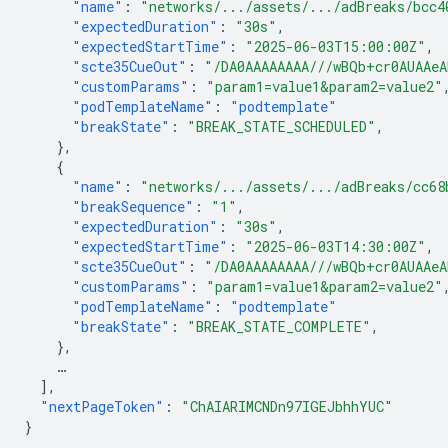
"name"
:
"networks/.../assets/.../adBreaks/bcc4
"expectedDuration"
:
"30s"
,
"expectedStartTime"
:
"2025-06-03T15:00:00Z"
,
"scte35CueOut"
:
"/DA0AAAAAAAA///wBQb+cr0AUAAeA
"customParams"
:
"param1=value1&param2=value2"
"podTemplateName"
:
"podtemplate"
"breakState"
:
"BREAK_STATE_SCHEDULED"
,
},
{
"name"
:
"networks/.../assets/.../adBreaks/cc68
"breakSequence"
:
"1"
,
"expectedDuration"
:
"30s"
,
"expectedStartTime"
:
"2025-06-03T14:30:00Z"
,
"scte35CueOut"
:
"/DA0AAAAAAAA///wBQb+cr0AUAAeA
"customParams"
:
"param1=value1&param2=value2"
"podTemplateName"
:
"podtemplate"
"breakState"
:
"BREAK_STATE_COMPLETE"
,
},
…
],
"nextPageToken"
:
"ChAIARIMCNDn97IGEJbhhYUC"
}