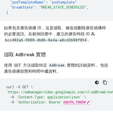
"podTemplateName"
:
"podtemplate"
"breakState"
:
"BREAK_STATE_SCHEDULED"
,
}
結果包含廣告插播 ID，這是擷取、修改或刪除廣告插播時
的必要資訊。在範例回應中，建立的廣告時段 ID 為
bcc402a6-9880-4b8b-8e4a-a8cd3688f854
。
擷取
Ad
Break
實體
使用
GET
方法擷取特定
AdBreak
實體的詳細資料， 包括
廣告插播狀態和時間中繼資料。
curl
-X
GET
\
'https://admanagervideo.googleapis.com/v1/adBreak/ne
-H
'Content-Type: application/json'
\
-H
'Authorization: Bearer 
OAUTH_TOKEN
'