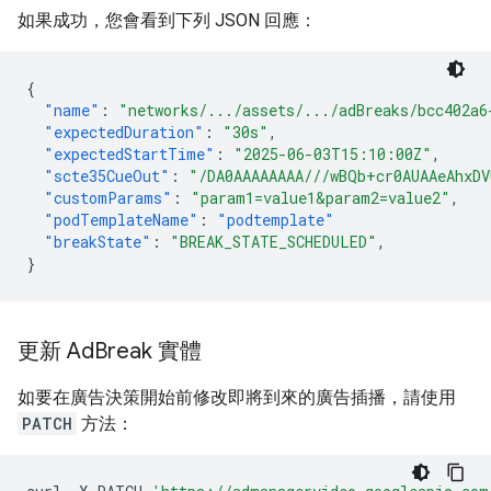
如果成功，您會看到下列 JSON 回應：
{
"name"
:
"networks/.../assets/.../adBreaks/bcc402a6
"expectedDuration"
:
"30s"
,
"expectedStartTime"
:
"2025-06-03T15:10:00Z"
,
"scte35CueOut"
:
"/DA0AAAAAAAA///wBQb+cr0AUAAeAhxD
"customParams"
:
"param1=value1&param2=value2"
,
"podTemplateName"
:
"podtemplate"
"breakState"
:
"BREAK_STATE_SCHEDULED"
,
}
更新 Ad
Break 實體
如要在廣告決策開始前修改即將到來的廣告插播，請使用
PATCH
方法：