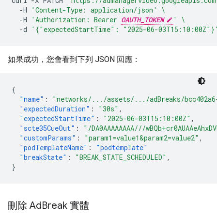
curl
-X
PATCH
'https://admanagervideo.googleapis.com
-H
'Content-Type: application/json'
\
-H
'Authorization: Bearer 
OAUTH_TOKEN
'
\
-d
'{"expectedStartTime": "2025-06-03T15:10:00Z"}
如果成功，您會看到下列 JSON 回應：
{
"name"
:
"networks/.../assets/.../adBreaks/bcc402a6
"expectedDuration"
:
"30s"
,
"expectedStartTime"
:
"2025-06-03T15:10:00Z"
,
"scte35CueOut"
:
"/DA0AAAAAAAA///wBQb+cr0AUAAeAhxD
"customParams"
:
"param1=value1&param2=value2"
,
"podTemplateName"
:
"podtemplate"
"breakState"
:
"BREAK_STATE_SCHEDULED"
,
}
刪除 Ad
Break 實體