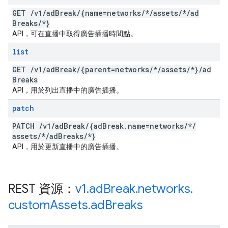
GET
/
v1
/
ad
Break
/
{name=networks
/
*
/
assets
/
*
/
ad
Breaks
/
*}
API，可在直播中取得廣告插播時間點。
list
GET
/
v1
/
ad
Break
/
{parent=networks
/
*
/
assets
/
*}
/
ad
Breaks
API，用於列出直播中的廣告插播。
patch
PATCH
/
v1
/
ad
Break
/
{ad
Break
.
name=networks
/
*
/
assets
/
*
/
ad
Breaks
/
*}
API，用於更新直播中的廣告插播。
REST 資源：
v1
.
ad
Break
.
networks
.
custom
Assets
.
ad
Breaks