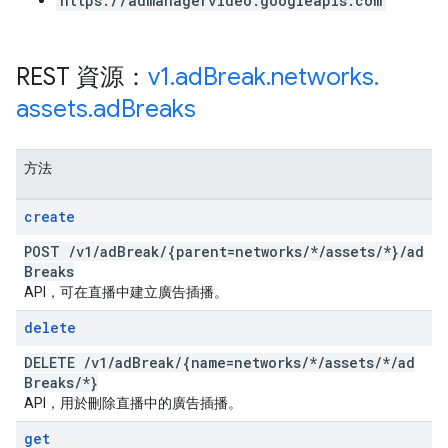
https://admanagervideo.googleapis.com
REST 資源：
v1
.
ad
Break
.
networks
.
assets
.
ad
Breaks
方法
create
POST
/
v1
/
ad
Break
/
{parent=networks
/
*
/
assets
/
*}
/
ad
Breaks
API，可在直播中建立廣告插播。
delete
DELETE
/
v1
/
ad
Break
/
{name=networks
/
*
/
assets
/
*
/
ad
Breaks
/
*}
API，用於刪除直播中的廣告插播。
get