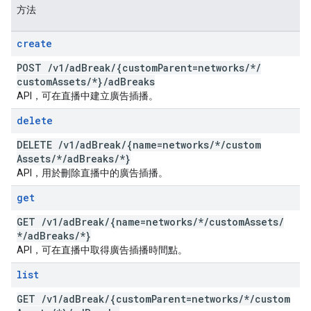
方法
create
POST
/
v1
/
ad
Break
/
{custom
Parent=networks
/
*
/
custom
Assets
/
*}
/
ad
Breaks
API，可在直播中建立廣告插播。
delete
DELETE
/
v1
/
ad
Break
/
{name=networks
/
*
/
custom
Assets
/
*
/
ad
Breaks
/
*}
API，用於刪除直播中的廣告插播。
get
GET
/
v1
/
ad
Break
/
{name=networks
/
*
/
custom
Assets
/
*
/
ad
Breaks
/
*}
API，可在直播中取得廣告插播時間點。
list
GET
/
v1
/
ad
Break
/
{custom
Parent=networks
/
*
/
custom