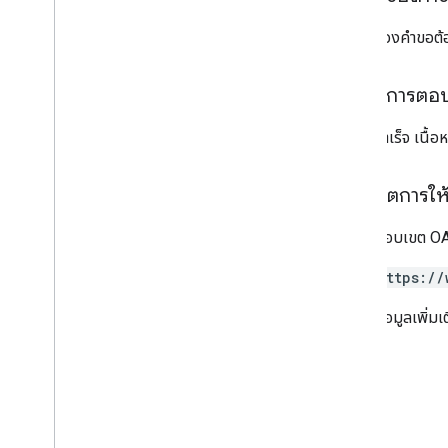
v1
เนื้อหาของคำขอต้อ
แหล่งข้อมูลอื่นๆ
เนื้อหาการตอ
ชื่อผู้ผลิต Android
ค่าของโมเดล Chrome OS
หากทำสำเร็จ เนื้
ปัญหาที่ทราบ
ขอบเขตการให้ส
ต้องใช้ขอบเขต OAu
https://
สำหรับข้อมูลเพิ่มเต