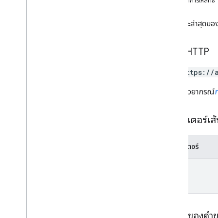
ขอบเขตการให้สิทธิ์
ประเภท
รับสถานะล่าสุดของ
สถานะการประมวลผลแบบกลุ่ม
ข้อผิดพลาดที่กําหนดเอง
รหัสข้อผิดพลาดที่กําหนดเอง
คำขอ HTTP
ข้อมูลเมตาการดําเนินการที่ยาวนานของ
อุปกรณ์
GET https://
อุปกรณ์มีการตอบสนองการทํางานที่
ยาวนาน
URL ใช้ไวยากรณ์
ตามสถานะของอุปกรณ์
คําขอคําขอรอ
พารามิเตอร์เส
ห้องสมุดตัวแทนจําหน่าย Android ทั่วไป
พารามิเตอร์
ภาพรวม
โรงงาน
name
วัตถุ
วิธีการ
API ลูกค้า
เนื้อหาของคำ
ภาพรวม