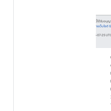
เนื้อหาของหน้าเว็บนี้ได้รับอนุ
รายละเอียดที่
นโยบายเว็บไซต์
อัปเดตล่าสุด 2025-07-25 UT
ข้อมูลผลิตภัณฑ์
ข้อกำหนดในการให้บริการ
ขีดจำกัดการใช้งาน
การกำหนดราคา