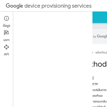
device provisioning services
หน้าแรก
คำแนะนำ
ข้อมูลอ้างอิง
การสนับสนุน
ข้อมูล
แชท
API ผู้ค้าปลีก
หน้าแรก
ผลิตภัณฑ
ภาพรวม
API
v1
Method:
ทรัพยากรของ REST
การดําเนินการ
ภาพรวม
ในหน้านี้
ซื้อ
คำขอ HTTP
Partners
.
customer
พารามิเตอร์เส้นทาง
Partners
.
devices
เนื้อหาของคำขอ
Partners
.
vendors
เนื้อหาการตอบกลับ
Partners
.
vendors
.
customers