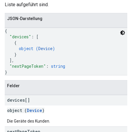
Liste aufgeführt sind.
JSON-Darstellung
{
"devices"
: 
[
{
object (
Device
)
}
]
,
"nextPageToken"
: 
string
}
Felder
devices[]
object (
Device
)
Die Geräte des Kunden.
next
Page
Token