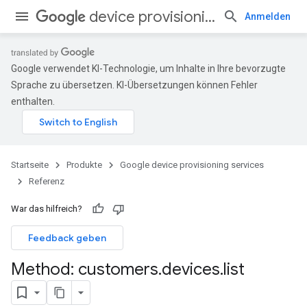
device provisioning services
Anmelden
Google verwendet KI-Technologie, um Inhalte in Ihre bevorzugte
Sprache zu übersetzen. KI-Übersetzungen können Fehler
enthalten.
Startseite
Produkte
Google device provisioning services
Referenz
War das hilfreich?
Feedback geben
Method: customers
.
devices
.
list