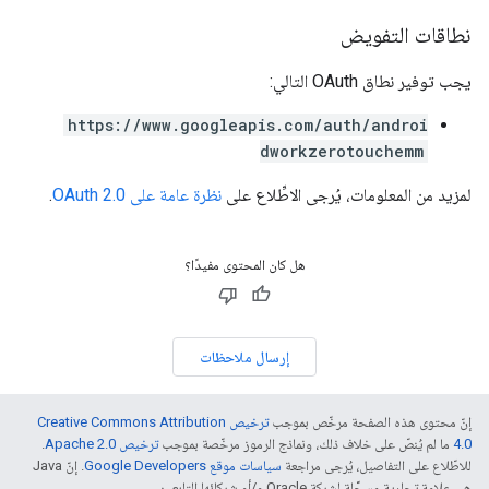
نطاقات التفويض
يجب توفير نطاق OAuth التالي:
https://www.googleapis.com/auth/androi
dworkzerotouchemm
لمزيد من المعلومات، يُرجى الاطِّلاع على
نظرة عامة على OAuth 2.0
.
هل كان المحتوى مفيدًا؟
إرسال ملاحظات
إنّ محتوى هذه الصفحة مرخّص بموجب
ترخيص Creative Commons Attribution
4.0‏
ما لم يُنصّ على خلاف ذلك، ونماذج الرموز مرخّصة بموجب
ترخيص Apache 2.0‏
.
للاطّلاع على التفاصيل، يُرجى مراجعة
سياسات موقع Google Developers‏
. إنّ Java
هي علامة تجارية مسجَّلة لشركة Oracle و/أو شركائها التابعين.