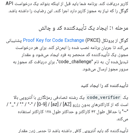
کاربر دریافت کند. برنامه شما باید قبل از اینکه بتواند یک درخواست API
گوگل را که نیاز به مجوز کاربر دارد اجرا کند، این رضایت را داشته باشد.
مرحله ۱: ایجاد یک تأییدکننده کد و چالش
گوگل از پروتکل
Proof Key for Code Exchange
(PKCE) پشتیبانی
می‌کند تا جریان برنامه نصب شده را ایمن‌تر کند. برای هر درخواست
مجوز، یک تأییدکننده کد منحصر به فرد ایجاد می‌شود و مقدار
تبدیل‌شده آن، به نام "code_challenge"، برای دریافت کد مجوز به
سرور مجوز ارسال می‌شود.
تأییدکننده کد را ایجاد کنید
یک
code_verifier
​​یک رشته تصادفی رمزنگاری با آنتروپی بالا
است که از کاراکترهای بدون رزرو [AZ] / [az] / [0-9] / "-" / "." / "_" /
"~" با حداقل طول ۴۳ کاراکتر و حداکثر طول ۱۲۸ کاراکتر استفاده
می‌کند.
تأییدکننده کد باید آنتروپی کافی داشته باشد تا حدس زدن مقدار