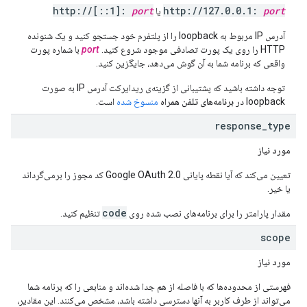
http:
/
/
[
::
1]:
port
http:
/
/
127
.
0
.
0
.
1:
port
یا
آدرس IP مربوط به loopback را از پلتفرم خود جستجو کنید و یک شنونده
HTTP را روی یک پورت تصادفی موجود شروع کنید.
port
با شماره پورت
واقعی که برنامه شما به آن گوش می‌دهد، جایگزین کنید.
توجه داشته باشید که پشتیبانی از گزینه‌ی ریدایرکت آدرس IP به صورت
loopback در
برنامه‌های تلفن همراه
منسوخ شده
است.
response
_
type
مورد نیاز
تعیین می‌کند که آیا نقطه پایانی Google OAuth 2.0 کد مجوز را برمی‌گرداند
یا خیر.
code
مقدار پارامتر را برای برنامه‌های نصب شده روی
تنظیم کنید.
scope
مورد نیاز
فهرستی از محدوده‌ها که با فاصله از هم جدا شده‌اند و منابعی را که برنامه شما
می‌تواند از طرف کاربر به آنها دسترسی داشته باشد، مشخص می‌کنند. این مقادیر،