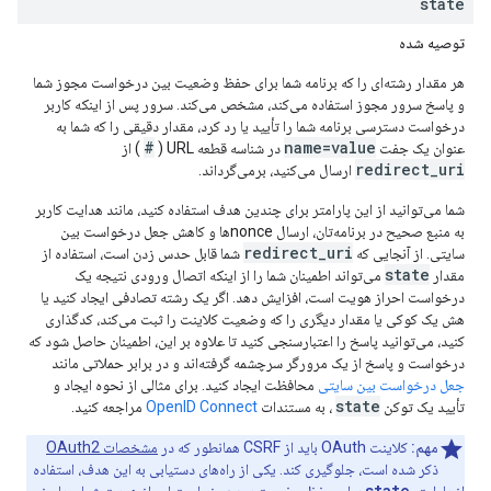
state
توصیه شده
هر مقدار رشته‌ای را که برنامه شما برای حفظ وضعیت بین درخواست مجوز شما
و پاسخ سرور مجوز استفاده می‌کند، مشخص می‌کند. سرور پس از اینکه کاربر
درخواست دسترسی برنامه شما را تأیید یا رد کرد، مقدار دقیقی را که شما به
#
name=value
عنوان یک جفت
در شناسه قطعه URL (
) از
redirect_uri
ارسال می‌کنید، برمی‌گرداند.
شما می‌توانید از این پارامتر برای چندین هدف استفاده کنید، مانند هدایت کاربر
به منبع صحیح در برنامه‌تان، ارسال nonceها و کاهش جعل درخواست بین
redirect_uri
سایتی. از آنجایی که
شما قابل حدس زدن است، استفاده از
state
مقدار
می‌تواند اطمینان شما را از اینکه اتصال ورودی نتیجه یک
درخواست احراز هویت است، افزایش دهد. اگر یک رشته تصادفی ایجاد کنید یا
هش یک کوکی یا مقدار دیگری را که وضعیت کلاینت را ثبت می‌کند، کدگذاری
کنید، می‌توانید پاسخ را اعتبارسنجی کنید تا علاوه بر این، اطمینان حاصل شود که
درخواست و پاسخ از یک مرورگر سرچشمه گرفته‌اند و در برابر حملاتی مانند
جعل درخواست بین سایتی
محافظت ایجاد کنید. برای مثالی از نحوه ایجاد و
state
تأیید یک توکن
، به مستندات
OpenID Connect
مراجعه کنید.
مهم:
کلاینت OAuth باید از CSRF همانطور که در
مشخصات OAuth2
ذکر شده است، جلوگیری کند. یکی از راه‌های دستیابی به این هدف، استفاده
state