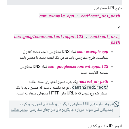
طرح URI سفارشی
com
.
example
.
app
:
redirect
_
uri
_
path
یا
com
.
googleusercontent
.
apps
.
123
:
redirect
_
uri
_
path
com.example.app
نماد DNS معکوس دامنه تحت کنترل
شماست. طرح سفارشی باید شامل یک نقطه باشد تا معتبر باشد.
com.googleusercontent.apps.123
نماد DNS معکوس
شناسه کلاینت است.
redirect_uri_path
یک جزء مسیر اختیاری است، مانند
/oauth2redirect
. توجه داشته باشید که مسیر باید با یک
اسلش شروع شود، که با URL های HTTP معمولی متفاوت است.
توجه
: طرح‌های URI سفارشی دیگر در برنامه‌های اندروید و کروم
پشتیبانی نمی‌شوند. درباره جایگزین‌های طرح‌های سفارشی
بیشتر بدانید
.
آدرس IP حلقه برگشتی