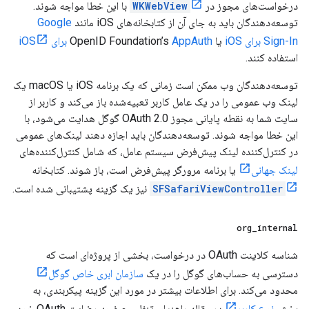
درخواست‌های مجوز در
WKWebView
با این خطا مواجه شوند.
توسعه‌دهندگان باید به جای آن از کتابخانه‌های iOS مانند
Google
Sign-In برای iOS
یا OpenID Foundation’s
AppAuth برای iOS
استفاده کنند.
توسعه‌دهندگان وب ممکن است زمانی که یک برنامه iOS یا macOS یک
لینک وب عمومی را در یک عامل کاربر تعبیه‌شده باز می‌کند و کاربر از
سایت شما به نقطه پایانی مجوز OAuth 2.0 گوگل هدایت می‌شود، با
این خطا مواجه شوند. توسعه‌دهندگان باید اجازه دهند لینک‌های عمومی
در کنترل‌کننده لینک پیش‌فرض سیستم عامل، که شامل کنترل‌کننده‌های
لینک جهانی
یا برنامه مرورگر پیش‌فرض است، باز شوند. کتابخانه
SFSafariViewController
نیز یک گزینه پشتیبانی شده است.
org
_
internal
شناسه کلاینت OAuth در درخواست، بخشی از پروژه‌ای است که
دسترسی به حساب‌های گوگل را در یک
سازمان ابری خاص گوگل
محدود می‌کند. برای اطلاعات بیشتر در مورد این گزینه پیکربندی، به
بخش
نوع کاربر
در مقاله راهنمای تنظیم صفحه رضایت OAuth خود