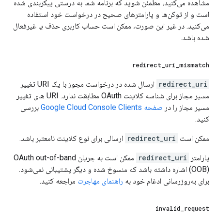
مشاهده می‌کنید، مطمئن شوید که برنامه شما به درستی پیکربندی شده
است و از توکن‌ها و پارامترهای صحیح در درخواست خود استفاده
می‌کنید. در غیر این صورت، ممکن است حساب کاربری حذف یا غیرفعال
شده باشد.
redirect
_
uri
_
mismatch
redirect_uri
ارسال شده در درخواست مجوز با یک URI تغییر
مسیر مجاز برای شناسه کلاینت OAuth مطابقت ندارد. URI های تغییر
مسیر مجاز را در
صفحه Google Cloud Console Clients
بررسی
کنید.
ممکن است
redirect_uri
ارسالی برای نوع کلاینت نامعتبر باشد.
پارامتر
redirect_uri
ممکن است به جریان OAuth out-of-band
(OOB) اشاره داشته باشد که منسوخ شده و دیگر پشتیبانی نمی‌شود.
برای به‌روزرسانی ادغام خود به
راهنمای مهاجرت
مراجعه کنید.
invalid
_
request