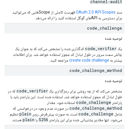
channel-audit
سند
OAuth 2.0 API Scopes
فهرست کاملی از Scopeهایی که می‌توانید
برای دسترسی به APIهای گوگل استفاده کنید را ارائه می‌دهد.
code
_
challenge
توصیه شده
code_verifier
یک
کدگذاری شده را مشخص می‌کند که به عنوان یک
چالش سمت سرور در طول تبادل کد مجوز استفاده خواهد شد. برای اطلاعات
بیشتر به
create code challenge
مراجعه کنید.
code
_
challenge
_
method
توصیه شده
code_verifier
مشخص می‌کند که از چه روشی برای رمزگذاری یک
که در
طول تبادل کد مجوز استفاده خواهد شد، استفاده شده است. این پارامتر باید با
code_challenge
پارامتر
استفاده شود. مقدار
code_challenge_method
در صورت عدم وجود در درخواستی که
plain
code_challenge
شامل
است، به صورت پیش‌فرض روی
تنظیم
plain
S256
می‌شود. تنها مقادیر پشتیبانی شده برای این پارامتر
یا
هستند.