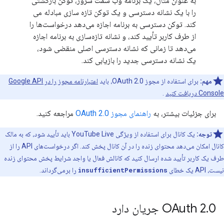
به عنوان مثال، یک برنامه وب سمت سرور، توکن بازگشتی
را با یک نشانه دسترسی و یک توکن تازه سازی مبادله می
کند. توکن دسترسی به برنامه اجازه می‌دهد درخواست‌ها را
از طرف کاربر تأیید کند، و نشانه تازه‌سازی به برنامه اجازه
می‌دهد تا زمانی که نشانه دسترسی اصلی منقضی شود،
یک نشانه دسترسی جدید را بازیابی کند.
مهم:
برای استفاده از مجوز OAuth 2.0، باید
اعتبارنامه مجوز را در Google API
Console دریافت کنید
.
برای جزئیات بیشتر، به
راهنمای مجوز OAuth 2.0
مراجعه کنید.
توجه:
یک کانال برای استفاده از ویژگی YouTube Live باید تأیید شود، که به مالک
کانال امکان می‌دهد محتوای زنده را در آن کانال پخش کند. اگر درخواست‌های API را از
طرف یک کاربر تأیید شده ارسال کنید که کانالش فعال یا واجد شرایط پخش محتوای زنده
نیست، API یک خطای
insufficientPermissions
را برمی‌گرداند.
0 جریان دارد
.
OAuth 2